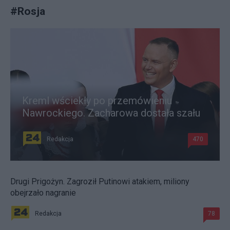
#
Rosja
Kreml wściekły po przemówieniu
Nawrockiego. Zacharowa dostała szału
Redakcja
470
Drugi Prigożyn. Zagroził Putinowi atakiem, miliony
obejrzało nagranie
Redakcja
78