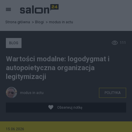
Strona główna
Blogi
modus in actu
111
BLOG
Wartości modalne: logodygmat i
autopoietyczna organizacja
legitymizacji
modus in actu
POLITYKA
Obserwuj notkę
15.06.2026