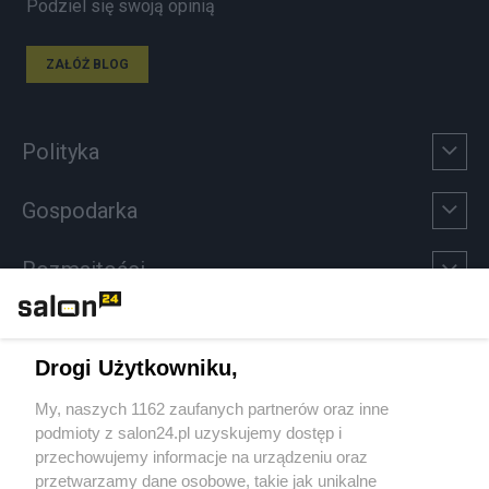
Podziel się swoją opinią
ZAŁÓŻ BLOG
Polityka
Gospodarka
Rozmaitości
Technologie
Drogi Użytkowniku,
Sport
My, naszych 1162 zaufanych partnerów oraz inne
podmioty z salon24.pl uzyskujemy dostęp i
Społeczeństwo
przechowujemy informacje na urządzeniu oraz
przetwarzamy dane osobowe, takie jak unikalne