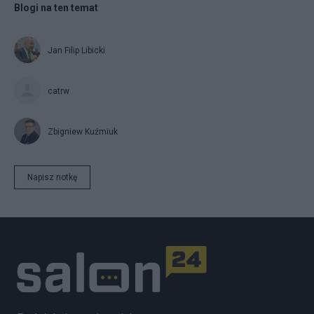
Blogi na ten temat
Jan Filip Libicki
catrw
Zbigniew Kuźmiuk
Napisz notkę