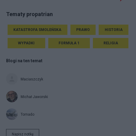
Tematy propatrian
KATASTROFA SMOLEŃSKA
PRAWO
HISTORIA
WYPADKI
FORMUŁA 1
RELIGIA
Blogi na ten temat
Maciaszczyk
Michał Jaworski
Tornado
Napisz notkę