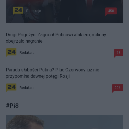
Redakcja
458
Drugi Prigożyn. Zagroził Putinowi atakiem, miliony
obejrzało nagranie
Redakcja
78
Parada słabości Putina? Plac Czerwony już nie
przypomina dawnej potęgi Rosji
Redakcja
206
#
PiS