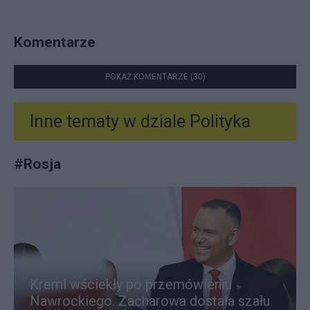
Komentarze
POKAŻ KOMENTARZE (30)
Inne tematy w dziale
Polityka
#
Rosja
Kreml wściekły po przemówieniu
Nawrockiego. Zacharowa dostała szału