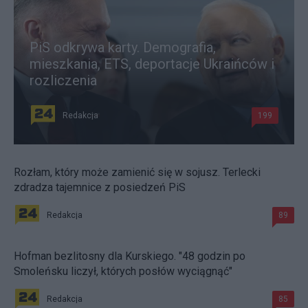
PiS odkrywa karty. Demografia,
mieszkania, ETS, deportacje Ukraińców i
rozliczenia
Redakcja
199
Rozłam, który może zamienić się w sojusz. Terlecki
zdradza tajemnice z posiedzeń PiS
Redakcja
89
Hofman bezlitosny dla Kurskiego. "48 godzin po
Smoleńsku liczył, których posłów wyciągnąć"
Redakcja
85