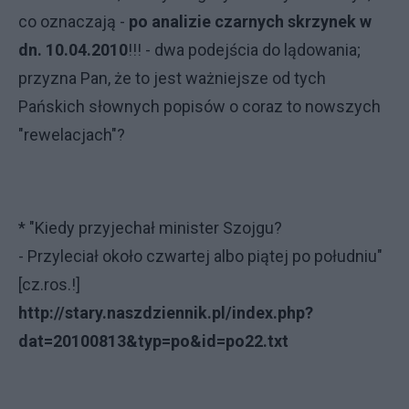
co oznaczają -
po analizie czarnych skrzynek w
dn. 10.04.2010
!!! - dwa podejścia do lądowania;
przyzna Pan, że to jest ważniejsze od tych
Pańskich słownych popisów o coraz to nowszych
"rewelacjach"?
* "Kiedy przyjechał minister Szojgu?
- Przyleciał około czwartej albo piątej po południu"
[cz.ros.!]
http://stary.naszdziennik.pl/index.php?
dat=20100813&typ=po&id=po22.txt