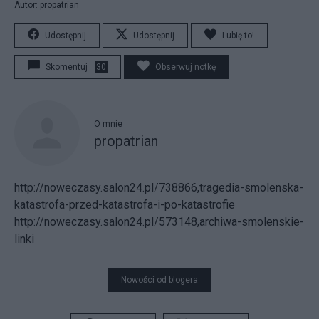
Autor: propatrian
Udostępnij
Udostępnij
Lubię to!
Skomentuj
30
Obserwuj notkę
O mnie
propatrian
http://noweczasy.salon24.pl/738866,tragedia-smolenska-
katastrofa-przed-katastrofa-i-po-katastrofie
http://noweczasy.salon24.pl/573148,archiwa-smolenskie-
linki
Nowości od blogera