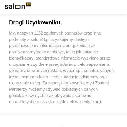
Technologie
Drogi Użytkowniku,
Sport
My, naszych 1162 zaufanych partnerów oraz inne
podmioty z salon24.pl uzyskujemy dostęp i
Społeczeństwo
przechowujemy informacje na urządzeniu oraz
przetwarzamy dane osobowe, takie jak unikalne
Kultura
identyfikatory, standardowe informacje wysyłane przez
urządzenie czy dane przeglądania w celu zapewniania
spersonalizowanych reklam, wybór spersonalizowanych
treści, pomiar reklam i treści, badanie odbiorców oraz
ulepszanie usług. Za zgodą Użytkownika my i Zaufani
X
Facebook
Instagram
Youtube
Partnerzy możemy używać dokładnych danych
geolokalizacyjnych oraz aktywnie skanować
charakterystykę urządzenia do celów identyfikacji.
Web Content Media sp. z o. o. © 2022
Ponieważ cenimy Twoją prywatność, prosimy o zgodę na
korzystanie z tych technologii poprzez kliknięcie
„Akceptuję”. Zgoda jest dobrowolna i zawsze możesz ją
Pomoc
O nas
Praca
Reklama
Kontakt
zmienić/wycofać klikając przycisk ustawień prywatności