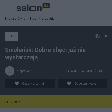
Strona główna
Blogi
propatrian
920
BLOG
Smoleńsk: Dobre chęci już nie
wystarczają
propatrian
KATASTROFA SMOLEŃSKA
Obserwuj temat
Obserwuj notkę
21.10.2016