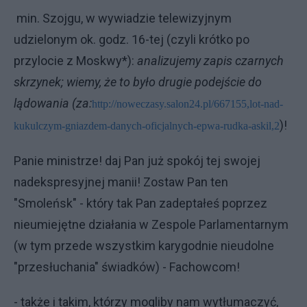
min. Szojgu, w wywiadzie telewizyjnym
udzielonym ok. godz. 16-tej (czyli krótko po
przylocie z Moskwy*):
analizujemy zapis czarnych
skrzynek; wiemy, że to było drugie podejście do
lądowania (za:
http://noweczasy.salon24.pl/667155,lot-nad-
)!
kukulczym-gniazdem-danych-oficjalnych-epwa-rudka-askil,2
Panie ministrze! daj Pan już spokój tej swojej
nadekspresyjnej manii! Zostaw Pan ten
"Smoleńsk" - który tak Pan zadeptałeś poprzez
nieumiejętne działania w Zespole Parlamentarnym
(w tym przede wszystkim karygodnie nieudolne
"przesłuchania" świadków) - Fachowcom!
- także i takim, którzy mogliby nam wytłumaczyć,