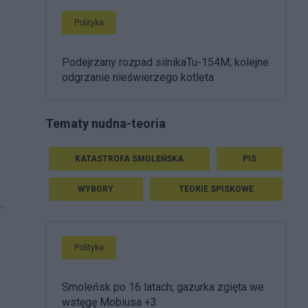
Polityka
Podejrzany rozpad silnikaTu-154M; kolejne
odgrzanie nieświerzego kotleta
Tematy nudna-teoria
KATASTROFA SMOLEŃSKA
PIS
WYBORY
TEORIE SPISKOWE
-
Polityka
Smoleńsk po 16 latach; gazurka zgięta we
wstęgę Mobiusa +3