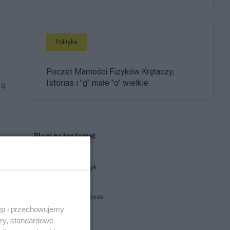
Polityka
Poczet Marności Fizyków Krętaczy;
Istorias i "g" małe "o" wielkie
ną
Blogi na ten temat
Maciaszczyk
Michał Jaworski
ęp i przechowujemy
ory, standardowe
Tornado