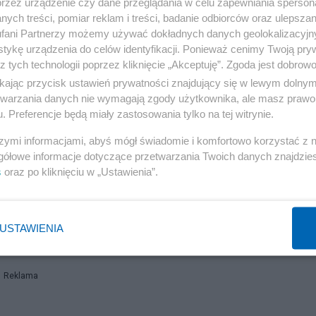
przez urządzenie czy dane przeglądania w celu zapewniania sperson
ych treści, pomiar reklam i treści, badanie odbiorców oraz ulepszan
fani Partnerzy możemy używać dokładnych danych geolokalizacyjn
tykę urządzenia do celów identyfikacji. Ponieważ cenimy Twoją pry
Reklama
z tych technologii poprzez kliknięcie „Akceptuję”. Zgoda jest dobro
ikając przycisk ustawień prywatności znajdujący się w lewym dolny
etwarzania danych nie wymagają zgody użytkownika, ale masz prawo 
. Preferencje będą miały zastosowania tylko na tej witrynie.
owany z obu stron w różnych sytuacjach. Ot i cała
szymi informacjami, abyś mógł świadomie i komfortowo korzystać z
y grudki wilgotnej gliny, na suchej trawie. Na zdjęciu 2
gółowe informacje dotyczące przetwarzania Twoich danych znajdzi
s
oraz po kliknięciu w „Ustawienia”.
USTAWIENIA
Reklama