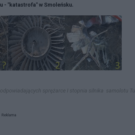
u - "katastrofa" w Smoleńsku.
odpowiadających sprężarce I stopnia silnika samolotu Tu
Reklama