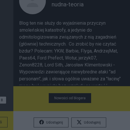
nudna-teoria
Blog ten nie służy do wyjaśnienia przyczyn
smoleńskiej katastrofy, a jedynie do
odmitologizowania związanych z nią zagadnień
(głównie) technicznych. Co zrobić by nie czytać
bzdur? Polecam:
YKW
,
Barbie
,
Flyga
,
AndrzejMat
,
Paes64
,
Ford Prefect
,
Wotur
,
jerzyk07
,
Zenon8228
,
Lord Sith
,
Jarosław Klimentowski
-
Wypowiedzi zawierające niewybredne ataki "ad
personam", jak i słowa ogólnie uważane za "łacinę"
mogą być usunięte bez względu na wartość
merytoryczną; jedyne ograniczenie wolności
Nowości od blogera
wypowiedzi.
8
G
Udostępnij
Udostępnij