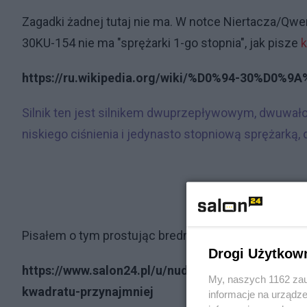
Zagadki żadnej tutaj nie ma. W notce Niertacza/Qwer
30KU-154 nie ma "sprężarki 1-go stopnia", jak pisze
k
https://ru.wikipedia.org/wiki/%D0%94-30%D0%9
Silnik ten jest silnikem dwuprzepływowym, dwuwało
niskiego ciśnienia i jedynasto stopniową sprężarką
Pisałem o tym prostując brednie jednej z poprzedn
Drogi Użytkow
https://www.salon24.pl/u/nudna-teoria/924294,sm
My, naszych 1162 zau
kwadratu-przynajmniej
informacje na urządze