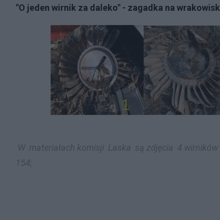
"O jeden wirnik za daleko" - zagadka na wrakowisk
W materiałach komisji Laska są zdjęcia 4 wirników 
154;