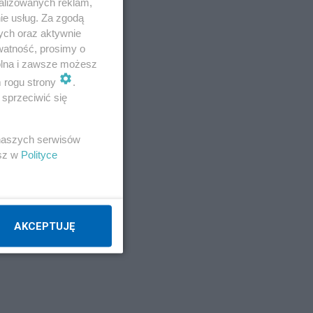
alizowanych reklam,
ie usług. Za zgodą
ych oraz aktywnie
Napisz notkę
watność, prosimy o
wolna i zawsze możesz
m rogu strony
.
sprzeciwić się
 naszych serwisów
esz w
Polityce
AKCEPTUJĘ