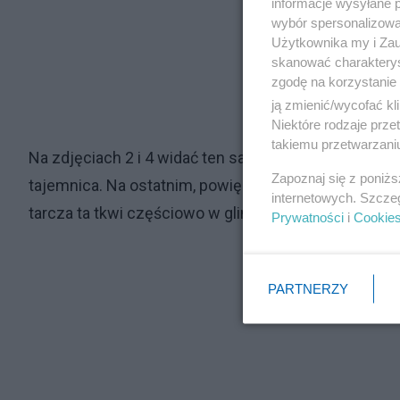
informacje wysyłane 
wybór spersonalizowan
Użytkownika my i Zau
skanować charakterys
zgodę na korzystanie 
ją zmienić/wycofać kl
Niektóre rodzaje prz
takiemu przetwarzaniu
Na zdjęciach 2 i 4 widać ten sam element, sfotograf
Zapoznaj się z poniż
tajemnica. Na ostatnim, powiększonym zdjęciu widzim
internetowych. Szcze
tarcza ta tkwi częściowo w glinie.
Prywatności
i
Cookie
PARTNERZY