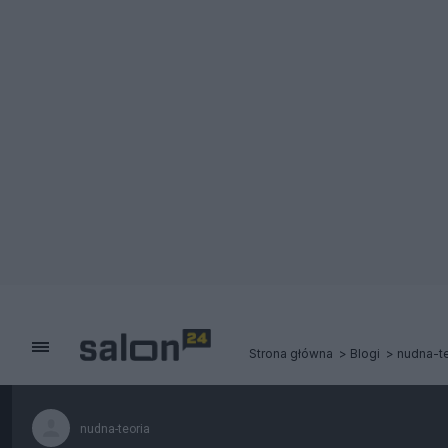
Strona główna
Blogi
nudna-te
nudna-teoria