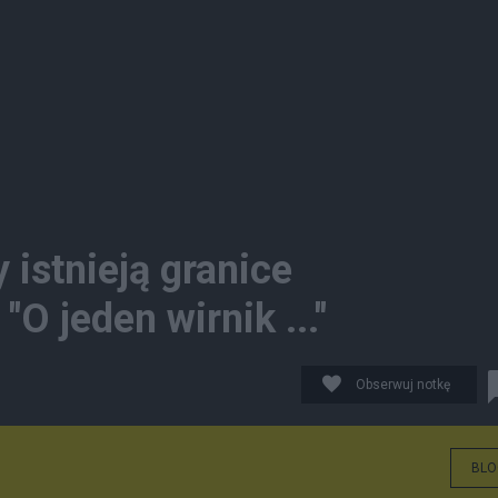
 istnieją granice
O jeden wirnik ..."
Obserwuj notkę
BLO