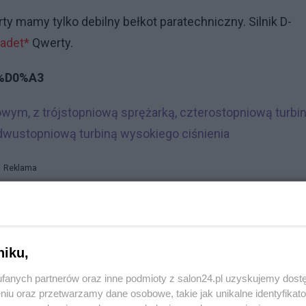
ty mamy tylko debilny bełkot paratechniczny. Silnik D-
adet*
Qwerty.
A%D0%A3
wym, z trójstopniową sprężarką, czterostopniową turbi
, dwustopniową turbiną wysokiego ciśnienia
Reklama
ch notek z Niegraczowej kuwety.
niku,
olenskie-rurki-qwerty-notki-w-duecie-bzdury-do-
fanych partnerów oraz inne podmioty z salon24.pl uzyskujemy dost
niu oraz przetwarzamy dane osobowe, takie jak unikalne identyfikat