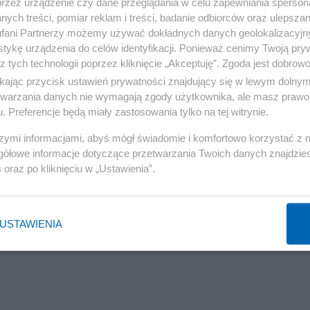
przez urządzenie czy dane przeglądania w celu zapewniania sperson
ych treści, pomiar reklam i treści, badanie odbiorców oraz ulepszan
fani Partnerzy możemy używać dokładnych danych geolokalizacyjn
tykę urządzenia do celów identyfikacji. Ponieważ cenimy Twoją pry
z tych technologii poprzez kliknięcie „Akceptuję”. Zgoda jest dobro
lnie. Turyści nie dowierzali w to, co widzą
ikając przycisk ustawień prywatności znajdujący się w lewym dolny
etwarzania danych nie wymagają zgody użytkownika, ale masz prawo 
. Preferencje będą miały zastosowania tylko na tej witrynie.
szymi informacjami, abyś mógł świadomie i komfortowo korzystać z
gółowe informacje dotyczące przetwarzania Twoich danych znajdzi
s
oraz po kliknięciu w „Ustawienia”.
USTAWIENIA