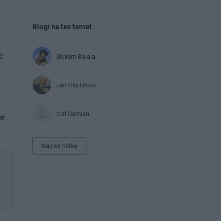
Blogi na ten temat
ć
Siukum Balala
Jan Filip Libicki
brat Damian
ce
Napisz notkę