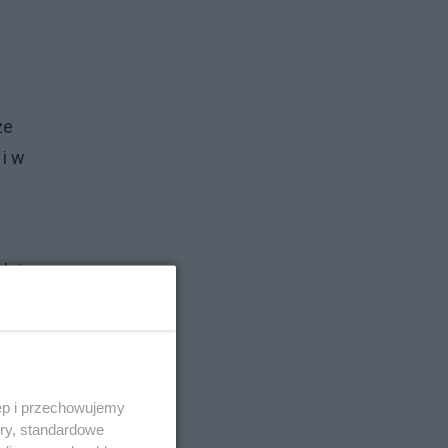
że
 i w
h i
.
!
ęp i przechowujemy
ory, standardowe