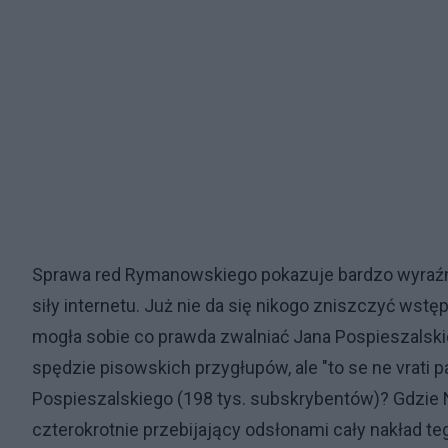
Sprawa red Rymanowskiego pokazuje bardzo wyraźn
siły internetu. Już nie da się nikogo zniszczyć wstę
mogła sobie co prawda zwalniać Jana Pospieszalskie
spędzie pisowskich przygłupów, ale "to se ne vrati p
Pospieszalskiego (198 tys. subskrybentów)? Gdzie
czterokrotnie przebijający odsłonami cały nakład 