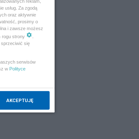
alizowanych reklam,
ie usług. Za zgodą
ych oraz aktywnie
watność, prosimy o
wolna i zawsze możesz
m rogu strony
.
sprzeciwić się
 naszych serwisów
esz w
Polityce
AKCEPTUJĘ