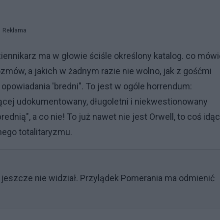
Reklama
iennikarz ma w głowie ściśle określony katalog. co mówi
ozmów, a jakich w żadnym razie nie wolno, jak z gośćmi
 opowiadania 'bredni". To jest w ogóle horrendum:
ącej udokumentowany, długoletni i niekwestionowany
dnią", a co nie! To już nawet nie jest Orwell, to coś idą
nego totalitaryzmu.
 jeszcze nie widział. Przylądek Pomerania ma odmienić