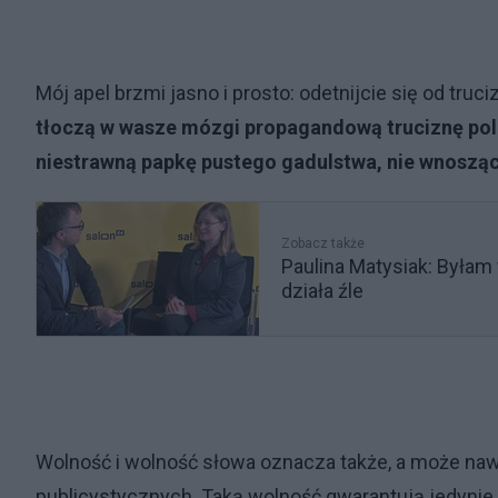
Mój apel brzmi jasno i prosto: odetnijcie się od tru
tłoczą w wasze mózgi propagandową truciznę polit
niestrawną papkę pustego gadulstwa, nie wnoszą
Zobacz także
Paulina Matysiak: Byłam
działa źle
Wolność i wolność słowa oznacza także, a może naw
publicystycznych. Taką wolność gwarantują jedynie 