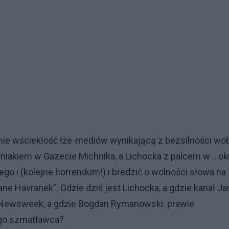
ie wściekłość łże-mediów wynikającą z bezsilności wo
pniakiem w Gazecie Michnika, a Lichocka z palcem w .. ok
go i (kolejne horrendum!) i bredzić o wolności słowa na
ane Havranek". Gdzie dziś jest Lichocka, a gdzie kanał Ja
 Newsweek, a gdzie Bogdan Rymanowski. prawie
tego szmatławca?