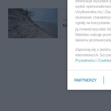
informacje wysyłane 
wybór spersonalizowan
Użytkownika my i Zau
skanować charakterys
Zobacz także
zgodę na korzystanie 
Niezwykłe zjawisko w Mie
ją zmienić/wycofać kl
Niektóre rodzaje prz
takiemu przetwarzaniu
Zapoznaj się z poniż
internetowych. Szcze
Prywatności
i
Cookie
PARTNERZY