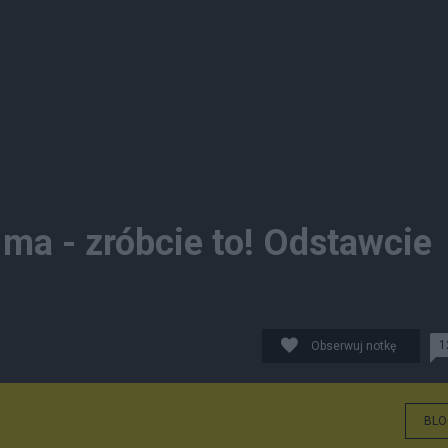
 ma - zróbcie to! Odstawcie
1
Obserwuj notkę
BLO