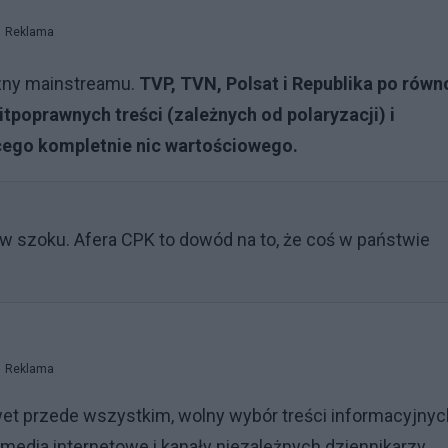
Reklama
cizny mainstreamu.
TVP, TVN, Polsat i Republika po równ
poprawnych treści (zależnych od polaryzacji) i
cego kompletnie nic wartościowego.
 w szoku. Afera CPK to dowód na to, że coś w państwie
Reklama
et przede wszystkim, wolny wybór treści informacyjnych
media internetowe i kanały niezależnych dziennikarzy.