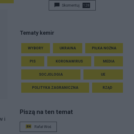
Skomentuj
128
Tematy kemir
WYBORY
UKRAINA
PIŁKA NOŻNA
PIS
KORONAWIRUS
MEDIA
SOCJOLOGIA
UE
POLITYKA ZAGRANICZNA
RZĄD
Piszą na ten temat
w i
Rafał Woś