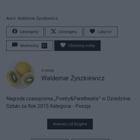
Autor: Waldemar Żyszkiewicz
Udostępnij
Udostępnij
Lubię to!
Skomentuj
31
Obserwuj notkę
O mnie
Waldemar Żyszkiewicz
Nagroda czasopisma „Poetry&Paratheatre” w Dziedzinie
Sztuki za Rok 2015 Kategoria - Poezja
Nowości od blogera