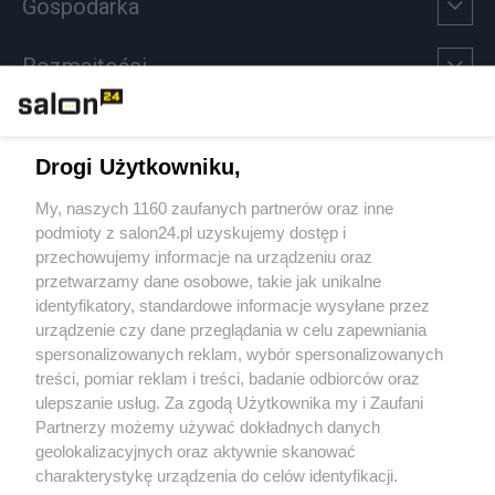
Gospodarka
Rozmaitości
Technologie
Drogi Użytkowniku,
Sport
My, naszych 1160 zaufanych partnerów oraz inne
podmioty z salon24.pl uzyskujemy dostęp i
Społeczeństwo
przechowujemy informacje na urządzeniu oraz
przetwarzamy dane osobowe, takie jak unikalne
Kultura
identyfikatory, standardowe informacje wysyłane przez
urządzenie czy dane przeglądania w celu zapewniania
spersonalizowanych reklam, wybór spersonalizowanych
treści, pomiar reklam i treści, badanie odbiorców oraz
ulepszanie usług. Za zgodą Użytkownika my i Zaufani
X
Facebook
Instagram
Youtube
Partnerzy możemy używać dokładnych danych
geolokalizacyjnych oraz aktywnie skanować
charakterystykę urządzenia do celów identyfikacji.