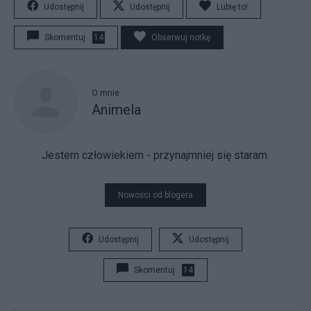
Udostępnij
Udostępnij
Lubię to!
Skomentuj
14
Obserwuj notkę
O mnie
Animela
Jestem człowiekiem - przynajmniej się staram.
Nowości od blogera
Udostępnij
Udostępnij
Skomentuj
14