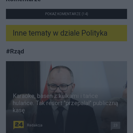
POKAŻ KOMENTARZE (14)
Inne tematy w dziale
Polityka
#
Rząd
Karaoke, basen z kulkami i tańce
hulańce. Tak resort "przepalał" publiczną
kasę
Redakcja
23