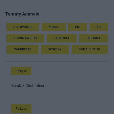
Tematy Animela
GOTOWANIE
MEDIA
PIS
KO
KORONAWIRUS
EKOLOGIA
UKRAINA
SAMORZĄD
WYBORY
DONALD TUSK
Polityka
Burak z Chobielina
Polityka