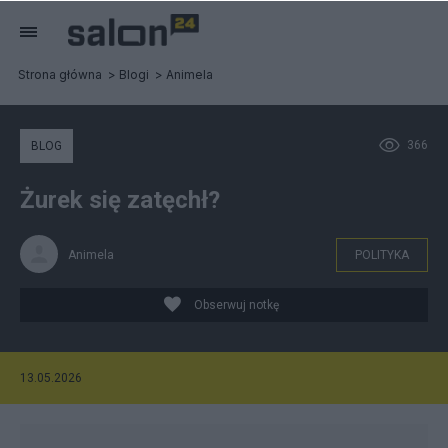
Strona główna
Blogi
Animela
366
BLOG
Żurek się zatęchł?
Animela
POLITYKA
Obserwuj notkę
13.05.2026