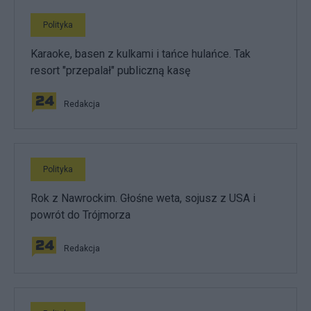
Polityka
Karaoke, basen z kulkami i tańce hulańce. Tak
resort "przepalał" publiczną kasę
Redakcja
Polityka
Rok z Nawrockim. Głośne weta, sojusz z USA i
powrót do Trójmorza
Redakcja