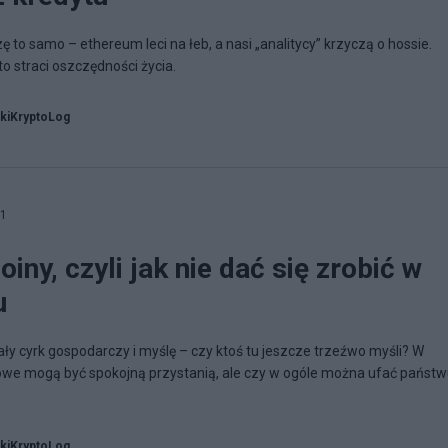
ę to samo – ethereum leci na łeb, a nasi „analitycy” krzyczą o hossie.
kto straci oszczędności życia.
kiKryptoLog
01
oiny, czyli jak nie dać się zrobić w
u
ały cyrk gospodarczy i myślę – czy ktoś tu jeszcze trzeźwo myśli? W
owe mogą być spokojną przystanią, ale czy w ogóle można ufać państw
kiKryptoLog