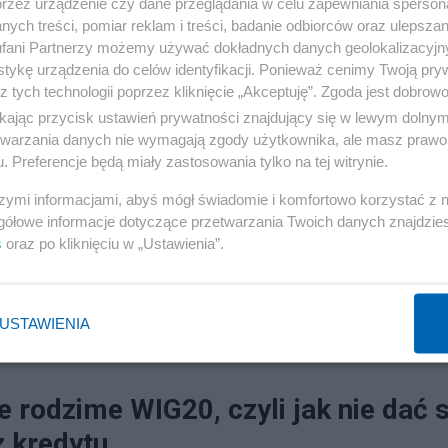
przez urządzenie czy dane przeglądania w celu zapewniania sperson
ych treści, pomiar reklam i treści, badanie odbiorców oraz ulepszan
fani Partnerzy możemy używać dokładnych danych geolokalizacyjn
tykę urządzenia do celów identyfikacji. Ponieważ cenimy Twoją pry
z tych technologii poprzez kliknięcie „Akceptuję”. Zgoda jest dobro
ikając przycisk ustawień prywatności znajdujący się w lewym dolny
etwarzania danych nie wymagają zgody użytkownika, ale masz prawo 
. Preferencje będą miały zastosowania tylko na tej witrynie.
szymi informacjami, abyś mógł świadomie i komfortowo korzystać z
gółowe informacje dotyczące przetwarzania Twoich danych znajdzi
s
oraz po kliknięciu w „Ustawienia”.
USTAWIENIA
01
e rodzime WIG20, czyli jak nie dać s
z kredytu