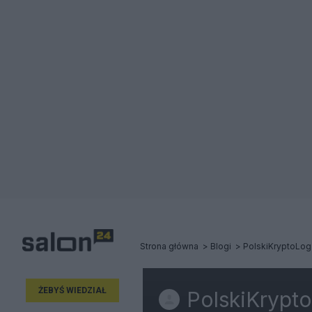
Strona główna
Blogi
PolskiKryptoLog
ŻEBYŚ WIEDZIAŁ
PolskiKrypt