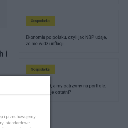
Gospodarka
Ekonomia po polsku, czyli jak NBP udaje,
że nie widzi inflacji
h i
Gospodarka
 Unii
AI pisze kod, a my patrzymy na portfele.
Kto się śmieje ostatni?
ęp i przechowujemy
ory, standardowe