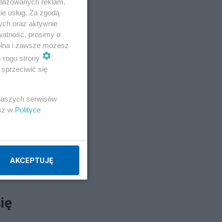
alizowanych reklam,
ie usług. Za zgodą
ych oraz aktywnie
watność, prosimy o
wolna i zawsze możesz
m rogu strony
.
sprzeciwić się
 naszych serwisów
esz w
Polityce
AKCEPTUJĘ
ię