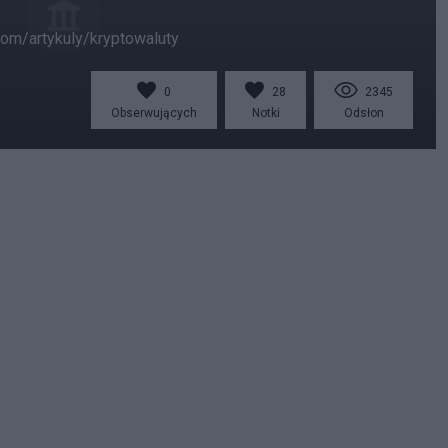
com/artykuly/kryptowaluty
0
28
2345
Obserwujących
Notki
Odsłon