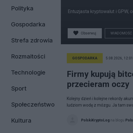
Polityka
Entuzjasta kryptowalut i GPW, 
Gospodarka
Obserwuj
WIADOMOŚĆ
Strefa zdrowia
Rozmaitości
GOSPODARKA
5.08.2026, 12:01
Technologie
Firmy kupują bitco
przecieram oczy
Sport
Kolejny dzień i kolejne rekordy aku
Społeczeństwo
ludziom wodę z mózgu. Ja tam swo
Kultura
PolskiKryptoLog
na blogu
Pols