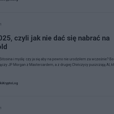
01
25, czyli jak nie dać się nabrać na
old
itcoina i myślę: czy ja się aby na pewno nie urodziłem za wcześnie? Bo
 łączy JP Morgan z Mastercardem, a z drugiej Chińczycy puszczają AI, k
kiKryptoLog
01