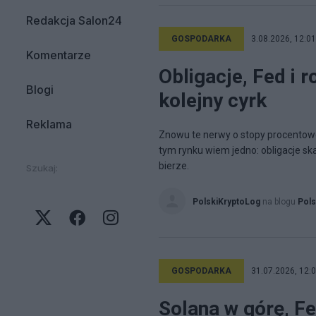
Redakcja Salon24
GOSPODARKA
3.08.2026, 12:01
Komentarze
Obligacje, Fed i r
Blogi
kolejny cyrk
Reklama
Znowu te nerwy o stopy procentowe i
tym rynku wiem jedno: obligacje ska
bierze.
Szukaj:
PolskiKryptoLog
na blogu
Pols
GOSPODARKA
31.07.2026, 12:
Solana w górę, Fe