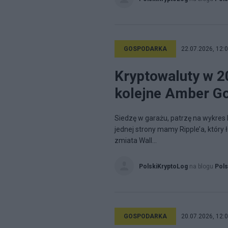
GOSPODARKA
22.07.2026, 12:
Kryptowaluty w 20
kolejne Amber G
Siedzę w garażu, patrzę na wykres B
jednej strony mamy Ripple’a, który
zmiata Wall...
PolskiKryptoLog
na blogu
Pols
GOSPODARKA
20.07.2026, 12: