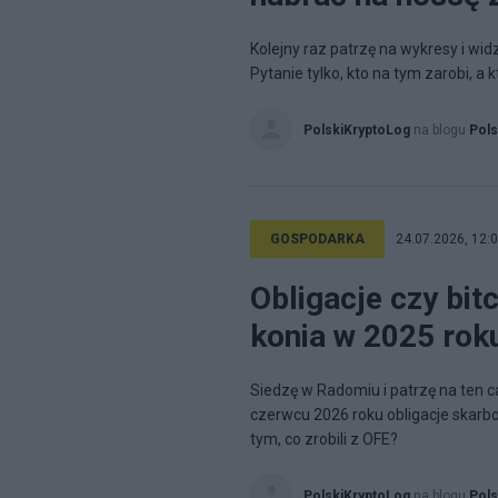
Kolejny raz patrzę na wykresy i widz
Pytanie tylko, kto na tym zarobi, a 
PolskiKryptoLog
na blogu
Pols
GOSPODARKA
24.07.2026, 12:
Obligacje czy bitc
konia w 2025 rok
Siedzę w Radomiu i patrzę na ten c
czerwcu 2026 roku obligacje skarb
tym, co zrobili z OFE?
PolskiKryptoLog
na blogu
Pols