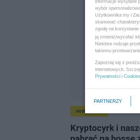
informacje wysyłane 
wybór spersonalizowan
Użytkownika my i Zau
skanować charakterys
zgodę na korzystanie 
ją zmienić/wycofać kl
Niektóre rodzaje prz
takiemu przetwarzaniu
Zapoznaj się z poniż
internetowych. Szcze
Prywatności
i
Cookie
PARTNERZY
GOSPODARKA
27.07.2026, 12:
Kryptocyrk i nasz
nabrać na hossę 