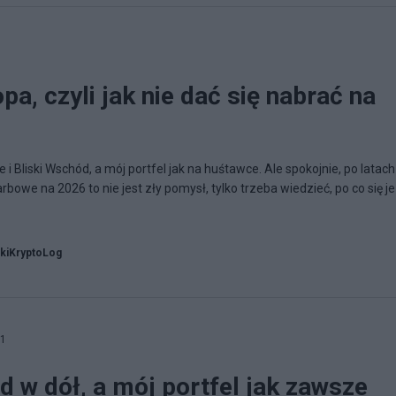
opa, czyli jak nie dać się nabrać na
 Bliski Wschód, a mój portfel jak na huśtawce. Ale spokojnie, po latach
rbowe na 2026 to nie jest zły pomysł, tylko trzeba wiedzieć, po co się je
kiKryptoLog
01
d w dół, a mój portfel jak zawsze