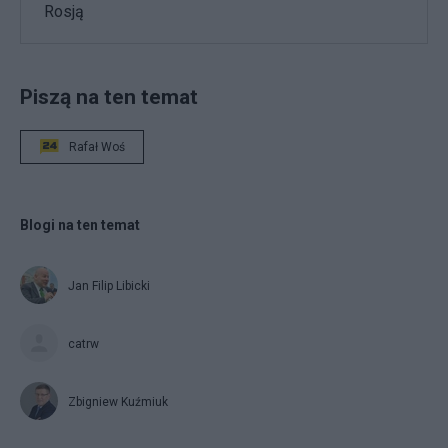
Rosją
Piszą na ten temat
Rafał Woś
Blogi na ten temat
Jan Filip Libicki
catrw
Zbigniew Kuźmiuk