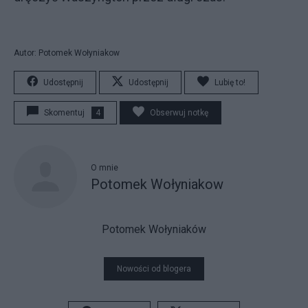
Autor: Potomek Wołyniakow
Udostępnij
Udostępnij
Lubię to!
Skomentuj
4
Obserwuj notkę
O mnie
Potomek Wołyniakow
Potomek Wołyniaków
Nowości od blogera