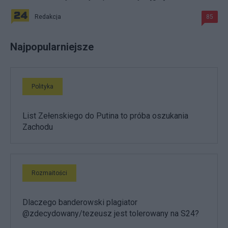
Redakcja
85
Najpopularniejsze
Polityka
List Zełenskiego do Putina to próba oszukania
Zachodu
Rozmaitości
Dlaczego banderowski plagiator
@zdecydowany/tezeusz jest tolerowany na S24?