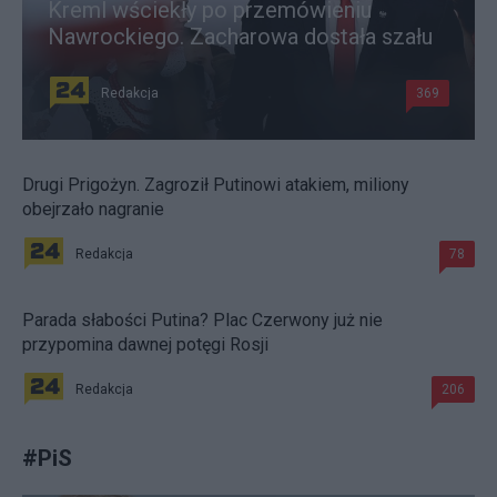
Kreml wściekły po przemówieniu
Nawrockiego. Zacharowa dostała szału
Redakcja
369
Drugi Prigożyn. Zagroził Putinowi atakiem, miliony
obejrzało nagranie
Redakcja
78
Parada słabości Putina? Plac Czerwony już nie
przypomina dawnej potęgi Rosji
Redakcja
206
#
PiS