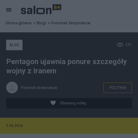
Strona główna
Blogi
Potomek Wołyniakow
237
BLOG
Pentagon ujawnia ponure szczegóły
wojny z Iranem
Potomek Wołyniakow
POLITYKA
Obserwuj notkę
5.06.2026