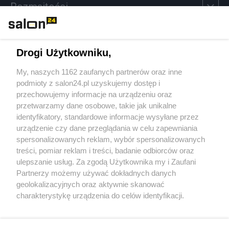
Rozmaitości
Technologie
Drogi Użytkowniku,
Sport
My, naszych 1162 zaufanych partnerów oraz inne
podmioty z salon24.pl uzyskujemy dostęp i
Społeczeństwo
przechowujemy informacje na urządzeniu oraz
przetwarzamy dane osobowe, takie jak unikalne
Kultura
identyfikatory, standardowe informacje wysyłane przez
urządzenie czy dane przeglądania w celu zapewniania
spersonalizowanych reklam, wybór spersonalizowanych
treści, pomiar reklam i treści, badanie odbiorców oraz
ulepszanie usług. Za zgodą Użytkownika my i Zaufani
X
Facebook
Instagram
Youtube
Partnerzy możemy używać dokładnych danych
geolokalizacyjnych oraz aktywnie skanować
charakterystykę urządzenia do celów identyfikacji.
Web Content Media sp. z o. o. © 2022
Ponieważ cenimy Twoją prywatność, prosimy o zgodę na
korzystanie z tych technologii poprzez kliknięcie