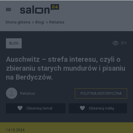
Strona główna
Blogi
Retiarius
211
BLOG
Auschwitz – strefa interesu, czyli o
zbieraniu starych mundurów i pisaniu
na Berdyczów.
Retiarius
POLITYKA HISTORYCZNA
Obserwuj temat
Obserwuj notkę
14.10.2024