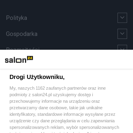
Polityka
Gospodarka
Rozmaitości
Technologie
Drogi Użytkowniku,
Sport
My, naszych 1162 zaufanych partnerów oraz inne
podmioty z salon24.pl uzyskujemy dostęp i
Społeczeństwo
przechowujemy informacje na urządzeniu oraz
przetwarzamy dane osobowe, takie jak unikalne
Kultura
identyfikatory, standardowe informacje wysyłane przez
urządzenie czy dane przeglądania w celu zapewniania
spersonalizowanych reklam, wybór spersonalizowanych