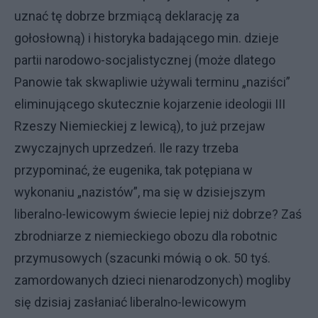
uznać tę dobrze brzmiącą deklarację za
gołosłowną) i historyka badającego min. dzieje
partii narodowo-socjalistycznej (może dlatego
Panowie tak skwapliwie używali terminu „naziści”
eliminującego skutecznie kojarzenie ideologii III
Rzeszy Niemieckiej z lewicą), to już przejaw
zwyczajnych uprzedzeń. Ile razy trzeba
przypominać, że eugenika, tak potępiana w
wykonaniu „nazistów”, ma się w dzisiejszym
liberalno-lewicowym świecie lepiej niż dobrze? Zaś
zbrodniarze z niemieckiego obozu dla robotnic
przymusowych (szacunki mówią o ok. 50 tyś.
zamordowanych dzieci nienarodzonych) mogliby
się dzisiaj zasłaniać liberalno-lewicowym