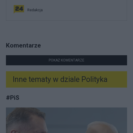
Redakcja
Komentarze
POKAŻ KOMENTARZE
Inne tematy w dziale
Polityka
#
PiS