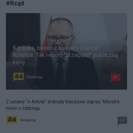
#
Rząd
Karaoke, basen z kulkami i tańce
hulańce. Tak resort "przepalał" publiczną
kasę
Redakcja
61
Z ustawy "o Airbnb" zniknęły kluczowe zapisy. Ministra
mówi o lobbingu
Redakcja
34