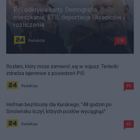
PiS odkrywa karty. Demografia,
mieszkania, ETS, deportacje Ukraińców i
rozliczenia
Redakcja
178
Rozłam, który może zamienić się w sojusz. Terlecki
zdradza tajemnice z posiedzeń PiS
Redakcja
89
Hofman bezlitosny dla Kurskiego. "48 godzin po
Smoleńsku liczył, których posłów wyciągnąć"
Redakcja
85