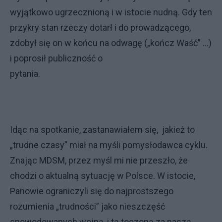
wyjątkowo ugrzecznioną i w istocie nudną. Gdy ten
przykry stan rzeczy dotarł i do prowadzącego,
zdobył się on w końcu na odwagę („kończ Waść” …)
i poprosił publiczność o
pytania.
Idąc na spotkanie, zastanawiałem się, jakież to
„trudne czasy” miał na myśli pomysłodawca cyklu.
Znając MDSM, przez myśl mi nie przeszło, że
chodzi o aktualną sytuację w Polsce. W istocie,
Panowie ograniczyli się do najprostszego
rozumienia „trudności” jako nieszczęść
spowodowanych wojną, i tą toczoną za naszą