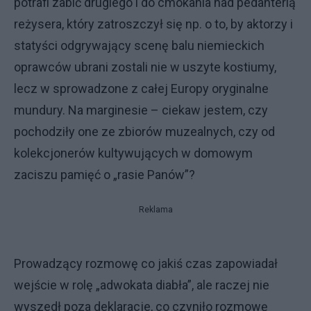
potrafi zabić drugiego i do cmokania nad pedanterią
reżysera, który zatroszczył się np. o to, by aktorzy i
statyści odgrywający scenę balu niemieckich
oprawców ubrani zostali nie w uszyte kostiumy,
lecz w sprowadzone z całej Europy oryginalne
mundury. Na marginesie – ciekaw jestem, czy
pochodziły one ze zbiorów muzealnych, czy od
kolekcjonerów kultywujących w domowym
zaciszu pamięć o „rasie Panów”?
Reklama
Prowadzący rozmowę co jakiś czas zapowiadał
wejście w rolę „adwokata diabła”, ale raczej nie
wyszedł poza deklaracje, co czyniło rozmowę