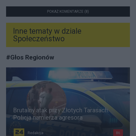
POKAŻ KOMENTARZE (8)
Inne tematy w dziale
Społeczeństwo
#
Głos Regionów
Brutalny atak przy Złotych Tarasach.
Policja namierza agresora
Redakcja
86