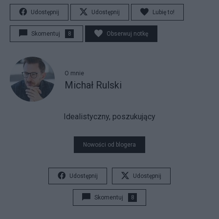
Udostępnij
Udostępnij
Lubię to!
Skomentuj
8
Obserwuj notkę
O mnie
Michał Rulski
Idealistyczny, poszukujący
Nowości od blogera
Udostępnij
Udostępnij
Skomentuj
8