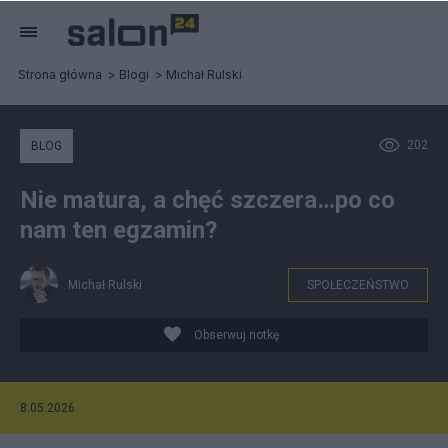
Strona główna
Blogi
Michał Rulski
202
BLOG
Nie matura, a chęć szczera…po co
nam ten egzamin?
Michał Rulski
SPOŁECZEŃSTWO
Obserwuj notkę
8.05.2026