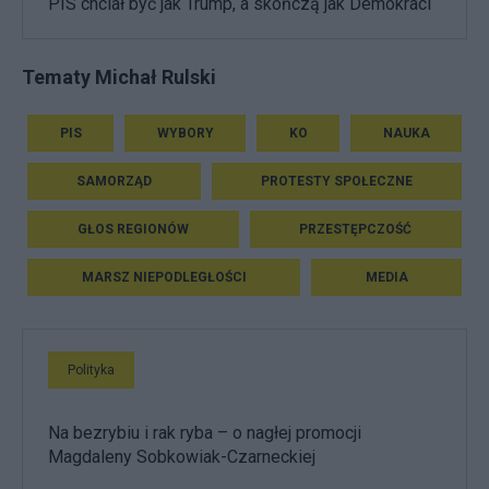
PIS chciał być jak Trump, a skończą jak Demokraci
Tematy Michał Rulski
PIS
WYBORY
KO
NAUKA
SAMORZĄD
PROTESTY SPOŁECZNE
GŁOS REGIONÓW
PRZESTĘPCZOŚĆ
MARSZ NIEPODLEGŁOŚCI
MEDIA
Polityka
Na bezrybiu i rak ryba – o nagłej promocji
Magdaleny Sobkowiak-Czarneckiej