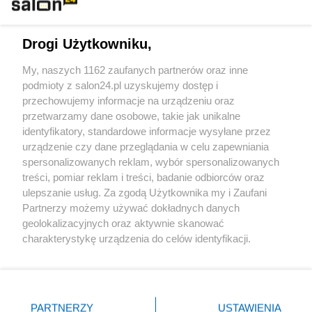
Technologie
Drogi Użytkowniku,
Sport
My, naszych 1162 zaufanych partnerów oraz inne
podmioty z salon24.pl uzyskujemy dostęp i
Społeczeństwo
przechowujemy informacje na urządzeniu oraz
przetwarzamy dane osobowe, takie jak unikalne
Kultura
identyfikatory, standardowe informacje wysyłane przez
urządzenie czy dane przeglądania w celu zapewniania
spersonalizowanych reklam, wybór spersonalizowanych
treści, pomiar reklam i treści, badanie odbiorców oraz
ulepszanie usług. Za zgodą Użytkownika my i Zaufani
X
Facebook
Instagram
Youtube
Partnerzy możemy używać dokładnych danych
geolokalizacyjnych oraz aktywnie skanować
charakterystykę urządzenia do celów identyfikacji.
Web Content Media sp. z o. o. © 2022
Ponieważ cenimy Twoją prywatność, prosimy o zgodę na
korzystanie z tych technologii poprzez kliknięcie
„Akceptuję”. Zgoda jest dobrowolna i zawsze możesz ją
Pomoc
O nas
Praca
Reklama
Kontakt
zmienić/wycofać klikając przycisk ustawień prywatności
PARTNERZY
USTAWIENIA