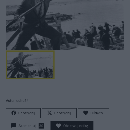
Autor: echo24
Udostępnij
Udostępnij
Lubię to!
Skomentuj
30
Obserwuj notkę