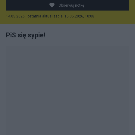
Obserwuj notkę
14.05.2026 , ostatnia aktualizacja: 15.05.2026, 10:08
PiS się sypie!