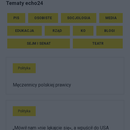
Tematy echo24
PIS
OSOBISTE
SOCJOLOGIA
MEDIA
EDUKACJA
RZĄD
KO
BLOGI
SEJM I SENAT
TEATR
Polityka
Męczennicy polskiej prawicy
Polityka
„Mówił nam »nie lękajcie się«, a wpuścił do USA