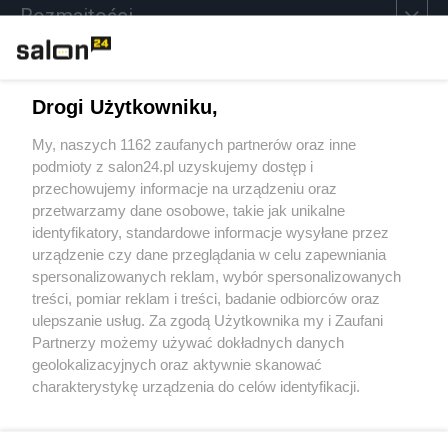
Rozmaitości
Technologie
Drogi Użytkowniku,
Sport
My, naszych 1162 zaufanych partnerów oraz inne
podmioty z salon24.pl uzyskujemy dostęp i
Społeczeństwo
przechowujemy informacje na urządzeniu oraz
przetwarzamy dane osobowe, takie jak unikalne
Kultura
identyfikatory, standardowe informacje wysyłane przez
urządzenie czy dane przeglądania w celu zapewniania
spersonalizowanych reklam, wybór spersonalizowanych
treści, pomiar reklam i treści, badanie odbiorców oraz
ulepszanie usług. Za zgodą Użytkownika my i Zaufani
X
Facebook
Instagram
Youtube
Partnerzy możemy używać dokładnych danych
geolokalizacyjnych oraz aktywnie skanować
charakterystykę urządzenia do celów identyfikacji.
Web Content Media sp. z o. o. © 2022
Ponieważ cenimy Twoją prywatność, prosimy o zgodę na
korzystanie z tych technologii poprzez kliknięcie