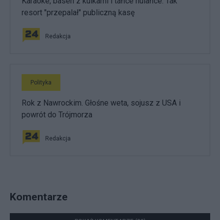
Karaoke, basen z kulkami i tańce hulańce. Tak
resort "przepalał" publiczną kasę
Redakcja
Polityka
Rok z Nawrockim. Głośne weta, sojusz z USA i
powrót do Trójmorza
Redakcja
Komentarze