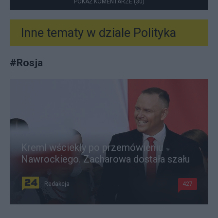
POKAŻ KOMENTARZE (30)
Inne tematy w dziale
Polityka
#
Rosja
Kreml wściekły po przemówieniu
Nawrockiego. Zacharowa dostała szału
Redakcja
427