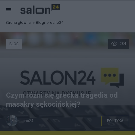
Strona główna
Blogi
echo24
284
BLOG
Czym różni się grecka tragedia od
masakry sękocińskiej?
echo24
POLITYKA