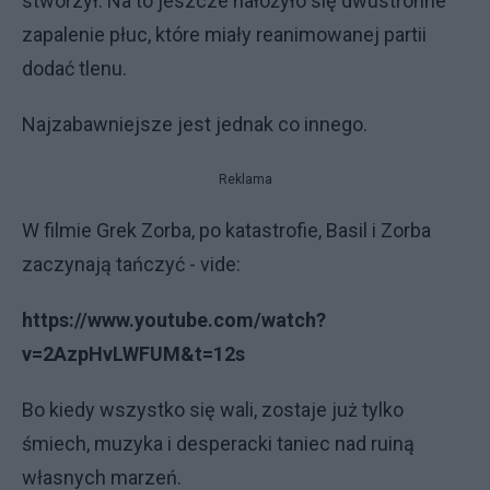
stworzył. Na to jeszcze nałożyło się dwustronne
zapalenie płuc, które miały reanimowanej partii
dodać tlenu.
Najzabawniejsze jest jednak co innego.
Reklama
W filmie Grek Zorba, po katastrofie, Basil i Zorba
zaczynają tańczyć - vide:
https://www.youtube.com/watch?
v=2AzpHvLWFUM&t=12s
Bo kiedy wszystko się wali, zostaje już tylko
śmiech, muzyka i desperacki taniec nad ruiną
własnych marzeń.