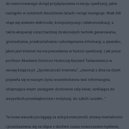
do nienotowanego dotąd przyśpieszenia rozwoju cywilizacji, jakie
nastąpiło w ostatnich dwudziestu latach i wciąż następuje. Wiek XXI
staje się wiekiem elektroniki, komputeryzacji i telekomunikacji, a
także ekspansji coraz bardziej doskonałych technik generowania,
gromadzenia, przekształcania i udostępniania informacji, a zjawisko,
jakim jest Internet nie ma precedensu w historii cywilizacji. I jak pisze
profesor Akademii Górniczo Hutniczej Ryszard Tadeusiewicz w
swojej książce pt. „Społeczność Internetu”, „nieomal z dnia na dzień
pojawiła się w naszym życiu wszechobecna sieć informacyjna,
obejmująca swym zasięgiem dosłownie cały świat, wnikająca do
wszystkich przedsiębiorstw i instytucji, do szkół i uczelni...”.
Te nowe warunki pociągają za sobą konieczność zmiany mentalności
i przestawienia się na idące z duchem czasu nowoczesne myślenie,