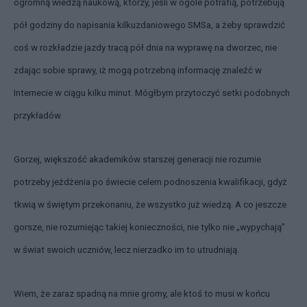
ogromną wiedzą naukową, którzy, jeśli w ogóle potrafią, potrzebują
pół godziny do napisania kilkuzdaniowego SMSa, a żeby sprawdzić
coś w rozkładzie jazdy tracą pół dnia na wyprawę na dworzec, nie
zdając sobie sprawy, iż mogą potrzebną informację znaleźć w
Internecie w ciągu kilku minut. Mógłbym przytoczyć setki podobnych
przykładów.
Gorzej, większość akademików starszej generacji nie rozumie
potrzeby jeżdżenia po świecie celem podnoszenia kwalifikacji, gdyż
tkwią w świętym przekonaniu, że wszystko już wiedzą. A co jeszcze
gorsze, nie rozumiejąc takiej konieczności, nie tylko nie „wypychają”
w świat swoich uczniów, lecz nierzadko im to utrudniają.
Wiem, że zaraz spadną na mnie gromy, ale ktoś to musi w końcu