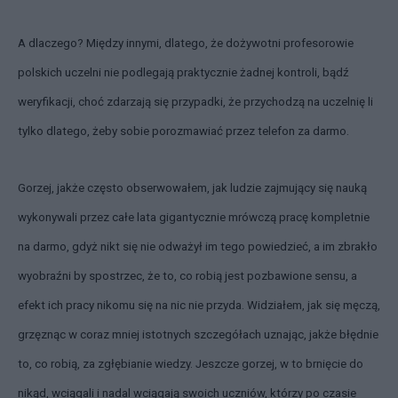
A dlaczego? Między innymi, dlatego, że dożywotni profesorowie
polskich uczelni nie podlegają praktycznie żadnej kontroli, bądź
weryfikacji, choć zdarzają się przypadki, że przychodzą na uczelnię li
tylko dlatego, żeby sobie porozmawiać przez telefon za darmo.
Gorzej, jakże często obserwowałem, jak ludzie zajmujący się nauką
wykonywali przez całe lata gigantycznie mrówczą pracę kompletnie
na darmo, gdyż nikt się nie odważył im tego powiedzieć, a im zbrakło
wyobraźni by spostrzec, że to, co robią jest pozbawione sensu, a
efekt ich pracy nikomu się na nic nie przyda. Widziałem, jak się męczą,
grzęznąc w coraz mniej istotnych szczegółach uznając, jakże błędnie
to, co robią, za zgłębianie wiedzy. Jeszcze gorzej, w to brnięcie do
nikąd, wciągali i nadal wciągają swoich uczniów, którzy po czasie