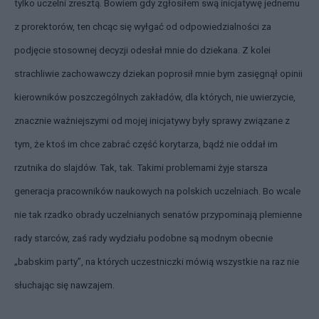
tylko uczelni zresztą. Bowiem gdy zgłosiłem swą inicjatywę jednemu
z prorektorów, ten chcąc się wyłgać od odpowiedzialności za
podjęcie stosownej decyzji odesłał mnie do dziekana. Z kolei
strachliwie zachowawczy dziekan poprosił mnie bym zasięgnął opinii
kierowników poszczególnych zakładów, dla których, nie uwierzycie,
znacznie ważniejszymi od mojej inicjatywy były sprawy związane z
tym, że ktoś im chce zabrać część korytarza, bądź nie oddał im
rzutnika do slajdów. Tak, tak. Takimi problemami żyje starsza
generacja pracowników naukowych na polskich uczelniach. Bo wcale
nie tak rzadko obrady uczelnianych senatów przypominają plemienne
rady starców, zaś rady wydziału podobne są modnym obecnie
„babskim party”, na których uczestniczki mówią wszystkie na raz nie
słuchając się nawzajem.