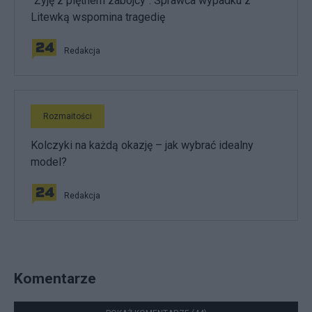
"Żyję z piętnem zabójcy". Sprawca wypadku z
Litewką wspomina tragedię
Redakcja
Rozmaitości
Kolczyki na każdą okazję – jak wybrać idealny
model?
Redakcja
Komentarze