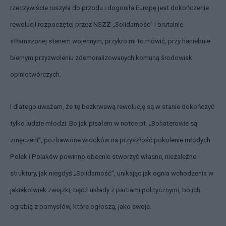
rzeczywiście ruszyła do przodu i dogoniła Europę jest dokończenie
rewolucji rozpoczętej przez NSZZ „Solidarność” i brutalnie
stłamszonej stanem wojennym, przykro mi to mówić, przy haniebnie
biernym przyzwoleniu zdemoralizowanych komuną środowisk
opiniotwórczych.
I dlatego uważam, że tę bezkrwawą rewolucję są w stanie dokończyć
tylko ludzie młodzi. Bo jak pisałem w notce pt. „Bohaterowie są
zmęczeni”, pozbawione widoków na przyszłość pokolenie młodych
Polek i Polaków powinno obecnie stworzyć własne, niezależne
struktury, jak niegdyś „Solidarność”, unikając jak ognia wchodzenia w
jakiekolwiek związki, bądź układy z partiami politycznymi, bo ich
ograbią z pomysłów, które ogłoszą, jako swoje.