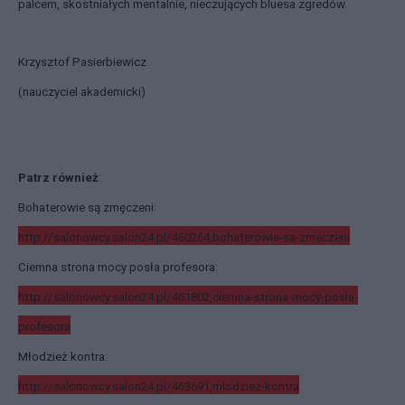
palcem, skostniałych mentalnie, nieczujących bluesa zgredów.
Krzysztof Pasierbiewicz
(nauczyciel akademicki)
Patrz również
:
Bohaterowie są zmęczeni:
http://salonowcy.salon24.pl/460264,bohaterowie-sa-zmeczeni
Ciemna strona mocy posła profesora:
http://salonowcy.salon24.pl/461802,ciemna-strona-mocy-posla-
profesora
Młodzież kontra:
http://salonowcy.salon24.pl/463691,mlodziez-kontra