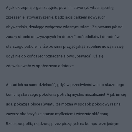
A jak okrzepną organizacyjnie, powinni stworzyć własną partię,
zrzeszenie, stowarzyszenie, bądź jakiś całkiem nowy ruch
obywatelski, działając wyłącznie własnymi siłami! Że powinni jak od
zarazy stronić od „życzących im dobrze” pośredników i doradców
starszego pokolenia. Że powinni przyjąć jakąś zupełnie nową nazwę,
gdyż nie do końca jednoznaczne słowo „prawica” już się
zdewaluowało w społecznym odbiorze.
A stać ich na samodzielność, gdyż w przeciwieństwie do skażonego
komuną starszego pokolenia potrafią myśleć niezależnie! A jak im się
uda, pokażą Polsce i Światu, że można w sposób pokojowy raz na
zawsze skończyć ze starym myśleniem i wiecznie skłóconą
Rzeczpospolitą rządzoną przez piszących na komputerze jednym