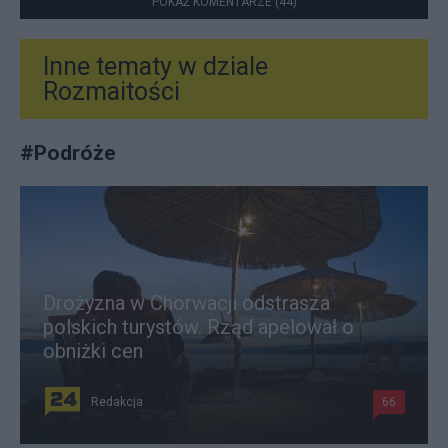
POKAŻ KOMENTARZE (44)
Inne tematy w dziale
Rozmaitości
#
Podróże
Drożyzna w Chorwacji odstrasza
polskich turystów. Rząd apelował o
obniżki cen
Redakcja
66