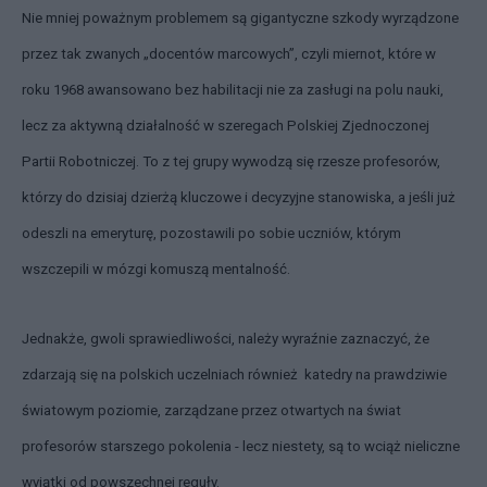
Nie mniej poważnym problemem są gigantyczne szkody wyrządzone
przez tak zwanych „docentów marcowych”, czyli miernot, które w
roku 1968 awansowano bez habilitacji nie za zasługi na polu nauki,
lecz za aktywną działalność w szeregach Polskiej Zjednoczonej
Partii Robotniczej. To z tej grupy wywodzą się rzesze profesorów,
którzy do dzisiaj dzierżą kluczowe i decyzyjne stanowiska, a jeśli już
odeszli na emeryturę, pozostawili po sobie uczniów, którym
wszczepili w mózgi komuszą mentalność.
Jednakże, gwoli sprawiedliwości, należy wyraźnie zaznaczyć, że
zdarzają się na polskich uczelniach również katedry na prawdziwie
światowym poziomie, zarządzane przez otwartych na świat
profesorów starszego pokolenia - lecz niestety, są to wciąż nieliczne
wyjątki od powszechnej reguły.