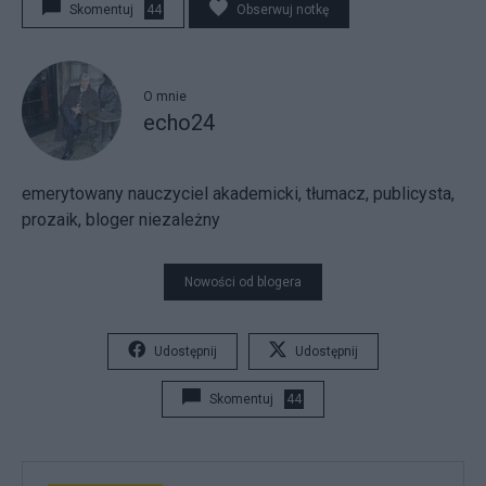
Skomentuj
44
Obserwuj notkę
O mnie
echo24
emerytowany nauczyciel akademicki, tłumacz, publicysta,
prozaik, bloger niezależny
Nowości od blogera
Udostępnij
Udostępnij
Skomentuj
44