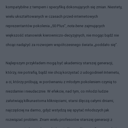
kompatybilne z tempem i specyfiką dokonujących się zmian. Niestety,
wielu ukształtowanych w czasach przed-internetowych
reprezentantów pokolenia „50 Plus”,
nota bene
zajmujących
większość stanowisk kierowniczo-decyzyjnych, nie mogąc bądź nie
chcąc nadążyć za rozwojem współczesnego świata „poddało się”.
Najlepszym przykładem mogą być akademicy starszej generacji,
którzy, nie potrafią, bądź nie chcą korzystać z udogodnień Internetu,
a ci, którzy próbują, w porównaniu z młodym pokoleniem czynią to
niezdarnie i nieudacznie. W efekcie, nad tym, co młodzi ludzie
załatwiają kilkunastoma kliknięciami, starsi ślęczą całymi dniami,
najczęściej na darmo, gdyż wstydzą się spytać młodszych jak
rozwiązać problem. Znam wielu profesorów starszej generacji z