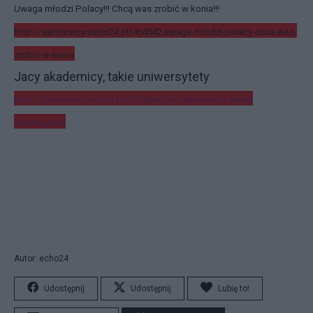
Uwaga młodzi Polacy!!! Chcą was zrobić w konia!!!
http://salonowcy.salon24.pl/464542,uwaga-mlodzi-polacy-chca-was-
zrobic-w-konia
Jacy akademicy, takie uniwersytety
http://salonowcy.salon24.pl/413964,jacy-akademicy-takie-
uniwersytety
Autor: echo24
Udostępnij
Udostępnij
Lubię to!