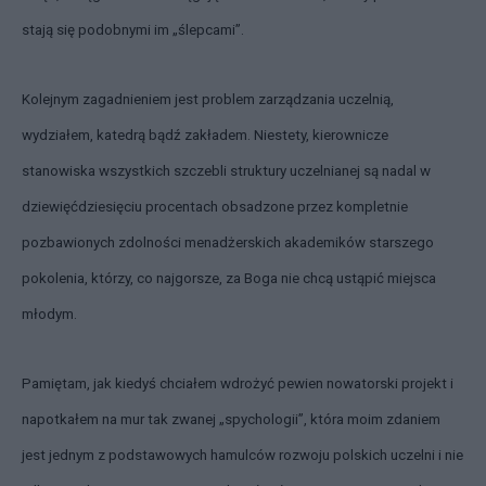
stają się podobnymi im „ślepcami”.
Kolejnym zagadnieniem jest problem zarządzania uczelnią,
wydziałem, katedrą bądź zakładem. Niestety, kierownicze
stanowiska wszystkich szczebli struktury uczelnianej są nadal w
dziewięćdziesięciu procentach obsadzone przez kompletnie
pozbawionych zdolności menadżerskich akademików starszego
pokolenia, którzy, co najgorsze, za Boga nie chcą ustąpić miejsca
młodym.
Pamiętam, jak kiedyś chciałem wdrożyć pewien nowatorski projekt i
napotkałem na mur tak zwanej „spychologii”, która moim zdaniem
jest jednym z podstawowych hamulców rozwoju polskich uczelni i nie