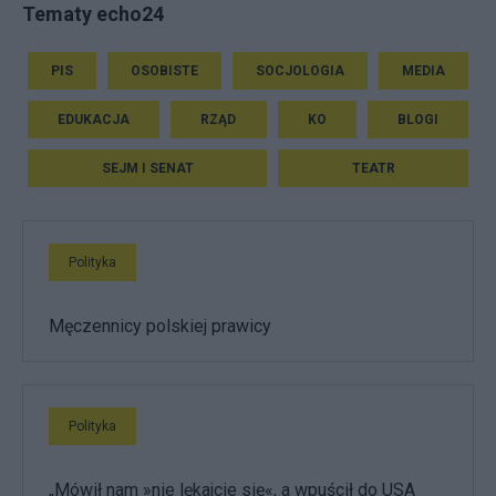
Tematy echo24
PIS
OSOBISTE
SOCJOLOGIA
MEDIA
EDUKACJA
RZĄD
KO
BLOGI
SEJM I SENAT
TEATR
Polityka
Męczennicy polskiej prawicy
Polityka
„Mówił nam »nie lękajcie się«, a wpuścił do USA