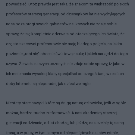
powiedzieć. Otóż prawda jest taka, że znakomita większość polskich
profesorów starszej generacji, od dziesiątków lat nie wychylających
nosa poza progi swoich gabinetów naukowych nie zdaje sobie
sprawy, że się kompletnie oderwała od otaczającego ich świata, że
często szacowni profesorowie nie mają bladego pojęcia, na jakim
poziomie „robi się” obecnie światową naukę i jakich narzędzi do tego
używa. Że wielu naszych uczonych nie zdaje sobie sprawy, iż jako w
ich mniemaniu wysokiej klasy specjaliści od czegoś tam, w realiach
doby Internetu są nieporadni, jak dzieci we mgle.
Niestety stare nawyki, które są drugą naturą człowieka, jeśli w ogóle
można, bardzo trudno zreformować. A nasi akademicy starszej
generacji codziennie, od lat chodzą, lub jeżdżą na uczelnię tą samą
trasą, a w pracy, w tym samym od niepamiętnych czasów rytmie,