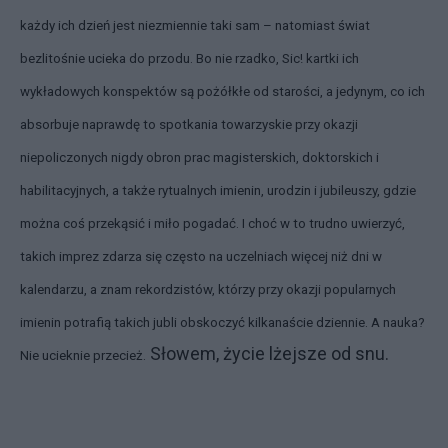
każdy ich dzień jest niezmiennie taki sam – natomiast świat
bezlitośnie ucieka do przodu. Bo nie rzadko, Sic! kartki ich
wykładowych konspektów są pożółkłe od starości, a jedynym, co ich
absorbuje naprawdę to spotkania towarzyskie przy okazji
niepoliczonych nigdy obron prac magisterskich, doktorskich i
habilitacyjnych, a także rytualnych imienin, urodzin i jubileuszy, gdzie
można coś przekąsić i miło pogadać. I choć w to trudno uwierzyć,
takich imprez zdarza się często na uczelniach więcej niż dni w
kalendarzu, a znam rekordzistów, którzy przy okazji popularnych
imienin potrafią takich jubli obskoczyć kilkanaście dziennie. A nauka?
Słowem, życie lżejsze od snu.
Nie ucieknie przecież.