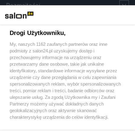
Rozmaitości
Technologie
Drogi Użytkowniku,
Sport
My, naszych 1162 zaufanych partnerów oraz inne
podmioty z salon24.pl uzyskujemy dostęp i
Społeczeństwo
przechowujemy informacje na urządzeniu oraz
przetwarzamy dane osobowe, takie jak unikalne
Kultura
identyfikatory, standardowe informacje wysyłane przez
urządzenie czy dane przeglądania w celu zapewniania
spersonalizowanych reklam, wybór spersonalizowanych
treści, pomiar reklam i treści, badanie odbiorców oraz
ulepszanie usług. Za zgodą Użytkownika my i Zaufani
X
Facebook
Instagram
Youtube
Partnerzy możemy używać dokładnych danych
geolokalizacyjnych oraz aktywnie skanować
charakterystykę urządzenia do celów identyfikacji.
Web Content Media sp. z o. o. © 2022
Ponieważ cenimy Twoją prywatność, prosimy o zgodę na
korzystanie z tych technologii poprzez kliknięcie