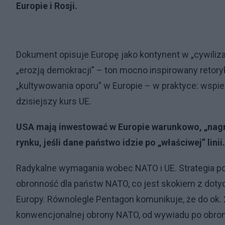
Europie i Rosji.
Dokument opisuje Europę jako kontynent w „cywiliza
„erozją demokracji” – ton mocno inspirowany retoryk
„kultywowania oporu” w Europie – w praktyce: wspi
dzisiejszy kurs UE.
USA mają inwestować w Europie warunkowo, „nagr
rynku, jeśli dane państwo idzie po „właściwej” linii.
Radykalne wymagania wobec NATO i UE. Strategia p
obronność dla państw NATO, co jest skokiem z dot
Europy. Równolegle Pentagon komunikuje, że do ok. 
konwencjonalnej obrony NATO, od wywiadu po obronę