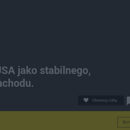
SA jako stabilnego,
achodu.
Obserwuj notkę
BLO