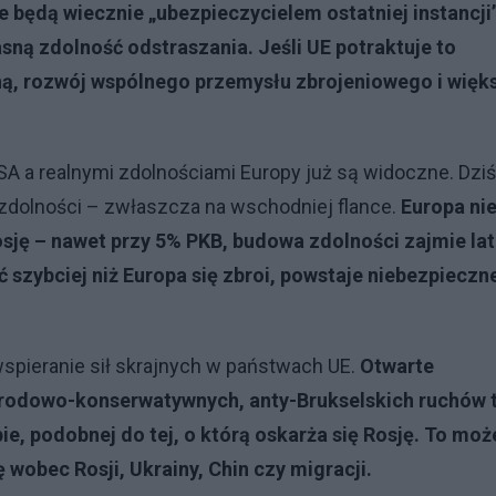
ie będą wiecznie „ubezpieczycielem ostatniej instancji
ą zdolność odstraszania. Jeśli UE potraktuje to
ną, rozwój wspólnego przemysłu zbrojeniowego i więk
SA a realnymi zdolnościami Europy już są widoczne. Dziś
e zdolności – zwłaszcza na wschodniej flance.
Europa ni
sję – nawet przy 5% PKB, budowa zdolności zajmie lat
 szybciej niż Europa się zbroi, powstaje niebezpieczn
spieranie sił skrajnych w państwach UE.
Otwarte
narodowo-konserwatywnych, anty-Brukselskich ruchów 
ie, podobnej do tej, o którą oskarża się Rosję. To moż
 wobec Rosji, Ukrainy, Chin czy migracji.