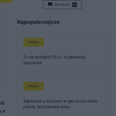
Skomentuj
30
Najpopularniejsze
Polityka
To nie polityka PiS-u - to aberracja
umysłowa
Polityka
Bąkiewicz z krzyżem w ręku to nie obraz
ość
pokuty, lecz parodia wiary.
A o