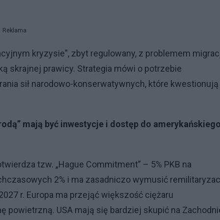
Reklama
cyjnym kryzysie”, zbyt regulowany, z problemem migracji
ą skrajnej prawicy. Strategia mówi o potrzebie
erania sił narodowo-konserwatywnych, które kwestionują
odą” mają być inwestycje i dostęp do amerykańskieg
otwierdza tzw. „Hague Commitment” – 5% PKB na
ychczasowych 2% i ma zasadniczo wymusić remilitaryzac
2027 r. Europa ma przejąć większość ciężaru
 powietrzną. USA mają się bardziej skupić na Zachodni