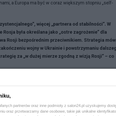
inami, a Europa ma być w coraz większym stopniu „self-
stencjalnego”, więcej „partnera od stabilności”. W
ie Rosja była określana jako „ostre zagrożenie” dla
wa Rosji bezpośrednim przeciwnikiem. Strategia mów
, zakończeniu wojny w Ukrainie i powstrzymaniu dalsze
rategię za „w dużej mierze zgodną z wizją Rosji” – co
niku,
fanych partnerów oraz inne podmioty z salon24.pl uzyskujemy dost
niu oraz przetwarzamy dane osobowe, takie jak unikalne identyfikat