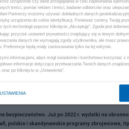
przez urządzenie czy dane przeglądania w celu zapewniania sperson
ych treści, pomiar reklam i treści, badanie odbiorców oraz ulepszan
fani Partnerzy możemy używać dokładnych danych geolokalizacyjn
tykę urządzenia do celów identyfikacji. Ponieważ cenimy Twoją pry
z tych technologii poprzez kliknięcie „Akceptuję”. Zgoda jest dobro
ikając przycisk ustawień prywatności znajdujący się w lewym dolny
etwarzania danych nie wymagają zgody użytkownika, ale masz prawo 
. Preferencje będą miały zastosowania tylko na tej witrynie.
szymi informacjami, abyś mógł świadomie i komfortowo korzystać z
gółowe informacje dotyczące przetwarzania Twoich danych znajdzi
s
oraz po kliknięciu w „Ustawienia”.
USTAWIENIA
Reklama
sne bezpieczeństwo. Już po 2022 r. wydatki na obronnoś
, polskie i skandynawskie programy zbrojeniowe, itp