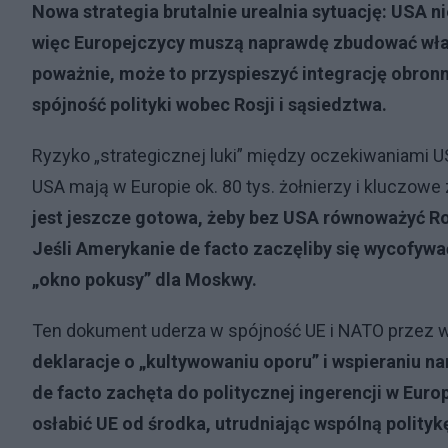
Nowa strategia brutalnie urealnia sytuację: USA n
więc Europejczycy muszą naprawdę zbudować własn
poważnie, może to przyspieszyć integrację obron
spójność polityki wobec Rosji i sąsiedztwa.
Ryzyko „strategicznej luki” między oczekiwaniami U
USA mają w Europie ok. 80 tys. żołnierzy i kluczow
jest jeszcze gotowa, żeby bez USA równoważyć Ro
Jeśli Amerykanie de facto zaczęliby się wycofywać
„okno pokusy” dla Moskwy.
Ten dokument uderza w spójność UE i NATO przez w
deklaracje o „kultywowaniu oporu” i wspieraniu 
de facto zachęta do politycznej ingerencji w Europ
osłabić UE od środka, utrudniając wspólną politykę