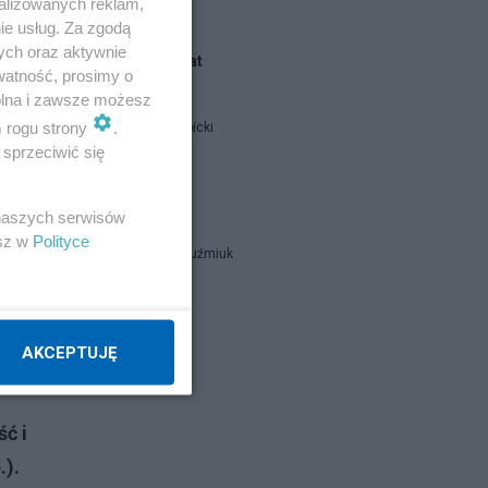
alizowanych reklam,
ie usług. Za zgodą
ych oraz aktywnie
Blogi na ten temat
watność, prosimy o
wolna i zawsze możesz
m rogu strony
.
Jan Filip Libicki
sprzeciwić się
catrw
 naszych serwisów
esz w
Polityce
Zbigniew Kuźmiuk
Napisz notkę
AKCEPTUJĘ
ć i
.).