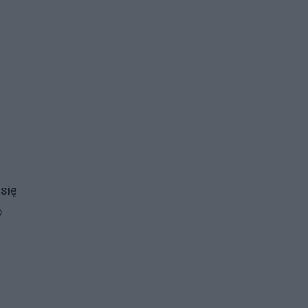
 się
o