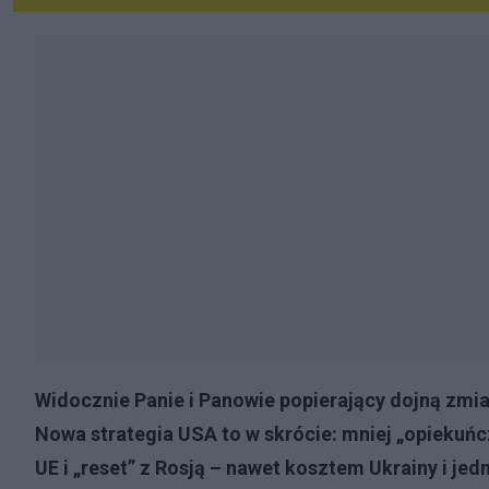
Widocznie Panie i Panowie popierający dojną zmian
Nowa strategia USA to w skrócie: mniej „opiekuń
UE i „reset” z Rosją – nawet kosztem Ukrainy i je