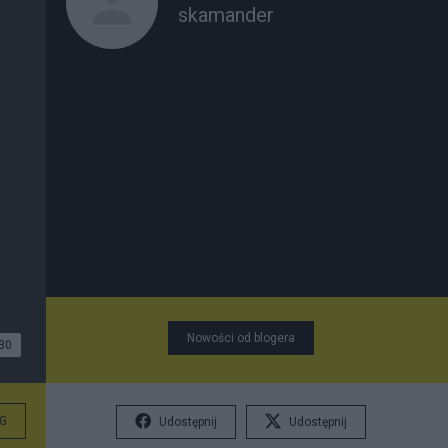
skamander
Nowości od blogera
30
G
Udostępnij
Udostępnij