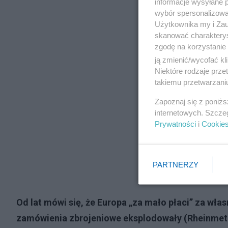
informacje wysyłane 
wybór spersonalizowan
Użytkownika my i Zau
skanować charakterys
zgodę na korzystanie 
ją zmienić/wycofać kl
Niektóre rodzaje prz
takiemu przetwarzaniu
Zapoznaj się z poniż
internetowych. Szcze
Prywatności
i
Cookie
PARTNERZY
Od lat mówi się, że Europa „za mało płaci” za wła
zamówienia zbrojeniowe eksplodowały (Rheinmetall