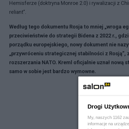
Hemisferze (doktryna Monroe 2.0) i rywalizacji z Ch
reliant”.
Według tego dokumentu Rosja to mniej „wroga egzy
przeciwieństwie do strategii Bidena z 2022 r., gdz
porządku europejskiego, nowy dokument nie nazy
„przywróceniu strategicznej stabilności z Rosją”
rozszerzania NATO. Kreml oficjalnie uznał nową st
samo w sobie jest bardzo wymowne.
Drogi Użytkow
My, naszych 1162 zau
informacje na urządze