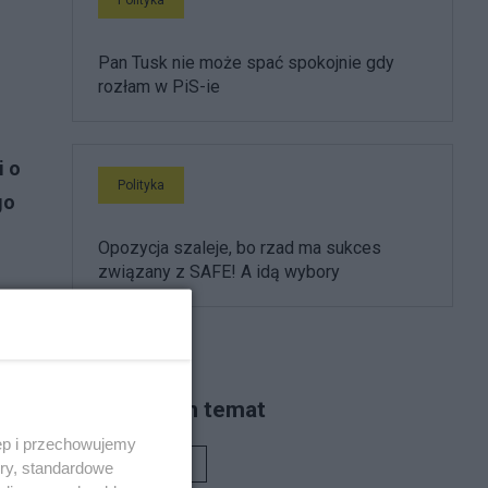
Pan Tusk nie może spać spokojnie gdy
rozłam w PiS-ie
i o
Polityka
go
Opozycja szaleje, bo rzad ma sukces
związany z SAFE! A idą wybory
Piszą na ten temat
ęp i przechowujemy
Rafał Woś
ory, standardowe