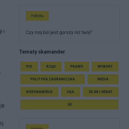
Polityka
 i
Czy mój ból jest gorszy niż twój?
Tematy skamander
PIS
RZĄD
PRAWO
WYBORY
o
POLITYKA ZAGRANICZNA
MEDIA
KORONAWIRUS
USA
SEJM I SENAT
ję
UE
ej
Polityka