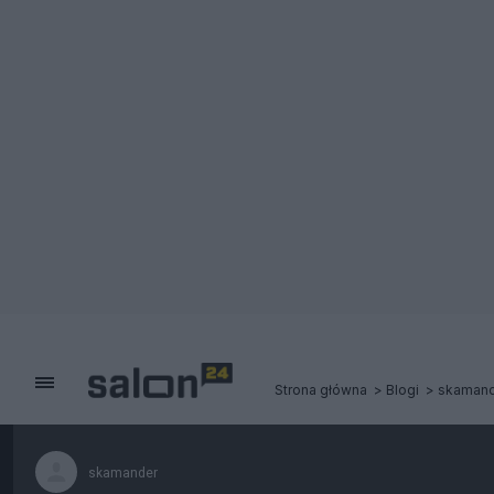
Strona główna
Blogi
skamand
skamander