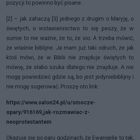
pozycji to powinno być pisane.
[2] – jak zahaczą [3] jednego z drugim o Maryję, o
świętych, o wstawiennictwo to się peszy, że w
sumie to nie ważne, że to, że sio. A trzeba mówić,
że właśnie biblijne. Ja mam już taki odruch, że jak
ktoś mówi, że w Biblii nie znajduje świętych to
mówię, że słabo szuka dlatego nie znajduje. A nie
mogę powiedzieć gdzie są, bo jest jedyniebiblijny i
nie mogę sugerować. Proszę oto link:
https://www.salon24.pl/u/smocze-
opary/916169,jak-rozmawiac-z-
neoprotestantem
Okazuje się po paru godzinach, że Ewangelie to tak,