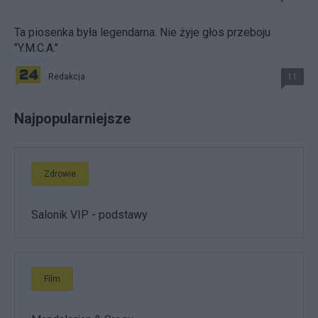
Ta piosenka była legendarna. Nie żyje głos przeboju
"Y.M.C.A."
Redakcja
11
Najpopularniejsze
Zdrowie
Salonik VIP - podstawy
Film