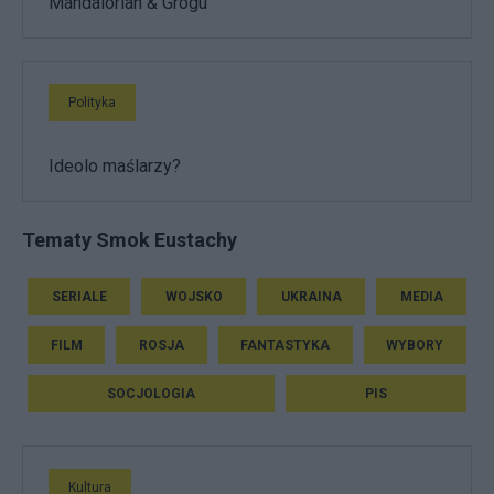
Mandalorian & Grogu
Polityka
Ideolo maślarzy?
Tematy Smok Eustachy
SERIALE
WOJSKO
UKRAINA
MEDIA
FILM
ROSJA
FANTASTYKA
WYBORY
SOCJOLOGIA
PIS
Kultura