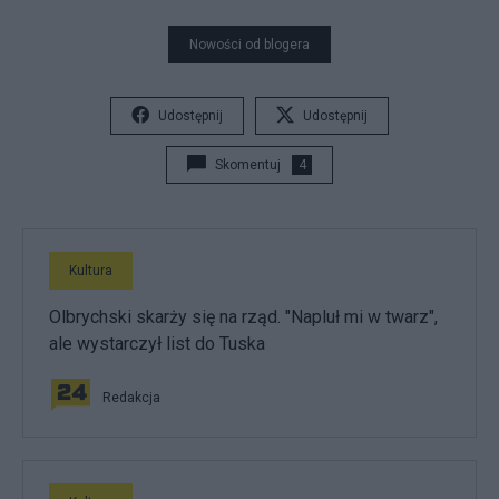
Nowości od blogera
Udostępnij
Udostępnij
Skomentuj
4
Kultura
Olbrychski skarży się na rząd. "Napluł mi w twarz",
ale wystarczył list do Tuska
Redakcja