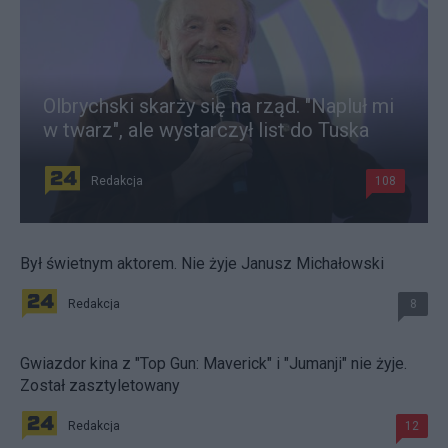
Olbrychski skarży się na rząd. "Napluł mi
w twarz", ale wystarczył list do Tuska
Redakcja
108
Był świetnym aktorem. Nie żyje Janusz Michałowski
Redakcja
8
Gwiazdor kina z "Top Gun: Maverick" i "Jumanji" nie żyje.
Został zasztyletowany
Redakcja
12