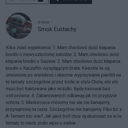
O mnie
Smok Eustachy
Kilka zdań wyjaśnienia: 1. Mam chwilowo dość kłapania
bredni o niewyszkolonej załodze. 2. Mam chwilowo dość
kłapania bredni o Sasinie. 3. Mam chwilowo dość kłapania
bredni o Kaczafim wysyłającym brata. Kwestie te są
omówione po wielokroć i obecnie wypisywanie pierdół na
te tematy szczególnie przez trolle w stylu Chirla, etc etc
musi być traktowane jako wrzutki. Będę kasował bez
ostrzeżenia. 4. Zabanowanych odbanuję jak mi przyjdzie
ochota. 5. Maskirowce mówimy nie ale nie banujemy,
przynajmniej na razie. Szczególnie nie banujemy Piko bo z
A-Temem kto wie? Jak jakiś troll chce dyskutować na w/w
tematy to niech zrobi wpis u siebie.