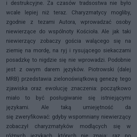
i destrukcyjne. Za czasów tradsostwa nie było
wcale lepiej niż teraz. Charyzmatycy mogliby,
zgodnie z tezami Autora, wprowadzać osoby
niewierzące do wspólnoty Kościoła. Ale jak taki
niewierzący zobaczy gościa walącego się na
ziemię na mordę, na ryj i rysującego siekaczami
posadzkę to nigdzie się nie wprowadzi. Podobnie
jest z owym darem języków. Piotrowski (dalej
MRB) przedstawia zielonoświątkową genezę tego
zjawiska oraz ewolucję znaczenia: początkowo
miało to być posługiwanie się istniejącymi
językami. Ale taką umiejętność da
się zweryfikować: gdyby wspomniany niewierzący
zobaczył charyzmatyków modlących się w
różnych językach, których nie znają: raz po