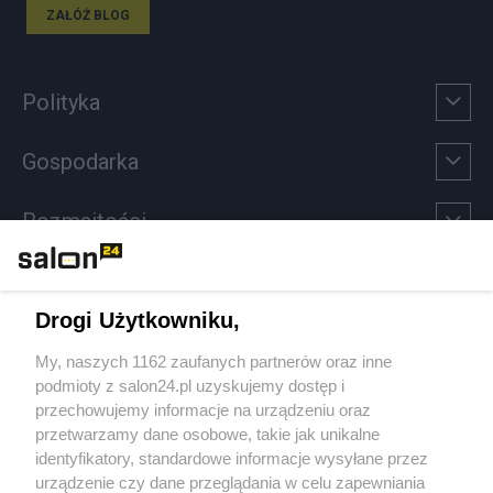
ZAŁÓŻ BLOG
Polityka
Gospodarka
Rozmaitości
Technologie
Drogi Użytkowniku,
Sport
My, naszych 1162 zaufanych partnerów oraz inne
podmioty z salon24.pl uzyskujemy dostęp i
Społeczeństwo
przechowujemy informacje na urządzeniu oraz
przetwarzamy dane osobowe, takie jak unikalne
Kultura
identyfikatory, standardowe informacje wysyłane przez
urządzenie czy dane przeglądania w celu zapewniania