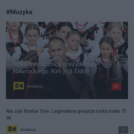
#
Muzyka
Uświetnił rocznicę prezydentury
Nawrockiego. Kim jest Eldo?
Redakcja
80
Nie żyje Bonnie Tyler. Legendarna gwiazda rocka miała 75
lat
Redakcja
15