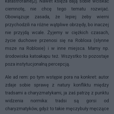
katastrofalne[2]. Nawet księża dają sobie wciskać
ciemnotę, nie chcę tego tematu rozwijać.
Obowiązuje zasada, że lepiej żeby wierni
przychodzili na różne wątpliwe obrzędy, bo inaczej
nie przyjdą wcale. Żyjemy w ciężkich czasach,
życie duchowe przenosi się na Robloxa (słynne
msze na Robloxie) i w inne miejsca. Mamy np.
środowiska katoakapu też. Wszystko to pozostaje
poza instytucjonalną percepcją.
Ale ad rem: po tym wstępie pora na konkret: autor
zdaje sobie sprawę z natury konfliktu między
tradsami a charyzmatykami, ja zaś patrzę z punktu
widzenia normika: tradsi są gorsi od
charyzmatyków, gdyż to takie męczybuły męczące