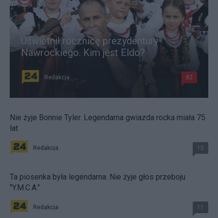
Uświetnił rocznicę prezydentury
Nawrockiego. Kim jest Eldo?
Redakcja
82
Nie żyje Bonnie Tyler. Legendarna gwiazda rocka miała 75
lat
Redakcja
15
Ta piosenka była legendarna. Nie żyje głos przeboju
"Y.M.C.A."
Redakcja
11