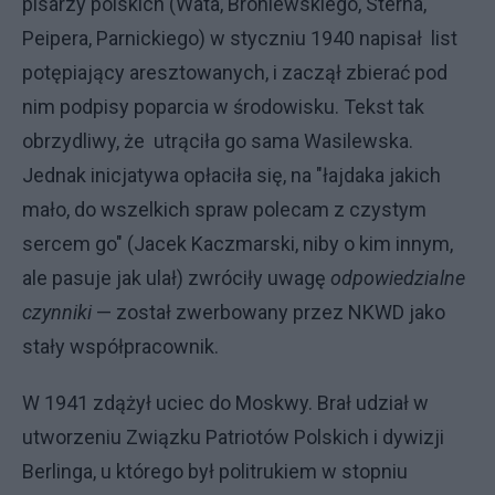
pisarzy polskich (Wata, Broniewskiego, Sterna,
Peipera, Parnickiego) w styczniu 1940 napisał list
potępiający aresztowanych, i zaczął zbierać pod
nim podpisy poparcia w środowisku. Tekst tak
obrzydliwy, że utrąciła go sama Wasilewska.
Jednak inicjatywa opłaciła się, na "łajdaka jakich
mało, do wszelkich spraw polecam z czystym
sercem go" (Jacek Kaczmarski, niby o kim innym,
ale pasuje jak ulał) zwróciły uwagę
odpowiedzialne
czynniki
— został zwerbowany przez NKWD jako
stały współpracownik.
W 1941 zdążył uciec do Moskwy. Brał udział w
utworzeniu Związku Patriotów Polskich i dywizji
Berlinga, u którego był politrukiem w stopniu