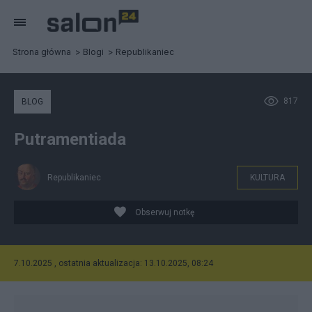
Strona główna
Blogi
Republikaniec
817
BLOG
Putramentiada
Republikaniec
KULTURA
Obserwuj notkę
7.10.2025 , ostatnia aktualizacja: 13.10.2025, 08:24