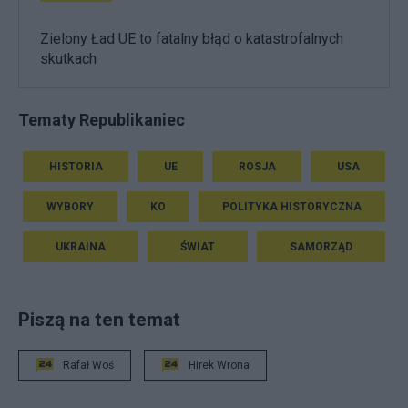
Zielony Ład UE to fatalny błąd o katastrofalnych
skutkach
Tematy Republikaniec
HISTORIA
UE
ROSJA
USA
WYBORY
KO
POLITYKA HISTORYCZNA
UKRAINA
ŚWIAT
SAMORZĄD
Piszą na ten temat
Rafał Woś
Hirek Wrona