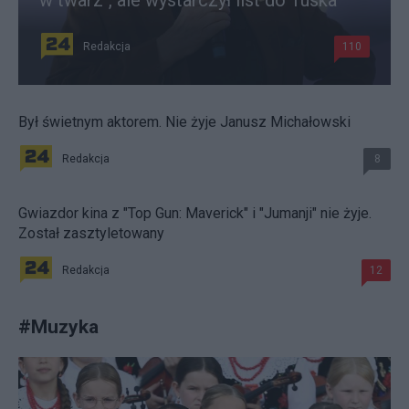
w twarz", ale wystarczył list do Tuska
Redakcja
110
Był świetnym aktorem. Nie żyje Janusz Michałowski
Redakcja
8
Gwiazdor kina z "Top Gun: Maverick" i "Jumanji" nie żyje.
Został zasztyletowany
Redakcja
12
#
Muzyka