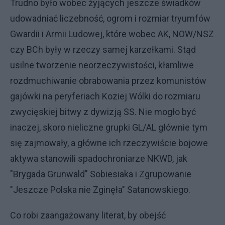
Trudno było wobec żyjących jeszcze świadków
udowadniać liczebność, ogrom i rozmiar tryumfów
Gwardii i Armii Ludowej, które wobec AK, NOW/NSZ
czy BCh były w rzeczy samej karzełkami. Stąd
usilne tworzenie neorzeczywistości, kłamliwe
rozdmuchiwanie obrabowania przez komunistów
gajówki na peryferiach Koziej Wólki do rozmiaru
zwycięskiej bitwy z dywizją SS. Nie mogło być
inaczej, skoro nieliczne grupki GL/AL głównie tym
się zajmowały, a główne ich rzeczywiście bojowe
aktywa stanowili spadochroniarze NKWD, jak
"Brygada Grunwald" Sobiesiaka i Zgrupowanie
"Jeszcze Polska nie Zginęła" Satanowskiego.
Co robi zaangażowany literat, by obejść