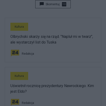
Skomentuj
10
Kultura
Olbrychski skarży się na rząd. "Napluł mi w twarz",
ale wystarczył list do Tuska
Redakcja
Kultura
Uświetnił rocznicę prezydentury Nawrockiego. Kim
jest Eldo?
Redakcja