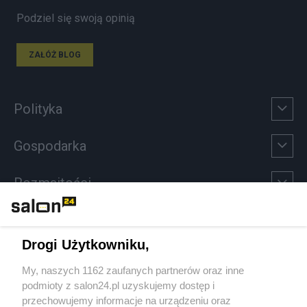
Podziel się swoją opinią
ZAŁÓŻ BLOG
Polityka
Gospodarka
Rozmaitości
Technologie
Drogi Użytkowniku,
Sport
My, naszych 1162 zaufanych partnerów oraz inne
podmioty z salon24.pl uzyskujemy dostęp i
Społeczeństwo
przechowujemy informacje na urządzeniu oraz