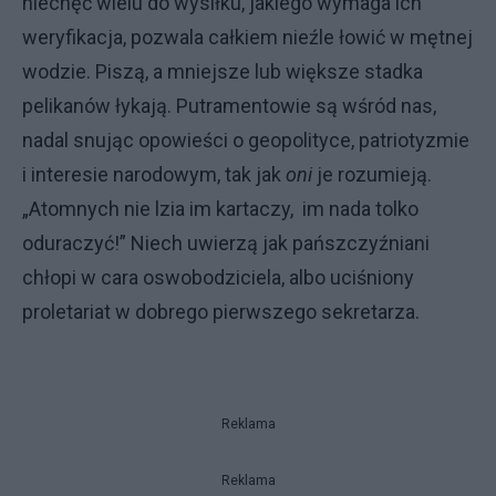
niechęć wielu do wysiłku, jakiego wymaga ich
weryfikacja, pozwala całkiem nieźle łowić w mętnej
wodzie. Piszą, a mniejsze lub większe stadka
pelikanów łykają. Putramentowie są wśród nas,
nadal snując opowieści o geopolityce, patriotyzmie
i interesie narodowym, tak jak
oni
je rozumieją.
„Atomnych nie lzia im kartaczy, im nada tolko
oduraczyć!” Niech uwierzą jak pańszczyźniani
chłopi w cara oswobodziciela, albo uciśniony
proletariat w dobrego pierwszego sekretarza.
Reklama
Reklama