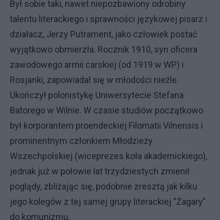
Był sobie taki, nawet niepozbawiony odrobiny
talentu literackiego i sprawności językowej pisarz i
działacz, Jerzy Putrament, jako człowiek postać
wyjątkowo obmierzła. Rocznik 1910, syn oficera
zawodowego armii carskiej (od 1919 w WP) i
Rosjanki, zapowiadał się w młodości nieźle.
Ukończył polonistykę Uniwersytecie Stefana
Batorego w Wilnie. W czasie studiów początkowo
był korporantem proendeckiej Filomatii Vilnensis i
prominentnym członkiem Młodzieży
Wszechpolskiej (wiceprezes koła akademickiego),
jednak już w połowie lat trzydziestych zmienił
poglądy, zbliżając się, podobnie zresztą jak kilku
jego kolegów z tej samej grupy literackiej "Żagary"
do komunizmu.