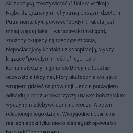
skrzeczącą rzeczywistość? Ucieka w fikcję.
Najbardziej znanym i chyba najlepszym dziełem
Putramenta była powieść "Bołdyn". Fabuła jest
mniej więcej taka — warszawski inteligent,
znużony okupacyjną rzeczywistością,
nieposiadający kontaktu z konspiracją, słyszy
krążące "po całym mieście" legendy o
komunistycznym generale Bołdynie (postać
oczywiście fikcyjna), który skutecznie wojuje z
wrogiem gdzieś na prowincji. Jedzie pociągiem,
odnajduje oddział towarzyszy i nawet bohaterskim
wyczynem zdobywa uznanie wodza. A potem
relacjonuje jego dzieje. Wiarygodne i oparte na
realiach epoki tylko nieco słabiej, niż opowieści
barona Münchhausena.