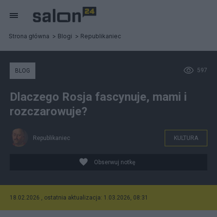
Strona główna
Blogi
Republikaniec
597
BLOG
Dlaczego Rosja fascynuje, mami i
rozczarowuje?
Republikaniec
KULTURA
Obserwuj notkę
18.02.2026 , ostatnia aktualizacja: 1.03.2026, 08:31