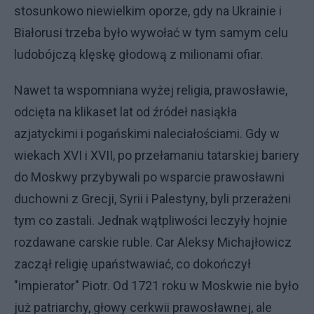
stosunkowo niewielkim oporze, gdy na Ukrainie i
Białorusi trzeba było wywołać w tym samym celu
ludobójczą klęskę głodową z milionami ofiar.
Nawet ta wspomniana wyżej religia, prawosławie,
odcięta na klikaset lat od źródeł nasiąkła
azjatyckimi i pogańskimi naleciałościami. Gdy w
wiekach XVI i XVII, po przełamaniu tatarskiej bariery
do Moskwy przybywali po wsparcie prawosławni
duchowni z Grecji, Syrii i Palestyny, byli przerażeni
tym co zastali. Jednak wątpliwości leczyły hojnie
rozdawane carskie ruble. Car Aleksy Michajłowicz
zaczął religię upaństwawiać, co dokończył
"impierator" Piotr. Od 1721 roku w Moskwie nie było
już patriarchy, głowy cerkwii prawosławnej, ale