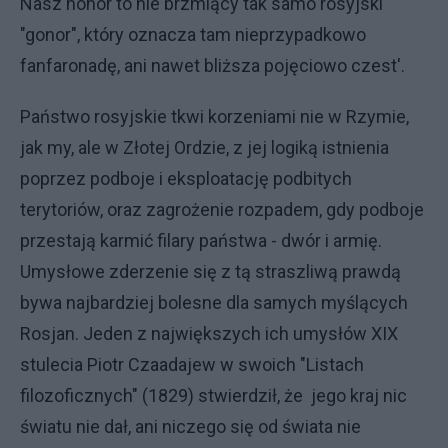
Nasz honor to nie brzmiący tak samo rosyjski
"gonor", który oznacza tam nieprzypadkowo
fanfaronadę, ani nawet bliższa pojęciowo czest'.
Państwo rosyjskie tkwi korzeniami nie w Rzymie,
jak my, ale w Złotej Ordzie, z jej logiką istnienia
poprzez podboje i eksploatację podbitych
terytoriów, oraz zagrożenie rozpadem, gdy podboje
przestają karmić filary państwa - dwór i armię.
Umysłowe zderzenie się z tą straszliwą prawdą
bywa najbardziej bolesne dla samych myślących
Rosjan. Jeden z największych ich umysłów XIX
stulecia Piotr Czaadajew w swoich "Listach
filozoficznych" (1829) stwierdził, że jego kraj nic
światu nie dał, ani niczego się od świata nie