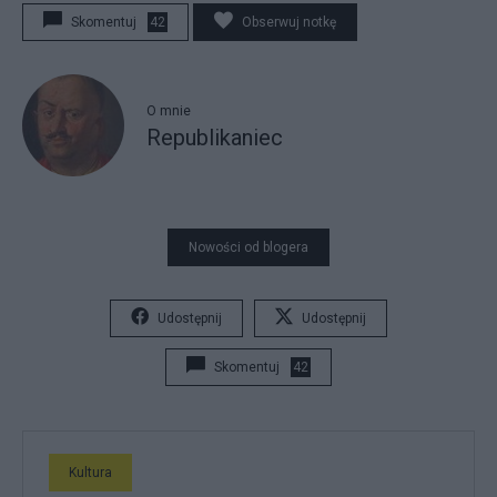
Skomentuj
42
Obserwuj notkę
O mnie
Republikaniec
Nowości od blogera
Udostępnij
Udostępnij
Skomentuj
42
Kultura