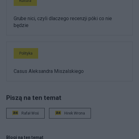
Kultura
Grube nici, czyli dlaczego recenzji póki co nie
będzie
Polityka
Casus Aleksandra Miszalskiego
Piszą na ten temat
Rafał Woś
Hirek Wrona
Blogi na ten temat