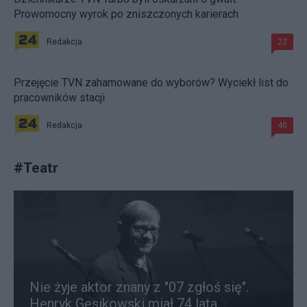
Prowomocny wyrok po zniszczonych karierach
Redakcja
22
Przejęcie TVN zahamowane do wyborów? Wyciekł list do
pracowników stacji
Redakcja
40
#
Teatr
Nie żyje aktor znany z "07 zgłoś się".
Henryk Gęsikowski miał 74 lata