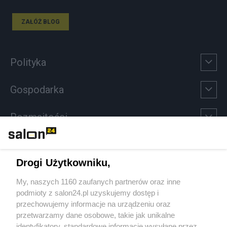
ZAŁÓŻ BLOG
Polityka
Gospodarka
Rozmaitości
Technologie
Drogi Użytkowniku,
Sport
My, naszych 1160 zaufanych partnerów oraz inne
podmioty z salon24.pl uzyskujemy dostęp i
Społeczeństwo
przechowujemy informacje na urządzeniu oraz
przetwarzamy dane osobowe, takie jak unikalne
Kultura
identyfikatory, standardowe informacje wysyłane przez