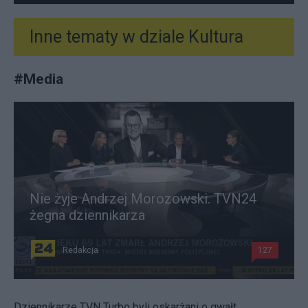
Inne tematy w dziale
Kultura
#
Media
Nie żyje Andrzej Morozowski. TVN24
żegna dziennikarza
Redakcja
127
Dziennikarze TVN Turbo byli oskarżani o gwałt.