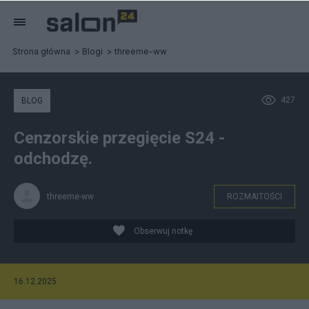
Strona główna
Blogi
threeme-ww
427
BLOG
Cenzorskie przegięcie S24 -
odchodzę.
threeme-ww
ROZMAITOŚCI
Obserwuj notkę
16.12.2025