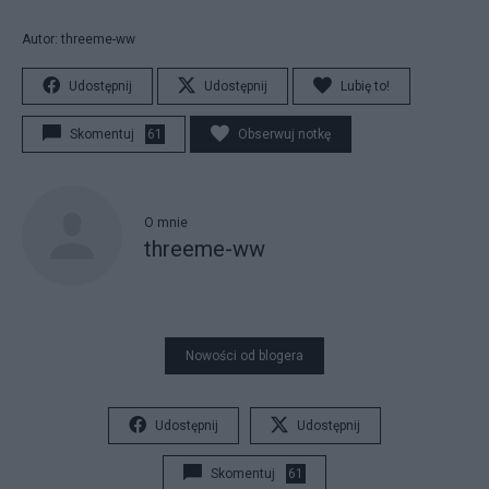
Autor: threeme-ww
Udostępnij
Udostępnij
Lubię to!
Skomentuj
61
Obserwuj notkę
O mnie
threeme-ww
Nowości od blogera
Udostępnij
Udostępnij
Skomentuj
61