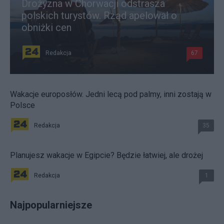
Drożyzna w Chorwacji odstrasza
polskich turystów. Rząd apelował o
obniżki cen
Redakcja
67
Wakacje europosłów. Jedni lecą pod palmy, inni zostają w
Polsce
Redakcja
35
Planujesz wakacje w Egipcie? Będzie łatwiej, ale drożej
Redakcja
1
Najpopularniejsze