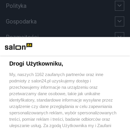
Polityka
Gospodarka
Rozmaitości
Technologie
Drogi Użytkowniku,
Sport
My, naszych 1162 zaufanych partnerów oraz inne
podmioty z salon24.pl uzyskujemy dostęp i
Społeczeństwo
przechowujemy informacje na urządzeniu oraz
przetwarzamy dane osobowe, takie jak unikalne
Kultura
identyfikatory, standardowe informacje wysyłane przez
urządzenie czy dane przeglądania w celu zapewniania
spersonalizowanych reklam, wybór spersonalizowanych
treści, pomiar reklam i treści, badanie odbiorców oraz
ulepszanie usług. Za zgodą Użytkownika my i Zaufani
X
Facebook
Instagram
Youtube