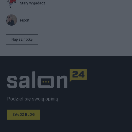
Stary Wyjadacz
report
Napisz notkę
Podziel się swoją opinią
ZAŁÓŻ BLOG