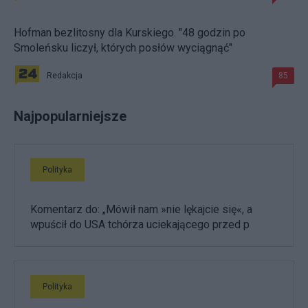
Hofman bezlitosny dla Kurskiego. "48 godzin po
Smoleńsku liczył, których posłów wyciągnąć"
Redakcja
85
Najpopularniejsze
Polityka
Komentarz do: „Mówił nam »nie lękajcie się«, a
wpuścił do USA tchórza uciekającego przed p
Polityka