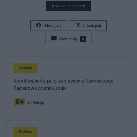
Nowości od blogera
Udostępnij
Udostępnij
Skomentuj
8
Polityka
Kreml wściekły po przemówieniu Nawrockiego.
Zacharowa dostała szału
Redakcja
Polityka