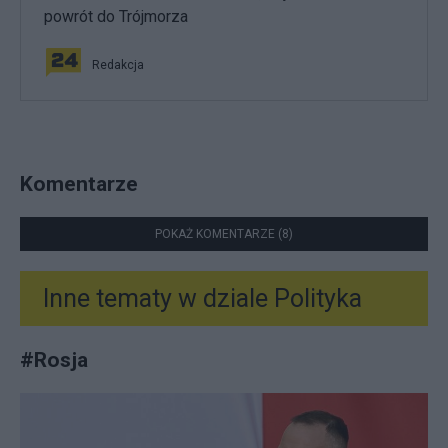
powrót do Trójmorza
Redakcja
Komentarze
POKAŻ KOMENTARZE (8)
Inne tematy w dziale
Polityka
#
Rosja