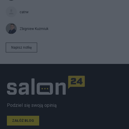
catrw
Zbigniew Kuźmiuk
Napisz notkę
Podziel się swoją opinią
ZAŁÓŻ BLOG