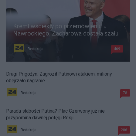
Kreml wściekły po przemówieniu
Nawrockiego. Zacharowa dostała szału
Redakcja
469
Drugi Prigożyn. Zagroził Putinowi atakiem, miliony
obejrzało nagranie
Redakcja
78
Parada słabości Putina? Plac Czerwony już nie
przypomina dawnej potęgi Rosji
Redakcja
206