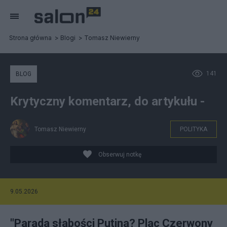
Strona główna
Blogi
Tomasz Niewierny
141
BLOG
Krytyczny komentarz, do artykułu -
Tomasz Niewierny
POLITYKA
Obserwuj notkę
9.05.2026
"Parada słabości Putina? Plac Czerwony