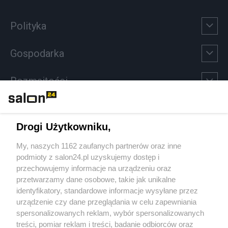
Polityka
Gospodarka
Rozmaitości
Technologie
Drogi Użytkowniku,
Sport
My, naszych 1162 zaufanych partnerów oraz inne
podmioty z salon24.pl uzyskujemy dostęp i
Społeczeństwo
przechowujemy informacje na urządzeniu oraz
przetwarzamy dane osobowe, takie jak unikalne
Kultura
identyfikatory, standardowe informacje wysyłane przez
urządzenie czy dane przeglądania w celu zapewniania
spersonalizowanych reklam, wybór spersonalizowanych
treści, pomiar reklam i treści, badanie odbiorców oraz