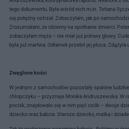
Andruszewska, koordynatorka raportu. Niektóre z ni
tego dokumentu. Była wśród nich m.in. Tetiana Sycz
się potężny ostrzał. Zobaczyłam, jak po samochodzie
Zrozumiałam, że idziemy na spotkanie śmierci. Pot
zobaczyłam męża – nie miał już połowy głowy. Cude
była już martwa. Odłamek przebił jej płuca. Zdążyła
Zwęglone kości
W jednym z samochodów pozostały spalone ludzkie k
chłopczyku – przyznaje Monika Andruszewska. W ra
pocisk, znajdowało się w nim pięć osób – dwoje dzi
dziecko oraz babcia. Starsze dziecko, matka i dziadek
Tak to wydarzenie wspomina babcia: „Byliśmy w śr