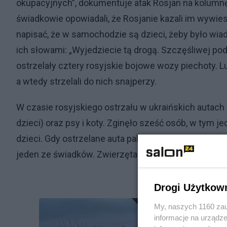
okupacyjnych”, dokumentuje atak Rosjan na kolumn
świadkowie opowiadali, że Rosjanie kazali im wywiesi
napisać, że w samochodzie są dzieci, żeby było wiado
ich słowami: „Wyjedziecie tą drogą. Szczęśliwej pod
ostrzelały cztery rosyjskie bojowe wozy piechoty.
a wtedy strzelali do nich snajperzy.
W czasie rosyjskiego ostrzału w ukraińskich autach
dzieci) oraz psy i koty. Zginęło sześć osób, w tym
dzieci. Gdy ostrzelane auta paliły się, „wszystko w
jeden ze świadków. Zwierzęta spłonęły lub zostały za
Drogi Użytkow
My, naszych 1160 zau
informacje na urządze