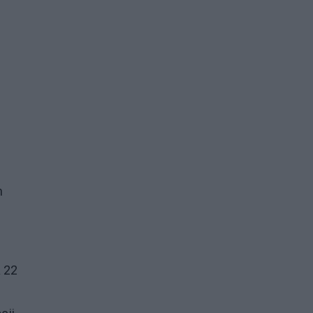
h
 22