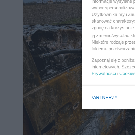
informacje wysyłane 
wybór spersonalizowan
Użytkownika my i Zau
skanować charakterys
zgodę na korzystanie 
ją zmienić/wycofać kl
Niektóre rodzaje prz
takiemu przetwarzaniu
Zapoznaj się z poniż
internetowych. Szcze
Prywatności
i
Cookie
PARTNERZY