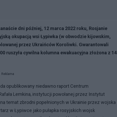
kanaście dni później, 12 marca 2022 roku, Rosjanie
jską okupacją wsi Łypiwka (w obwodzie kijowskim,
rolowanej przez Ukraińców Koroliwki. Gwarantowali
00 ruszyła cywilna kolumna ewakuacyjna złożona z 14
Reklama
iada opublikowany niedawno raport Centrum
afała Lemkina, instytucji powołanej przez Instytut
j na temat zbrodni popełnionych w Ukrainie przez wojska
orytarz w Łypiwce jako pułapka rosyjskich wojsk