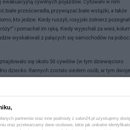
ę ewakuacyjną cywilnych pojazdów. Cytowani w nim
ć białe prześcieradła, przywiązać białe wstążki, a także
mo, kto jedzie. Kiedy ruszyli, rosyjski żołnierz pożegnał
róży!” i pomachał im ręką. Kiedy wyjechali za wieś, kolu
 Ludzie wyskakiwali z palących się samochodów na poboc
 znajdowało się około 50 cywilów (w tym dziewięcioro
 jedno dziecko. Rannych zostało siedem osób, w tym dwoj
 samochodach piszczało, miauczało, szczekało” – zeznał
strzelone z bliskiej odległości na drodze.
niku,
fanych partnerów oraz inne podmioty z salon24.pl uzyskujemy dost
niu oraz przetwarzamy dane osobowe, takie jak unikalne identyfikat