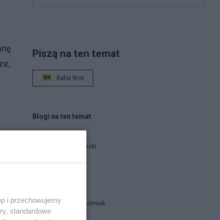
mnę
Piszą na ten temat
ze,
Rafał Woś
Blogi na ten temat
e
Jan Filip Libicki
catrw
ęp i przechowujemy
Zbigniew Kuźmiuk
ory, standardowe