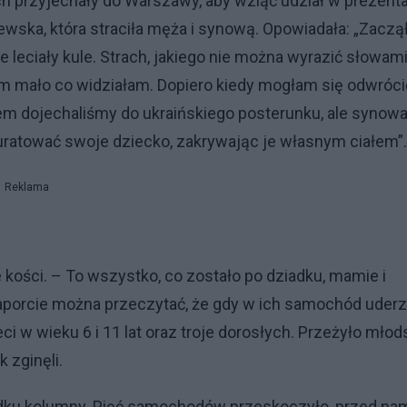
ch przyjechały do Warszawy, aby wziąć udział w prezenta
ewska, która straciła męża i synową. Opowiadała: „Zaczą
 leciały kule. Strach, jakiego nie można wyrazić słowami
em mało co widziałam. Dopiero kiedy mogłam się odwróci
m dojechaliśmy do ukraińskiego posterunku, ale synow
 uratować swoje dziecko, zakrywając je własnym ciałem”.
Reklama
ości. – To wszystko, co zostało po dziadku, mamie i
porcie można przeczytać, że gdy w ich samochód uderz
eci w wieku 6 i 11 lat oraz troje dorosłych. Przeżyło mło
 zginęli.
odku kolumny. Pięć samochodów przeskoczyło, przed na