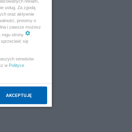
alizowanych reklam,
ie usług. Za zgodą
Napisz notkę
ych oraz aktywnie
watność, prosimy o
wolna i zawsze możesz
m rogu strony
.
sprzeciwić się
 naszych serwisów
esz w
Polityce
AKCEPTUJĘ