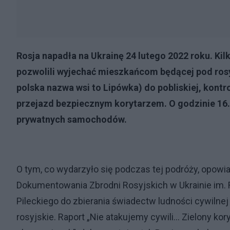
Rosja napadła na Ukrainę 24 lutego 2022 roku. Kil
pozwolili wyjechać mieszkańcom będącej pod rosy
polska nazwa wsi to Lipówka) do pobliskiej, kont
przejazd bezpiecznym korytarzem. O godzinie 16.
prywatnych samochodów.
O tym, co wydarzyło się podczas tej podróży, opow
Dokumentowania Zbrodni Rosyjskich w Ukrainie im. R
Pileckiego do zbierania świadectw ludności cywilne
rosyjskie. Raport „Nie atakujemy cywili... Zielony k