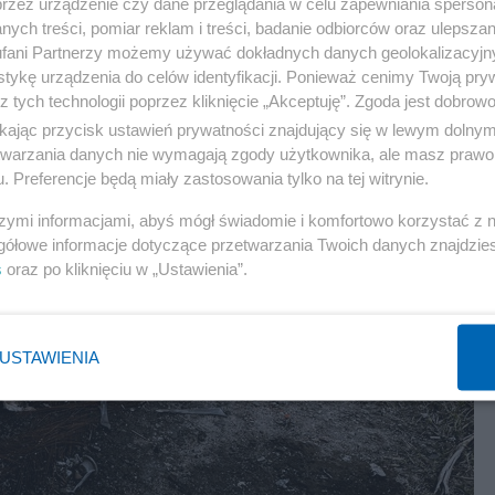
przez urządzenie czy dane przeglądania w celu zapewniania sperson
ych treści, pomiar reklam i treści, badanie odbiorców oraz ulepszan
fani Partnerzy możemy używać dokładnych danych geolokalizacyjn
tykę urządzenia do celów identyfikacji. Ponieważ cenimy Twoją pry
z tych technologii poprzez kliknięcie „Akceptuję”. Zgoda jest dobro
ikając przycisk ustawień prywatności znajdujący się w lewym dolny
etwarzania danych nie wymagają zgody użytkownika, ale masz prawo 
. Preferencje będą miały zastosowania tylko na tej witrynie.
szymi informacjami, abyś mógł świadomie i komfortowo korzystać z
gółowe informacje dotyczące przetwarzania Twoich danych znajdzi
s
oraz po kliknięciu w „Ustawienia”.
USTAWIENIA