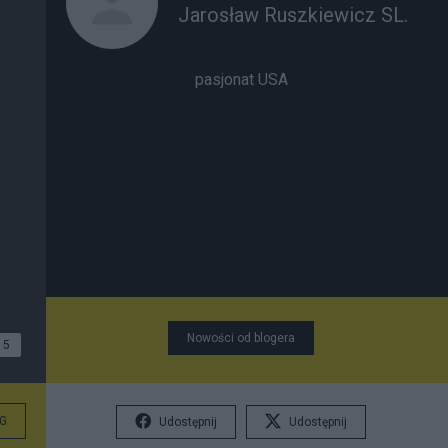
Jarosław Ruszkiewicz SL.
pasjonat USA
Nowości od blogera
5
G
Udostępnij
Udostępnij