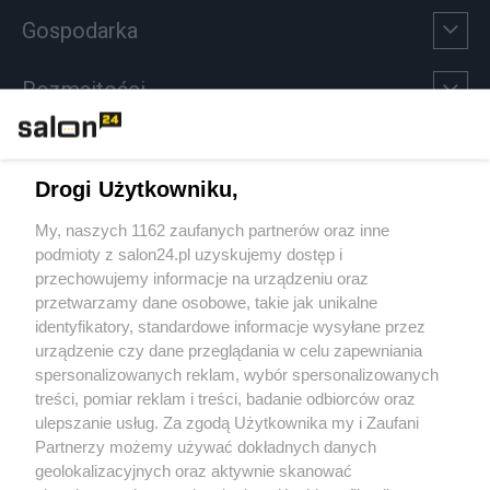
Gospodarka
Rozmaitości
Technologie
Drogi Użytkowniku,
Sport
My, naszych 1162 zaufanych partnerów oraz inne
podmioty z salon24.pl uzyskujemy dostęp i
Społeczeństwo
przechowujemy informacje na urządzeniu oraz
przetwarzamy dane osobowe, takie jak unikalne
Kultura
identyfikatory, standardowe informacje wysyłane przez
urządzenie czy dane przeglądania w celu zapewniania
spersonalizowanych reklam, wybór spersonalizowanych
treści, pomiar reklam i treści, badanie odbiorców oraz
ulepszanie usług. Za zgodą Użytkownika my i Zaufani
X
Facebook
Instagram
Youtube
Partnerzy możemy używać dokładnych danych
geolokalizacyjnych oraz aktywnie skanować