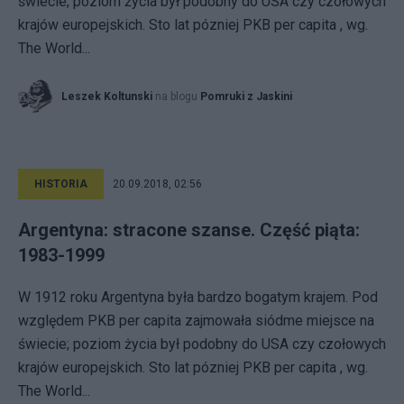
świecie; poziom życia był podobny do USA czy czołowych
krajów europejskich. Sto lat pózniej PKB per capita , wg.
The World...
Leszek Koltunski
na blogu
Pomruki z Jaskini
HISTORIA
20.09.2018, 02:56
Argentyna: stracone szanse. Część piąta:
1983-1999
W 1912 roku Argentyna była bardzo bogatym krajem. Pod
względem PKB per capita zajmowała siódme miejsce na
świecie; poziom życia był podobny do USA czy czołowych
krajów europejskich. Sto lat pózniej PKB per capita , wg.
The World...