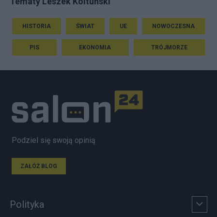
Tematy Leszek Koltunski
HISTORIA
ŚWIAT
UE
NOWOCZESNA
PIS
EKONOMIA
TRÓJMORZE
Podziel się swoją opinią
ZAŁÓŻ BLOG
Polityka