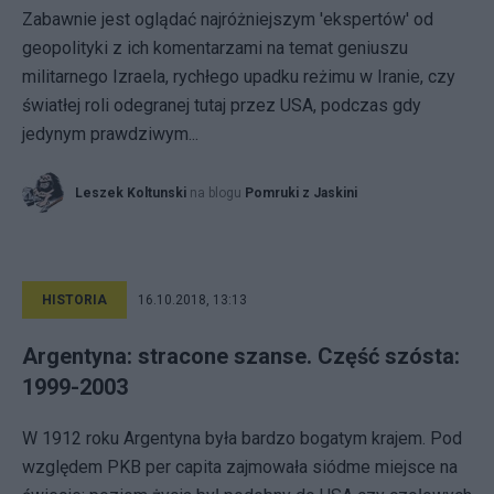
Zabawnie jest oglądać najróżniejszym 'ekspertów' od
geopolityki z ich komentarzami na temat geniuszu
militarnego Izraela, rychłego upadku reżimu w Iranie, czy
światłej roli odegranej tutaj przez USA, podczas gdy
jedynym prawdziwym...
Leszek Koltunski
na blogu
Pomruki z Jaskini
HISTORIA
16.10.2018, 13:13
Argentyna: stracone szanse. Część szósta:
1999-2003
W 1912 roku Argentyna była bardzo bogatym krajem. Pod
względem PKB per capita zajmowała siódme miejsce na