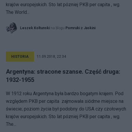
krajów europejskich. Sto lat pózniej PKB per capita , wg.
The World...
Leszek Koltunski
na blogu
Pomruki z Jaskini
HISTORIA
11.09.2018, 22:34
Argentyna: stracone szanse. Część druga:
1932-1955
W 1912 roku Argentyna była bardzo bogatym krajem. Pod
względem PKB per capita zajmowała siódme miejsce na
świecie; poziom życia był podobny do USA czy czołowych
krajów europejskich. Sto lat pózniej PKB per capita , wg.
The...