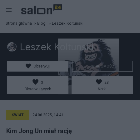
Strona główna
Blogi
Leszek Koltunski
Leszek Koltunski
Obserwuj
WIADOMOŚĆ
3
28
Obserwujących
Notki
ŚWIAT
24.06.2025, 14:41
Kim Jong Un miał rację