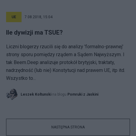
UE
7.08.2018, 15:04
Ile dywizji ma TSUE?
Liczni blogerzy rzucili się do analizy 'formalno-prawnej'
strony sporu pomiędzy rządem a Sądem Najwyższym. I
tak Beem.Deep analizuje protokół brytyjski, traktaty,
nadrzędność (lub nie) Konstytucji nad prawem UE, itp itd.
Wszystko to...
Leszek Koltunski
na blogu
Pomruki z Jaskini
NASTĘPNA STRONA