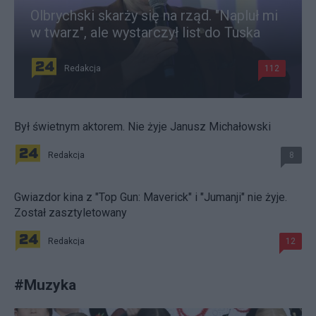
Olbrychski skarży się na rząd. "Napluł mi
w twarz", ale wystarczył list do Tuska
Redakcja
112
Był świetnym aktorem. Nie żyje Janusz Michałowski
Redakcja
8
Gwiazdor kina z "Top Gun: Maverick" i "Jumanji" nie żyje.
Został zasztyletowany
Redakcja
12
#
Muzyka