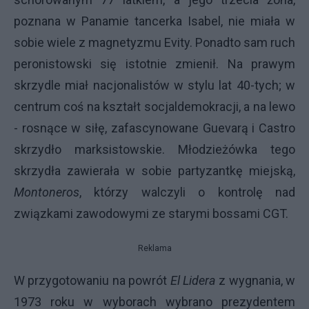
poznana w Panamie tancerka Isabel, nie miała w
sobie wiele z magnetyzmu Evity. Ponadto sam ruch
peronistowski się istotnie zmienił. Na prawym
skrzydle miał nacjonalistów w stylu lat 40-tych; w
centrum coś na kształt socjaldemokracji, a na lewo
- rosnące w siłę, zafascynowane Guevarą i Castro
skrzydło marksistowskie. Młodzieżówka tego
skrzydła zawierała w sobie partyzantkę miejską,
Montoneros
, którzy walczyli o kontrolę nad
związkami zawodowymi ze starymi bossami CGT.
Reklama
W przygotowaniu na powrót
El Lidera
z wygnania, w
1973 roku w wyborach wybrano prezydentem