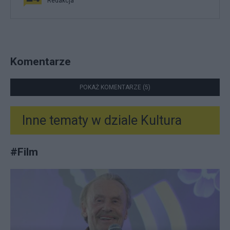
Redakcja
Komentarze
POKAŻ KOMENTARZE (5)
Inne tematy w dziale
Kultura
#
Film