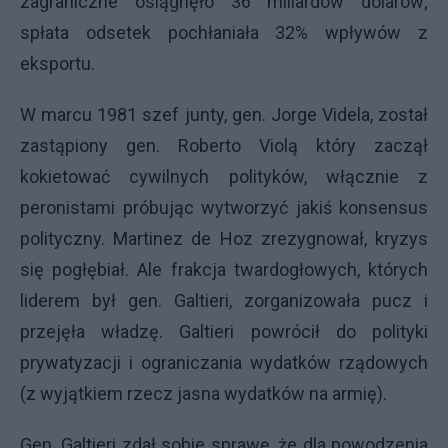
zagraniczne osiągnęło 36 miliardów dolarów;
spłata odsetek pochłaniała 32% wpływów z
eksportu.
W marcu 1981 szef junty, gen. Jorge Videla, został
zastąpiony gen. Roberto Violą który zaczął
kokietować cywilnych polityków, włącznie z
peronistami próbując wytworzyć jakiś konsensus
polityczny. Martinez de Hoz zrezygnował, kryzys
się pogłębiał. Ale frakcja twardogłowych, których
liderem był gen. Galtieri, zorganizowała pucz i
przejęła władzę. Galtieri powrócił do polityki
prywatyzacji i ograniczania wydatków rządowych
(z wyjątkiem rzecz jasna wydatków na armię).
Gen. Galtieri zdał sobie sprawę, że dla powodzenia