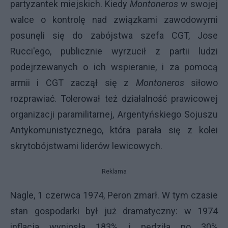
partyzantek miejskich. Kiedy
Montoneros
w swojej
walce o kontrolę nad związkami zawodowymi
posunęli się do zabójstwa szefa CGT, Jose
Rucci'ego, publicznie wyrzucił z partii ludzi
podejrzewanych o ich wspieranie, i za pomocą
armii i CGT zaczął się z
Montoneros
siłowo
rozprawiać. Tolerował też działalność prawicowej
organizacji paramilitarnej, Argentyńskiego Sojuszu
Antykomunistycznego, która parała się z kolei
skrytobójstwami liderów lewicowych.
Reklama
Nagle, 1 czerwca 1974, Peron zmarł. W tym czasie
stan gospodarki był już dramatyczny: w 1974
inflacja wyniosła 183%, i pędziła po 30%