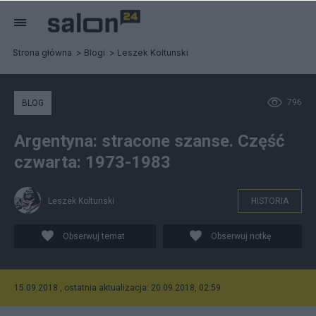
Strona główna
Blogi
Leszek Koltunski
796
BLOG
Argentyna: stracone szanse. Część
czwarta: 1973-1983
Leszek Koltunski
HISTORIA
Obserwuj temat
Obserwuj notkę
15.09.2018 , ostatnia aktualizacja: 20.09.2018, 02:59