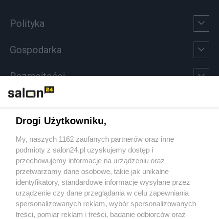
Polityka
Gospodarka
Rozmaitości
Technologie
Drogi Użytkowniku,
Sport
My, naszych 1162 zaufanych partnerów oraz inne
podmioty z salon24.pl uzyskujemy dostęp i
Społeczeństwo
przechowujemy informacje na urządzeniu oraz
przetwarzamy dane osobowe, takie jak unikalne
Kultura
identyfikatory, standardowe informacje wysyłane przez
urządzenie czy dane przeglądania w celu zapewniania
spersonalizowanych reklam, wybór spersonalizowanych
treści, pomiar reklam i treści, badanie odbiorców oraz