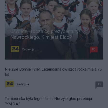
Uświetnił rocznicę prezydentury
Nawrockiego. Kim jest Eldo?
Redakcja
85
Nie żyje Bonnie Tyler. Legendarna gwiazda rocka miała 75
lat
Redakcja
15
Ta piosenka była legendarna. Nie żyje głos przeboju
"Y.M.C.A."