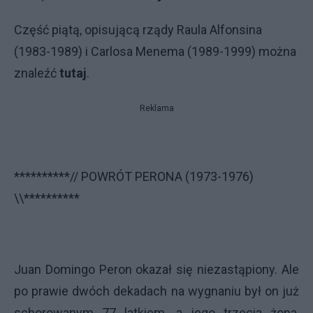
Część piątą, opisującą rządy Raula Alfonsina
(1983-1989) i Carlosa Menema (1989-1999) można
znaleźć
tutaj
.
Reklama
**********// POWRÓT PERONA (1973-1976)
\\**********
Juan Domingo Peron okazał się niezastąpiony. Ale
po prawie dwóch dekadach na wygnaniu był on już
schorowanym 77 latkiem, a jego trzecia żona,