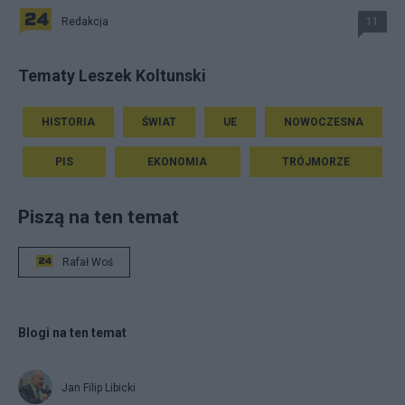
Redakcja
11
Tematy Leszek Koltunski
HISTORIA
ŚWIAT
UE
NOWOCZESNA
PIS
EKONOMIA
TRÓJMORZE
Piszą na ten temat
Rafał Woś
Blogi na ten temat
Jan Filip Libicki