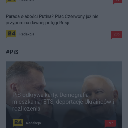
Parada słabości Putina? Plac Czerwony już nie
przypomina dawnej potęgi Rosji
Redakcja
206
#
PiS
PiS odkrywa karty. Demografia,
mieszkania, ETS, deportacje Ukraińców i
rozliczenia
Redakcja
197