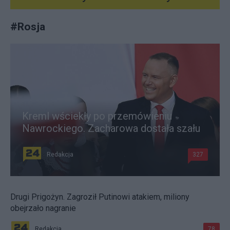
#
Rosja
Kreml wściekły po przemówieniu
Nawrockiego. Zacharowa dostała szału
Redakcja
327
Drugi Prigożyn. Zagroził Putinowi atakiem, miliony
obejrzało nagranie
Redakcja
78