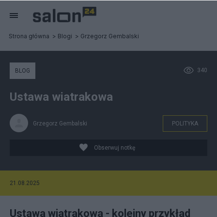
Strona główna
Blogi
Grzegorz Gembalski
340
BLOG
Ustawa wiatrakowa
Grzegorz Gembalski
POLITYKA
Obserwuj notkę
21.08.2025
Ustawa wiatrakowa - kolejny przykład