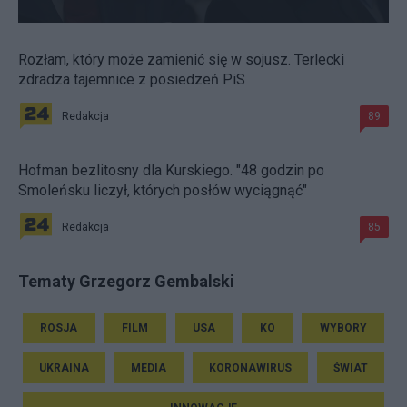
Rozłam, który może zamienić się w sojusz. Terlecki
zdradza tajemnice z posiedzeń PiS
Redakcja
89
Hofman bezlitosny dla Kurskiego. "48 godzin po
Smoleńsku liczył, których posłów wyciągnąć"
Redakcja
85
Tematy Grzegorz Gembalski
ROSJA
FILM
USA
KO
WYBORY
UKRAINA
MEDIA
KORONAWIRUS
ŚWIAT