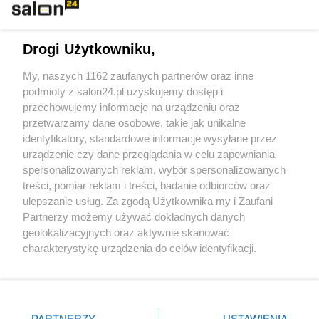
Technologie
Drogi Użytkowniku,
Sport
My, naszych 1162 zaufanych partnerów oraz inne
podmioty z salon24.pl uzyskujemy dostęp i
Społeczeństwo
przechowujemy informacje na urządzeniu oraz
przetwarzamy dane osobowe, takie jak unikalne
Kultura
identyfikatory, standardowe informacje wysyłane przez
urządzenie czy dane przeglądania w celu zapewniania
spersonalizowanych reklam, wybór spersonalizowanych
treści, pomiar reklam i treści, badanie odbiorców oraz
ulepszanie usług. Za zgodą Użytkownika my i Zaufani
X
Facebook
Instagram
Youtube
Partnerzy możemy używać dokładnych danych
geolokalizacyjnych oraz aktywnie skanować
charakterystykę urządzenia do celów identyfikacji.
Web Content Media sp. z o. o. © 2022
Ponieważ cenimy Twoją prywatność, prosimy o zgodę na
korzystanie z tych technologii poprzez kliknięcie
„Akceptuję”. Zgoda jest dobrowolna i zawsze możesz ją
Pomoc
O nas
Praca
Reklama
Kontakt
zmienić/wycofać klikając przycisk ustawień prywatności
PARTNERZY
USTAWIENIA