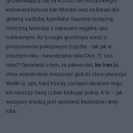
(przekładający się na wzrost cen wszystkiego)
kierowana była na Iran-Mordor oraz na Barad-dûr:
główną siedzibę Ajatollaha-Saurona i potężną,
mroczną twierdzę z zapasami wąglika, ups,
nuklearnymi. Aż tu nagle gruchnęła wieść o
porozumieniu pokojowym (czyżby - tak jak w
zeszłym roku - niewidzialna ręka Chin..?). I co
robić? Opowieść o tym, że paliwa niet,
bo Iran
[a)
chce wielokrotnie zniszczyć glob b) chce utworzyć
Wielki Iz, ups, Iran] trza by zastąpić obrazem tego,
kto niszczy Gazę i Liban blokując pokój. A to – jak
wszyscy wiedzą jest opowieść bezbożna i anty-
icka.