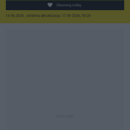
Obserwuj notkę
16.06.2026 , ostatnia aktualizacja: 17.06.2026, 00:26