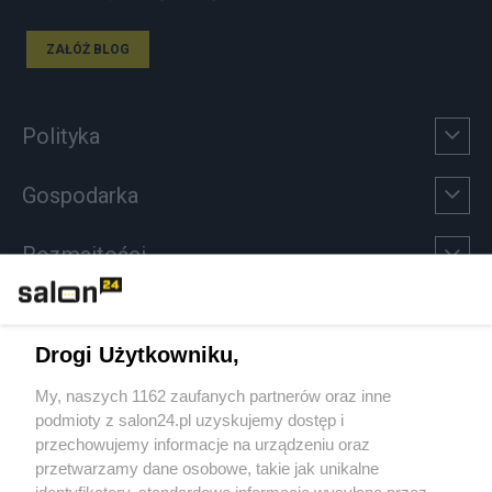
ZAŁÓŻ BLOG
Polityka
Gospodarka
Rozmaitości
Technologie
Drogi Użytkowniku,
Sport
My, naszych 1162 zaufanych partnerów oraz inne
podmioty z salon24.pl uzyskujemy dostęp i
Społeczeństwo
przechowujemy informacje na urządzeniu oraz
przetwarzamy dane osobowe, takie jak unikalne
identyfikatory, standardowe informacje wysyłane przez