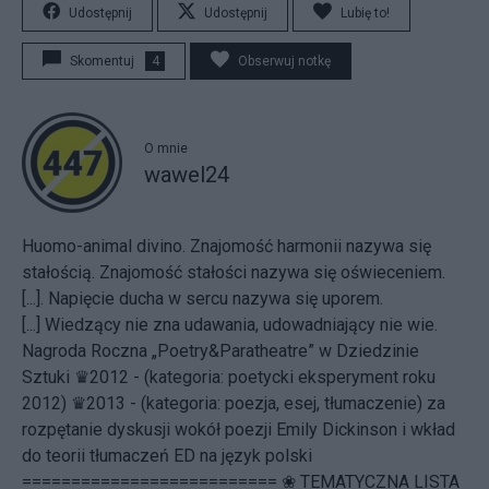
Udostępnij
Udostępnij
Lubię to!
Skomentuj
4
Obserwuj notkę
O mnie
wawel24
Huomo-animal divino. Znajomość harmonii nazywa się
stałością. Znajomość stałości nazywa się oświeceniem.
[...]. Napięcie ducha w sercu nazywa się uporem.
[...] Wiedzący nie zna udawania, udowadniający nie wie.
Nagroda Roczna „Poetry&Paratheatre” w Dziedzinie
Sztuki ♛2012 - (kategoria: poetycki eksperyment roku
2012) ♛2013 - (kategoria: poezja, esej, tłumaczenie) za
rozpętanie dyskusji wokół poezji Emily Dickinson i wkład
do teorii tłumaczeń ED na język polski
========================== ❀ TEMATYCZNA LISTA