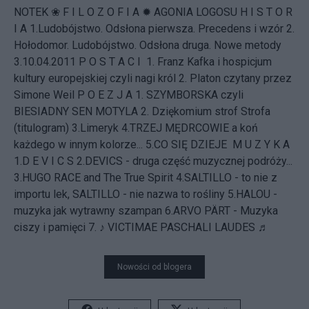
NOTEK ❀ F I L O Z O F I A ✹ AGONIA LOGOSU H I S T O R
I A 1.Ludobójstwo. Odsłona pierwsza. Precedens i wzór 2.
Hołodomor. Ludobójstwo. Odsłona druga. Nowe metody
3.10.04.2011 P O S T A C I 1.
Franz Kafka i hospicjum
kultury europejskiej czyli nagi król
2.
Platon czytany przez
Simone Weil
P O E Z J A 1.
SZYMBORSKA czyli
BIESIADNY SEN MOTYLA
2. Dziękomium strof Strofa
(titulogram) 3.Limeryk 4.TRZEJ MĘDRCOWIE a koń
każdego w innym kolorze... 5.CO SIĘ DZIEJE M U Z Y K A
1.D E V I C S 2.DEVICS - druga część muzycznej podróży...
3.HUGO RACE and The True Spirit 4.SALTILLO - to nie z
importu lek, SALTILLO - nie nazwa to rośliny 5.HALOU -
muzyka jak wytrawny szampan 6.ARVO PÄRT - Muzyka
ciszy i pamięci 7. ♪ VICTIMAE PASCHALI LAUDES ♬
Nowości od blogera