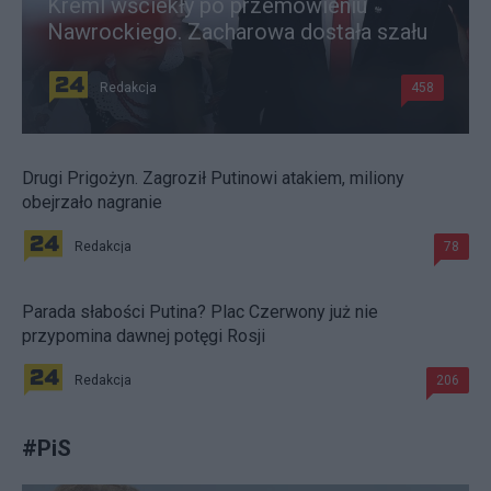
Kreml wściekły po przemówieniu
Nawrockiego. Zacharowa dostała szału
Redakcja
458
Drugi Prigożyn. Zagroził Putinowi atakiem, miliony
obejrzało nagranie
Redakcja
78
Parada słabości Putina? Plac Czerwony już nie
przypomina dawnej potęgi Rosji
Redakcja
206
#
PiS