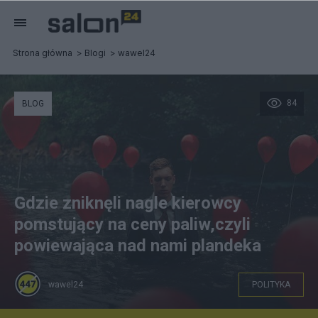
Strona główna
Blogi
wawel24
84
BLOG
Gdzie zniknęli nagle kierowcy
pomstujący na ceny paliw,czyli
powiewająca nad nami plandeka
wawel24
POLITYKA