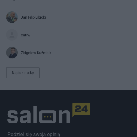
Jan Filip Libicki
catrw
Zbigniew Kuźmiuk
Napisz notkę
Podziel się swoją opinią