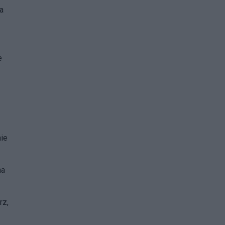
a
e
nie
na
rz,