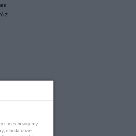
ani
yć z
 na
mi
ęp i przechowujemy
ory, standardowe