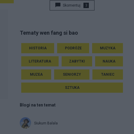
Skomentuj
3
Tematy wen fang si bao
HISTORIA
PODRÓŻE
MUZYKA
LITERATURA
ZABYTKI
NAUKA
MUZEA
SENIORZY
TANIEC
SZTUKA
Blogi na ten temat
Siukum Balala