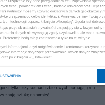
przez urządzenie czy dane przeglądania w celu zapewniania sperson
ych treści, pomiar reklam i treści, badanie odbiorców oraz ulepszan
fani Partnerzy możemy używać dokładnych danych geolokalizacyjn
Reklama
tykę urządzenia do celów identyfikacji. Ponieważ cenimy Twoją pry
z tych technologii poprzez kliknięcie „Akceptuję”. Zgoda jest dobro
rem cieni
:
ikając przycisk ustawień prywatności znajdujący się w lewym dolny
etwarzania danych nie wymagają zgody użytkownika, ale masz prawo 
nego Chińczyka siedzącego przy lampie naftowej. W obu
. Preferencje będą miały zastosowania tylko na tej witrynie.
a drutami z poruszającą się w danej chwili postacią. ..
szymi informacjami, abyś mógł świadomie i komfortowo korzystać z
 do przedniej spinki kołnierzyka) i do obu rąk figurki....
gółowe informacje dotyczące przetwarzania Twoich danych znajdzi
szystkie te postacie do pełnego temperamentu życia
s
oraz po kliknięciu w „Ustawienia”.
tów, to znów jedną lub obiema laseczkami....
Reklama
USTAWIENIA
 do manipulowania drutami, mówi on za wszystkich członkó
igurki; tylko przy scenach zbiorowych pomagają mu
zy znają sztukę na pamięć....