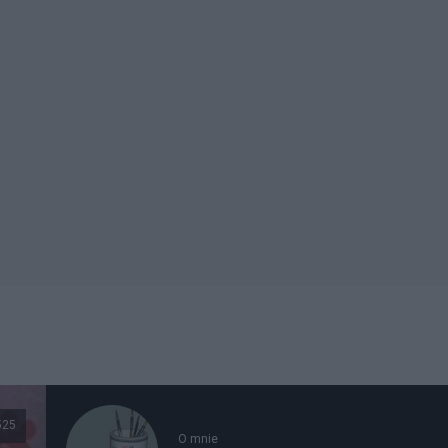
525
O mnie