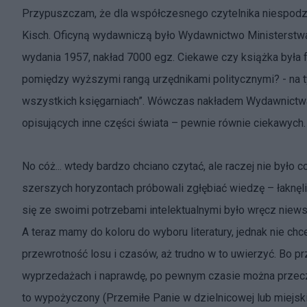
Przypuszczam, że dla współczesnego czytelnika niespodz
Kisch. Oficyną wydawniczą było Wydawnictwo Ministerstwa
wydania 1957, nakład 7000 egz. Ciekawe czy książka była f
pomiędzy wyższymi rangą urzędnikami politycznymi? - na 
wszystkich księgarniach”. Wówczas nakładem Wydawnictwa
opisujących inne części świata – pewnie równie ciekawych.
No cóż... wtedy bardzo chciano czytać, ale raczej nie było c
szerszych horyzontach próbowali zgłębiać wiedzę – łaknęli 
się ze swoimi potrzebami intelektualnymi było wręcz niew
A teraz mamy do koloru do wyboru literatury, jednak nie ch
przewrotność losu i czasów, aż trudno w to uwierzyć. Bo pr
wyprzedażach i naprawdę, po pewnym czasie można przeczyt
to wypożyczony (Przemiłe Panie w dzielnicowej lub miejsk