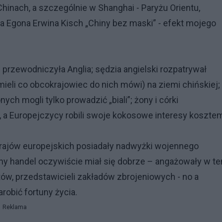
inach, a szczególnie w Shanghai - Paryżu Orientu,
 Egona Erwina Kisch „Chiny bez maski” - efekt mojego
rzewodniczyła Anglia; sędzia angielski rozpatrywał
ieli co obcokrajowiec do nich mówi) na ziemi chińskiej;
ych mogli tylko prowadzić „biali”; żony i córki
 a Europejczycy robili swoje kokosowe interesy koszte
 krajów europejskich posiadały nadwyżki wojennego
lny handel oczywiście miał się dobrze – angażowały w te
ów, przedstawicieli zakładów zbrojeniowych - no a
robić fortuny życia.
Reklama