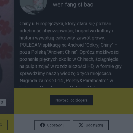
wen fang si bao
Chiny u Europejczyka, który stara się poznać
odrębność obyczajowości, bogactwo kultury i
historii wywołują całkowity zawrót głowy.
POLECAM aplikację na Android "Odkryj Chiny" –
poza Polską "Ancient China". Oprócz możliwości
poznania pięknych okolic w Chinach, ściągnięcia
na pulpit zdjęć w rozdzielczości HD, w formie gry
sprawdzimy naszą wiedzę o tych miejscach.
Nagroda za rok 2014 „Poetry&Paratheatre” w
kategorii: Popularyzacja Sztuki - Motywy
przyrodnicze w poezji chińskiej
Nowości od blogera
3
G
Udostępnij
Udostępnij