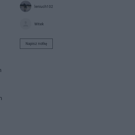
leniuch102
Witek
Napisz notkę
m
n