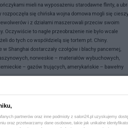
pończykami mieli na wyposażeniu starodawne flinty, a ubr
gdy rozpoczęła się chińska wojna domowa mogli się ciesz
ewolwerów i z działami maszerowali przeciw swoim
ony. Oczywiście to nagłe przeobrażenie nie było wcale
eli do tych co współdzielą się tortem pt. Chiny.
e w Shanghai dostarczały czołgów i blachy pancernej,
 maszynowych, norweskie – materiałów wybuchowych,
 niemieckie – gazów trujących, amerykańskie – bawełny
ista. Parowiec wypływał z Europy mając wpłynąć do portu
wiadomieni przez przewoźnika (oczywiście za sowitym
ierali całość dla siebie. Z kolei to co dopłynęło do zie
niku,
bardzo szybko niknęło razem z żołnierzami, którzy
fanych partnerów oraz inne podmioty z salon24.pl uzyskujemy dost
ierać tych co wolą kapitalizm, no i grabią co się da dla
niu oraz przetwarzamy dane osobowe, takie jak unikalne identyfikat