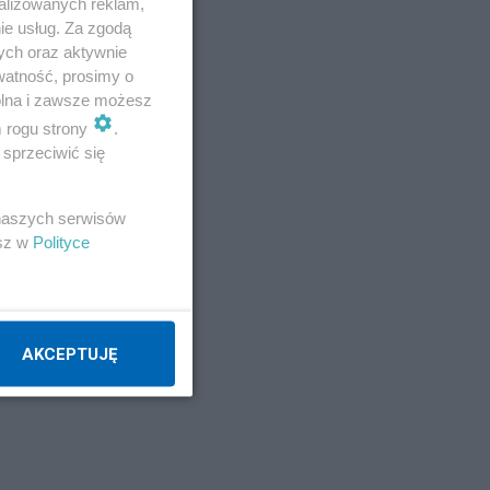
alizowanych reklam,
ie usług. Za zgodą
ych oraz aktywnie
watność, prosimy o
wolna i zawsze możesz
m rogu strony
.
sprzeciwić się
.
 naszych serwisów
esz w
Polityce
AKCEPTUJĘ
w