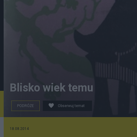
Blisko wiek temu
PODRÓŻE
Obserwuj temat
„Chiny bez maski” Egona Erwina Kisch
18.08.2014