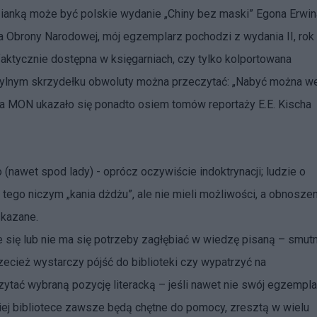
ianką może być polskie wydanie „Chiny bez maski” Egona Erwin
 Obrony Narodowej, mój egzemplarz pochodzi z wydania II, rok
aktycznie dostępna w księgarniach, czy tylko kolportowana
tylnym skrzydełku obwoluty można przeczytać: „Nabyć można w
 MON ukazało się ponadto osiem tomów reportaży E.E. Kischa
o (nawet spod lady) - oprócz oczywiście indoktrynacji; ludzie o
tego niczym „kania dżdżu”, ale nie mieli możliwości, a obnosze
skazane.
ce się lub nie ma się potrzeby zagłębiać w wiedzę pisaną – smut
zecież wystarczy pójść do biblioteki czy wypatrzyć na
ać wybraną pozycję literacką – jeśli nawet nie swój egzempla
iej bibliotece zawsze będą chętne do pomocy, zresztą w wielu