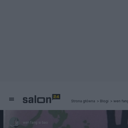
Strona główna
Blogi
wen fang
wen fang si bao