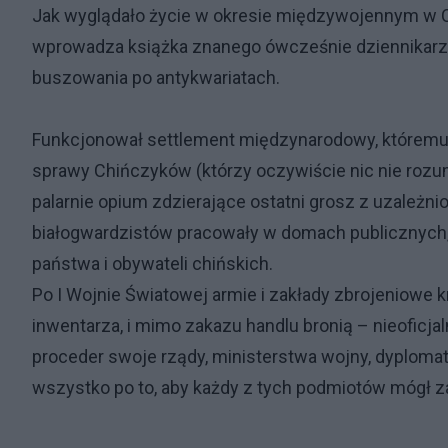
Jak wyglądało życie w okresie międzywojennym w Ch
wprowadza książka znanego ówcześnie dziennikarza
buszowania po antykwariatach.
Funkcjonował settlement międzynarodowy, któremu p
sprawy Chińczyków (którzy oczywiście nic nie rozum
palarnie opium zdzierające ostatni grosz z uzależnion
białogwardzistów pracowały w domach publicznych,
państwa i obywateli chińskich.
Po I Wojnie Światowej armie i zakłady zbrojeniowe
inwentarza, i mimo zakazu handlu bronią – nieoficja
proceder swoje rządy, ministerstwa wojny, dyplomat
wszystko po to, aby każdy z tych podmiotów mógł za