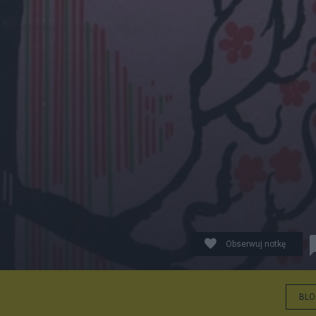
Obserwuj notkę
BLO