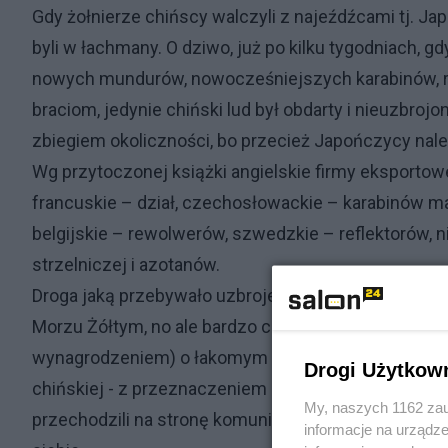
Gdy żołnierze chińscy walczyli z najeźdźcami tj. Ja
byli w łachmany. O dziwo, już po kilku tygodniach, 
nowych mundurów, nowocześniejszych karabinów, r
braciom, jedynie chiński lud był obdarty i nieuzbroj
zbiegiem okoliczności, bo przecież Japończycy należ
Wg przytoczonej książki angielskie firmy eksportow
francuskie – dział, czechosłowackie – karabinów
belgijskie – rewolwerów, szwedzkie – reflektorów,
strzelniczej i azotanów.
Droga jaką przebywało uzbrojenie była kręta i wybo
Morzu Żółtym, no ale bardzo często Japończycy za
wynagrodzeniem) o łakomym transporcie napadali i zab
Drogi Użytkow
chińskiej - z przeznaczeniem dla wojsk rządowych, 
My, naszych 1162 zau
przechodzili na stronę komunistów, no bo nie będą pop
informacje na urządze