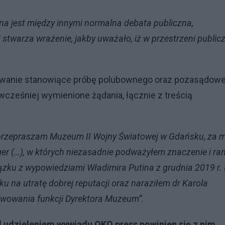
na jest między innymi normalna debata publiczna,
warza wrażenie, jakby uważało, iż w przestrzeni publicz
zwanie stanowiące próbę polubownego oraz pozasądow
wcześniej wymienione żądania, łącznie z treścią
a przepraszam Muzeum II Wojny Światowej w Gdańsku, za 
ger (…), w których niezasadnie podważyłem znaczenie i ra
ku z wypowiedziami Władimira Putina z grudnia 2019 r. 
na utratę dobrej reputacji oraz naraziłem dr Karola
awowania funkcji Dyrektora Muzeum”
.
d udzieleniem wywiadu OKO.press powinien się z nim