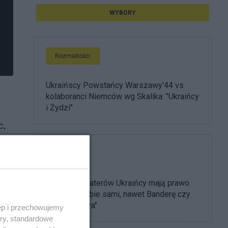
WYBORY
Rozmaitości
Ukraińscy Powstańcy Warszawy'44 vs
kolaboranci Niemców wg Skalika: "Ukraińcy
i Żydzi"
c,
Polityka
"
"Swoich bohaterów Ukraińcy mają prawo
wybierać sobie sami, nawet Banderę czy
Szuchewycza"
ęp i przechowujemy
ej
ory, standardowe