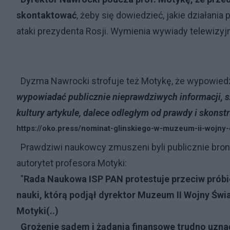
skontaktować
, żeby się dowiedzieć, jakie działani
ataki prezydenta Rosji. Wymienia wywiady telewizyjne
Dyzma Nawrocki strofuje też Motykę, że wypowiedzi
wypowiadać publicznie nieprawdziwych informacji, s
kultury artykule, dalece odległym od prawdy i skons
https://oko.press/nominat-glinskiego-w-muzeum-ii-wojn
Prawdziwi naukowcy zmuszeni byli publicznie bron
autorytet profesora Motyki:
"
Rada Naukowa ISP PAN protestuje przeciw próbie 
nauki, którą podjął dyrektor Muzeum II Wojny Świ
Motyki(..)
Grożenie sądem i żądania finansowe trudno uznać 