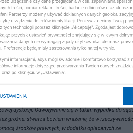
go za krytyczną ocenę jego pracy w placówce, którą
przez urządzenie czy dane przeglądania w celu zapewniania sperson
ych treści, pomiar reklam i treści, badanie odbiorców oraz ulepszan
fani Partnerzy możemy używać dokładnych danych geolokalizacyjn
tykę urządzenia do celów identyfikacji. Ponieważ cenimy Twoją pry
towej w Gdańsku, zażądał od prof. Grzegorza Motyki
z tych technologii poprzez kliknięcie „Akceptuję”. Zgoda jest dobro
dniku „Sieci”, portalu OKO.press i na stronie Instytutu
ikając przycisk ustawień prywatności znajdujący się w lewym dolny
etwarzania danych nie wymagają zgody użytkownika, ale masz prawo 
ji „Świat Wrażliwy” za krytyczną opinię wyrażoną w
. Preferencje będą miały zastosowania tylko na tej witrynie.
szymi informacjami, abyś mógł świadomie i komfortowo korzystać z
ki po przejęciu jej przez PiS, historyk i politolog oceni
gółowe informacje dotyczące przetwarzania Twoich danych znajdzi
ej historii przed atakami Putina.
s
oraz po kliknięciu w „Ustawienia”.
Reklama
USTAWIENIA
cił żądania:
eczowej dyskusji. Odwoływanie się w takim wypadku do sąd
ty, też groźne: stwarza bowiem wrażenie, że w rzeczywistośc
 pomocą środków prawnych, w dodatku opłacanych ze