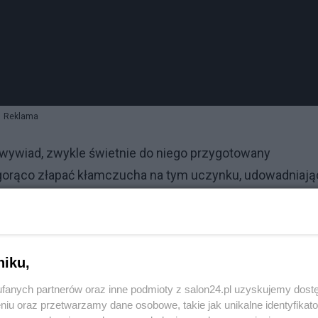
Reklama
 wywiad, zwykle świetnie do niego przygotowany
a gorąco złapać kłamczucha na tym uczynku, udowadniają
 niczym Piaseckiego "
Zapisków oficera Armii Czerwonej
niku,
ał?!), iż podczas dyrektorowania Muzeum II Wojny
fanych partnerów oraz inne podmioty z salon24.pl uzyskujemy dost
go najbardziej szanowanego historyka Rzezi Wołyński
niu oraz przetwarzamy dane osobowe, takie jak unikalne identyfikat