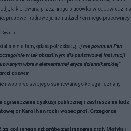
a podjęła kierowana przez niego placówka w odpowiedzi n
, prasowe i radiowe jakich udzielił on i jego pracownicy.
Reklama
ał się nie tam, gdzie potrzeba:
„(…)
nie powinien Pan
zczególnie w tak obraźliwym dla państwowej instytucji
truowanym wbrew elementarnej etyce dziennikarskiej”
.
y-grozi-pozwem
ić i wspierać swojego szanowanego kolegę i uznany
ograniczania dyskusji publicznej i zastraszania ludzi
atowej dr Karol Nawrocki wobec prof. Grzegorza
za coś innego niż próbę zastraszenia prof. Motyki i