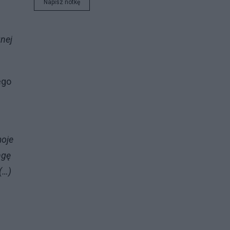
Napisz notkę
nej
ego
moje
ngę
(…)