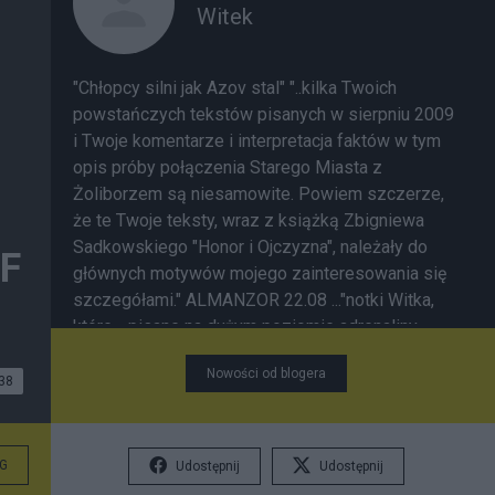
Witek
"Chłopcy silni jak Azov stal" "..kilka Twoich
powstańczych tekstów pisanych w sierpniu 2009
i Twoje komentarze i interpretacja faktów w tym
opis próby połączenia Starego Miasta z
Żoliborzem są niesamowite. Powiem szczerze,
że te Twoje teksty, wraz z książką Zbigniewa
Sadkowskiego "Honor i Ojczyzna", należały do
MF
głównych motywów mojego zainteresowania się
szczegółami." ALMANZOR 22.08 ..."notki Witka,
które - pisane na dużym poziomie adrenaliny -
raczej się chłonie niż czyta." " Prawda o
Nowości od blogera
Powstaniu, rozpoznawana na poziomie wydarzeń
38
związanych z poszczególnymi pododdziałami,
osobami, czy miejskimi zaułkami ma
niespodziewaną moc oczyszczania Pamięci z
G
Udostępnij
Udostępnij
ideolog. stereotypów i kłamstw. Wszak Historia w