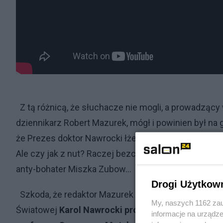
Z tą różnicą, że słuchacze nie mogli, a prowadzący
dziennikarz Robert Mazurek, mógł i powinien był n
że Prezes doktor Nawrocki łże jak ... z nut.
Ale czy jak z nut? Raczej bezczelnie łże jak sowiet,
anty-bohater Miszka Zubow...
Drogi Użytkow
Szkoda, że redaktor Mazurek zapomniał (nie wiedzi
My, naszych 1162 zau
Światowej
Karol Nawrocki próbował zastraszyć te
informacje na urządze