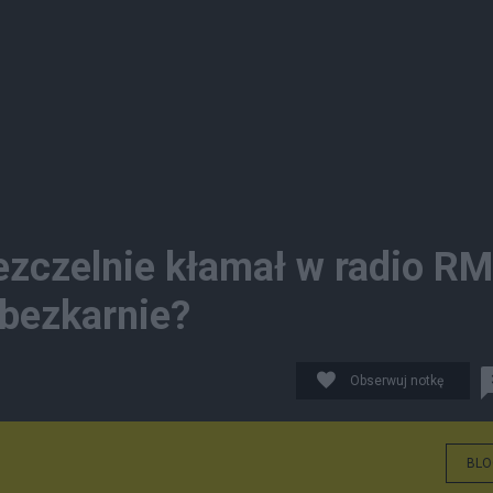
ezczelnie kłamał w radio R
 bezkarnie?
Obserwuj notkę
BLO