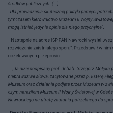
środków publicznych. (...)
Dla prowadzenia skutecznej polityki pamięci potrzeb
tymczasem kierownictwo Muzeum II Wojny Światowej st
mogą istnieć jedynie opinie dla niego przychylne".
Następnie na adres ISP PAN Nawrocki wysłał „we
rozwiązania zaistniałego sporu”. Przedstawił w nim 
oczekiwanych przeprosin:
„Ja niżej podpisany prof. dr hab. Grzegorz Motyk
nieprawdziwe słowa, zacytowane przez p. Esterę Flie
Muzeum oraz działania podjęte przez Muzeum w związ
czym naraziłem Muzeum II Wojny Światowej w Gdańsku 
Nawrockiego na utratę zaufania potrzebnego do spr
Dyrektor Nawrocki poucza prof. Motykę, że prze