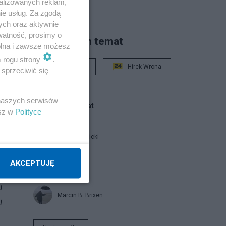
alizowanych reklam,
ie usług. Za zgodą
ych oraz aktywnie
watność, prosimy o
Piszą na ten temat
wolna i zawsze możesz
m rogu strony
.
Rafał Woś
Hirek Wrona
sprzeciwić się
 naszych serwisów
ł,
Blogi na ten temat
esz w
Polityce
Jan Filip Libicki
AKCEPTUJĘ
report
u
Marcin B. Brixen
i