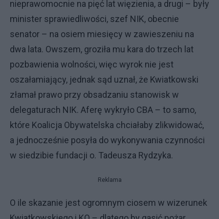
nieprawomocnie na pięć lat więzienia, a drugi – były
minister sprawiedliwości, szef NIK, obecnie
senator – na osiem miesięcy w zawieszeniu na
dwa lata. Owszem, groziła mu kara do trzech lat
pozbawienia wolności, więc wyrok nie jest
oszałamiający, jednak sąd uznał, że Kwiatkowski
złamał prawo przy obsadzaniu stanowisk w
delegaturach NIK. Aferę wykryło CBA – to samo,
które Koalicja Obywatelska chciałaby zlikwidować,
a jednocześnie posyła do wykonywania czynności
w siedzibie fundacji o. Tadeusza Rydzyka.
Reklama
O ile skazanie jest ogromnym ciosem w wizerunek
Kwiatkowskiego i KO – dlatego by gasić pożar,