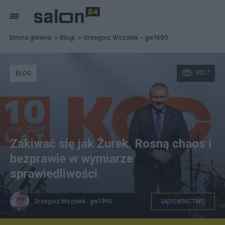
Strona główna
Blogi
Grzegorz Wszołek - gw1990
3017
BLOG
Zakiwać się jak Żurek. Rosną chaos i
bezprawie w wymiarze
sprawiedliwości
Grzegorz Wszołek - gw1990
SĄDOWNICTWO