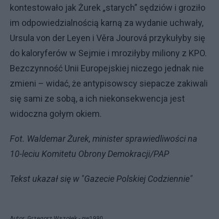
kontestowało jak Żurek „starych” sędziów i groziło
im odpowiedzialnością karną za wydanie uchwały,
Ursula von der Leyen i Věra Jourová przykułyby się
do kaloryferów w Sejmie i mroziłyby miliony z KPO.
Bezczynność Unii Europejskiej niczego jednak nie
zmieni – widać, że antypisowscy siepacze zakiwali
się sami ze sobą, a ich niekonsekwencja jest
widoczna gołym okiem.
Fot. Waldemar Żurek, minister sprawiedliwości na
10-leciu Komitetu Obrony Demokracji/PAP
Tekst ukazał się w "Gazecie Polskiej Codziennie"
Autor: Grzegorz Wszołek - gw1990