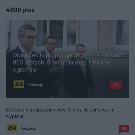
#
800 plus
Morawiecki proponuje 3600 plus zamiast
800 złotych. Środki dla rodzin byłyby
ogromne
Redakcja
230
800 plus dla cudzoziemców. Wiemy, ile państwo im
wypłaca
Redakcja
58