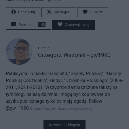
Udostępnij
Udostępnij
Lubię to!
Skomentuj
143
Obserwuj notkę
O mnie
Grzegorz Wszołek - gw1990
Publicysta i redaktor Salonu24, "Gazety Polskiej", "Gazety
Polskiej Codziennie", kiedyś "Dziennika Polskiego" (2009-
2011, 2021-2023). Wszystkie zamieszczone teksty na
tym blogu należą do mnie i mogą być kopiowane do
użytku publicznego tylko za moją zgodą.
Follow
@gw_1990
Grzegorz Wszołek
Utwórz swoją wizytówkę
Nowości od blogera