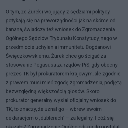
O tym, że Żurek i wojujący z sędziami politycy
potykają się na praworządności jak na skórce od
banana, świadczy też wniosek do Zgromadzenia
Ogólnego Sędziów Trybunału Konstytucyjnego w
przedmiocie uchylenia immunitetu Bogdanowi
Święczkowskiemu. Żurek chce go ścigać za
stosowanie Pegasusa za rządów PiS, gdy obecny
prezes TK był prokuratorem krajowym, ale zgodnie
z prawem musi mieć zgodę zgromadzenia, podjętą
bezwzględną większością głosów. Skoro
prokurator generalny wysłał oficjalny wniosek do
TK, to znaczy, że uznał go – wbrew swoim
deklaracjom o „dublerach” – za legalny. I cóż się
okazało? Zgromadzenie Ogólne odrzuciło postulat