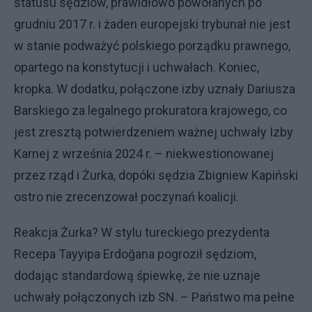
statusu sędziów, prawidłowo powołanych po
grudniu 2017 r. i żaden europejski trybunał nie jest
w stanie podważyć polskiego porządku prawnego,
opartego na konstytucji i uchwałach. Koniec,
kropka. W dodatku, połączone izby uznały Dariusza
Barskiego za legalnego prokuratora krajowego, co
jest zresztą potwierdzeniem ważnej uchwały Izby
Karnej z września 2024 r. – niekwestionowanej
przez rząd i Żurka, dopóki sędzia Zbigniew Kapiński
ostro nie zrecenzował poczynań koalicji.
Reakcja Żurka? W stylu tureckiego prezydenta
Recepa Tayyipa Erdoğana pogroził sędziom,
dodając standardową śpiewkę, że nie uznaje
uchwały połączonych izb SN. – Państwo ma pełne