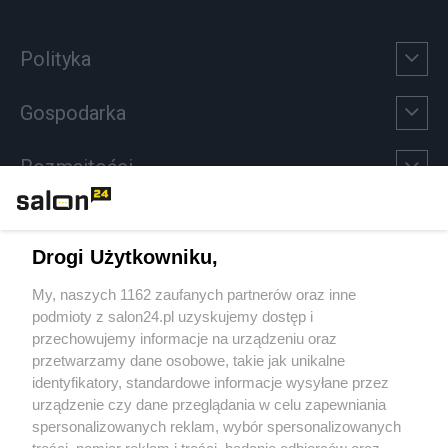
Polityka
Gospodarka
Rozmaitości
Technologie
Drogi Użytkowniku,
Sport
My, naszych 1162 zaufanych partnerów oraz inne
podmioty z salon24.pl uzyskujemy dostęp i
Społeczeństwo
przechowujemy informacje na urządzeniu oraz
przetwarzamy dane osobowe, takie jak unikalne
Kultura
identyfikatory, standardowe informacje wysyłane przez
urządzenie czy dane przeglądania w celu zapewniania
spersonalizowanych reklam, wybór spersonalizowanych