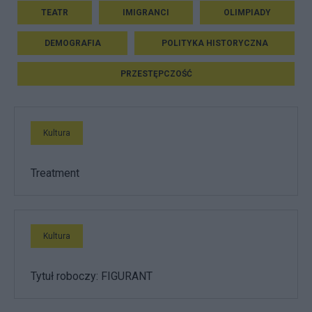
TEATR
IMIGRANCI
OLIMPIADY
DEMOGRAFIA
POLITYKA HISTORYCZNA
PRZESTĘPCZOŚĆ
Kultura
Treatment
Kultura
Tytuł roboczy: FIGURANT