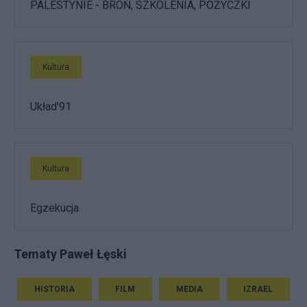
PALESTYNIE - BROŃ, SZKOLENIA, POŻYCZKI
Kultura
Układ'91
Kultura
Egzekucja
Tematy Paweł Łęski
HISTORIA
FILM
MEDIA
IZRAEL