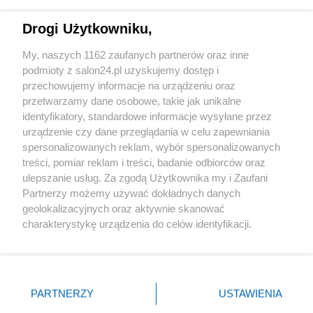
Technologie
Drogi Użytkowniku,
Sport
My, naszych 1162 zaufanych partnerów oraz inne
podmioty z salon24.pl uzyskujemy dostęp i
Społeczeństwo
przechowujemy informacje na urządzeniu oraz
przetwarzamy dane osobowe, takie jak unikalne
Kultura
identyfikatory, standardowe informacje wysyłane przez
urządzenie czy dane przeglądania w celu zapewniania
spersonalizowanych reklam, wybór spersonalizowanych
treści, pomiar reklam i treści, badanie odbiorców oraz
ulepszanie usług. Za zgodą Użytkownika my i Zaufani
X
Facebook
Instagram
Youtube
Partnerzy możemy używać dokładnych danych
geolokalizacyjnych oraz aktywnie skanować
charakterystykę urządzenia do celów identyfikacji.
Web Content Media sp. z o. o. © 2022
Ponieważ cenimy Twoją prywatność, prosimy o zgodę na
korzystanie z tych technologii poprzez kliknięcie
„Akceptuję”. Zgoda jest dobrowolna i zawsze możesz ją
Pomoc
O nas
Praca
Reklama
Kontakt
zmienić/wycofać klikając przycisk ustawień prywatności
PARTNERZY
USTAWIENIA
znajdujący się w lewym dolnym rogu strony
. Niektóre