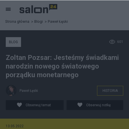
Strona główna
Blogi
Paweł Łęski
601
BLOG
Zoltan Pozsar: Jesteśmy świadkami
narodzin nowego światowego
porządku monetarnego
Paweł Łęski
HISTORIA
Obserwuj temat
Obserwuj notkę
13.05.2022