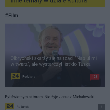
Inne tematy w dziale
Kultura
#
Film
Olbrychski skarży się na rząd. "Napluł mi
w twarz", ale wystarczył list do Tuska
Redakcja
123
Był świetnym aktorem. Nie żyje Janusz Michałowski
Redakcja
8