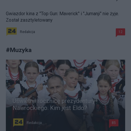
Gwiazdor kina z "Top Gun: Maverick" i "Jumanji" nie żyje.
Został zasztyletowany
Redakcja
12
#
Muzyka
Uświetnił rocznicę prezydentury
Nawrockiego. Kim jest Eldo?
Redakcja
85