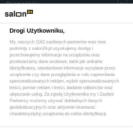
Rozmaitości
Technologie
Drogi Użytkowniku,
Sport
My, naszych 1162 zaufanych partnerów oraz inne
podmioty z salon24.pl uzyskujemy dostęp i
Społeczeństwo
przechowujemy informacje na urządzeniu oraz
przetwarzamy dane osobowe, takie jak unikalne
Kultura
identyfikatory, standardowe informacje wysyłane przez
urządzenie czy dane przeglądania w celu zapewniania
spersonalizowanych reklam, wybór spersonalizowanych
treści, pomiar reklam i treści, badanie odbiorców oraz
ulepszanie usług. Za zgodą Użytkownika my i Zaufani
X
Facebook
Instagram
Youtube
Partnerzy możemy używać dokładnych danych
geolokalizacyjnych oraz aktywnie skanować
charakterystykę urządzenia do celów identyfikacji.
Web Content Media sp. z o. o. © 2022
Ponieważ cenimy Twoją prywatność, prosimy o zgodę na
korzystanie z tych technologii poprzez kliknięcie