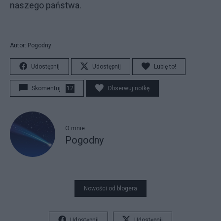
naszego państwa.
Autor: Pogodny
Udostępnij
Udostępnij
Lubię to!
Skomentuj
12
Obserwuj notkę
O mnie
Pogodny
Nowości od blogera
Udostępnij
Udostępnij