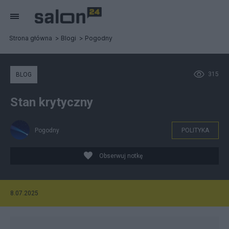
Strona główna
Blogi
Pogodny
315
BLOG
Stan krytyczny
Pogodny
POLITYKA
Obserwuj notkę
8.07.2025