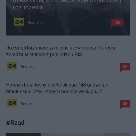
mieszkania, ETS, deportacje Ukraińców i
rozliczenia
Redakcja
158
Rozłam, który może zamienić się w sojusz. Terlecki
zdradza tajemnice z posiedzeń PiS
Redakcja
89
Hofman bezlitosny dla Kurskiego. "48 godzin po
Smoleńsku liczył, których posłów wyciągnąć"
Redakcja
85
#
Rząd