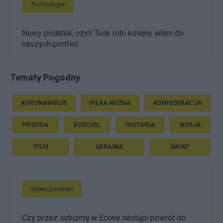
Technologie
Nowy podatek, czyli Tusk robi kolejny włam do
naszych portfeli
Tematy Pogodny
KORONAWIRUS
PIŁKA NOŻNA
KONFEDERACJA
POGODA
KOŚCIÓŁ
HISTORIA
ROSJA
FILM
UKRAINA
ŚWIAT
Społeczeństwo
Czy przez schizmę w Econe nastąpi powrót do