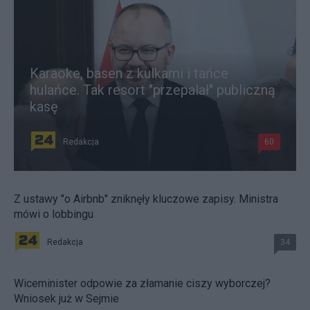
Karaoke, basen z kulkami i tańce
hulańce. Tak resort "przepalał" publiczną
kasę
Redakcja
60
Z ustawy "o Airbnb" zniknęły kluczowe zapisy. Ministra
mówi o lobbingu
Redakcja
34
Wiceminister odpowie za złamanie ciszy wyborczej?
Wniosek już w Sejmie