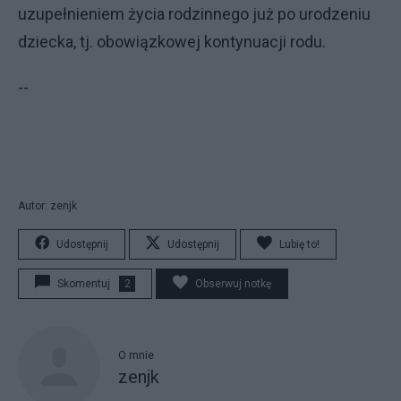
uzupełnieniem życia rodzinnego już po urodzeniu
dziecka, tj. obowiązkowej kontynuacji rodu.
--
Autor: zenjk
Udostępnij
Udostępnij
Lubię to!
Skomentuj
2
Obserwuj notkę
O mnie
zenjk