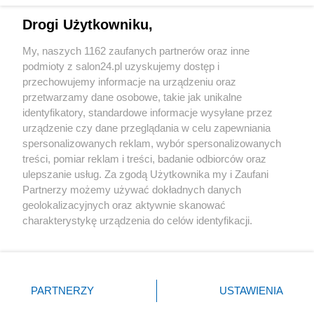
Drogi Użytkowniku,
Sport
My, naszych 1162 zaufanych partnerów oraz inne
podmioty z salon24.pl uzyskujemy dostęp i
Społeczeństwo
przechowujemy informacje na urządzeniu oraz
przetwarzamy dane osobowe, takie jak unikalne
Kultura
identyfikatory, standardowe informacje wysyłane przez
urządzenie czy dane przeglądania w celu zapewniania
spersonalizowanych reklam, wybór spersonalizowanych
treści, pomiar reklam i treści, badanie odbiorców oraz
ulepszanie usług. Za zgodą Użytkownika my i Zaufani
X
Facebook
Instagram
Youtube
Partnerzy możemy używać dokładnych danych
geolokalizacyjnych oraz aktywnie skanować
charakterystykę urządzenia do celów identyfikacji.
Web Content Media sp. z o. o. © 2022
Ponieważ cenimy Twoją prywatność, prosimy o zgodę na
korzystanie z tych technologii poprzez kliknięcie
„Akceptuję”. Zgoda jest dobrowolna i zawsze możesz ją
Pomoc
O nas
Praca
Reklama
Kontakt
zmienić/wycofać klikając przycisk ustawień prywatności
PARTNERZY
USTAWIENIA
znajdujący się w lewym dolnym rogu strony
. Niektóre