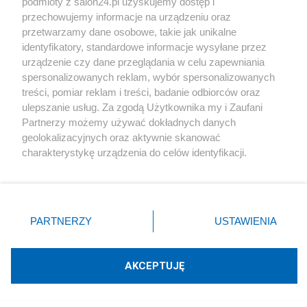
podmioty z salon24.pl uzyskujemy dostęp i
Cechy f.ż.:
przechowujemy informacje na urządzeniu oraz
przetwarzamy dane osobowe, takie jak unikalne
1. Abstrakcyjne mity jako wyjaśnienie
identyfikatory, standardowe informacje wysyłane przez
rzeczywistości (obce kody kulturowe);
urządzenie czy dane przeglądania w celu zapewniania
spersonalizowanych reklam, wybór spersonalizowanych
treści, pomiar reklam i treści, badanie odbiorców oraz
2. Rozbudowany język magiczny, słowa nie mające
ulepszanie usług. Za zgodą Użytkownika my i Zaufani
odpowiednika w rzeczywistości, np. tzw.
Partnerzy możemy używać dokładnych danych
sakramenty, czy tzw. zbawienie;
geolokalizacyjnych oraz aktywnie skanować
charakterystykę urządzenia do celów identyfikacji.
Ponieważ cenimy Twoją prywatność, prosimy o zgodę na
3. Mówienie (tzw. kazanie), które służy do
korzystanie z tych technologii poprzez kliknięcie
narzucenia wspólnego kierunku myślenia bardziej
„Akceptuję”. Zgoda jest dobrowolna i zawsze możesz ją
zmienić/wycofać klikając przycisk ustawień prywatności
niż do komunikacji międzyludzkiej lub do
PARTNERZY
USTAWIENIA
znajdujący się w lewym dolnym rogu strony
. Niektóre
porozumienia między ludźmi;
rodzaje przetwarzania danych nie wymagają zgody
użytkownika, ale masz prawo sprzeciwić się takiemu
AKCEPTUJĘ
4. Tzw. modlitwa jako wypełnienie czasu i
przetwarzaniu. Preferencje będą miały zastosowania tylko
na tej witrynie.
odciągnięcie uwagi od życia;