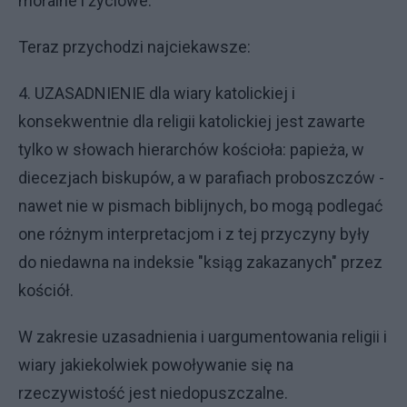
moralne i życiowe.
Teraz przychodzi najciekawsze:
4. UZASADNIENIE dla wiary katolickiej i
konsekwentnie dla religii katolickiej jest zawarte
tylko w słowach hierarchów kościoła: papieża, w
diecezjach biskupów, a w parafiach proboszczów -
nawet nie w pismach biblijnych, bo mogą podlegać
one różnym interpretacjom i z tej przyczyny były
do niedawna na indeksie "ksiąg zakazanych" przez
kościół.
W zakresie uzasadnienia i uargumentowania religii i
wiary jakiekolwiek powoływanie się na
rzeczywistość jest niedopuszczalne.