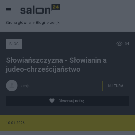
Strona główna
Blogi
zenjk
54
BLOG
Słowiańszczyzna - Słowianin a
judeo-chrześcijaństwo
zenjk
KULTURA
Obserwuj notkę
10.01.2026