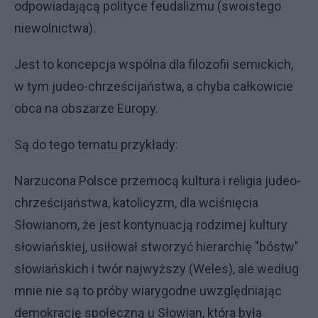
odpowiadającą polityce feudalizmu (swoistego
niewolnictwa).
Jest to koncepcja wspólna dla filozofii semickich,
w tym judeo-chrześcijaństwa, a chyba całkowicie
obca na obszarze Europy.
Są do tego tematu przykłady:
Narzucona Polsce przemocą kultura i religia judeo-
chrześcijaństwa, katolicyzm, dla wciśnięcia
Słowianom, że jest kontynuacją rodzimej kultury
słowiańskiej, usiłował stworzyć hierarchię "bóstw"
słowiańskich i twór najwyższy (Weles), ale według
mnie nie są to próby wiarygodne uwzględniając
demokrację społeczną u Słowian, która była