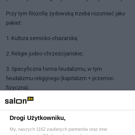
Przy tym filozofię żydowską trzeba rozumieć jako
pakiet:
1. Kultura semicko-chazarska;
2. Religie judeo-chrześcijańskie;
3. Specyficzna forma feudalizmu, w tym
feudalizmu religijnego (kapitalizm + przemoc
fizyczna).
W f.ż. wszystko zaczyna się od słowa, podstawą
jest słowo czyli kłamstwo, nie ma tam podstawy
Drogi Użytkowniku,
arystotelesowskiej: obserwacji rzeczywistości.
My, naszych 1162 zaufanych partnerów oraz inne