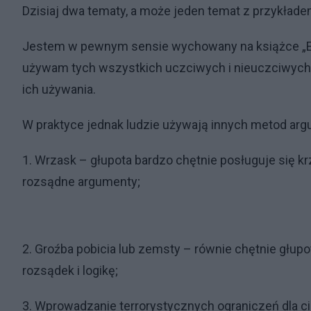
Dzisiaj dwa tematy, a może jeden temat z przykład
Jestem w pewnym sensie wychowany na książce „Ery
używam tych wszystkich uczciwych i nieuczciwych 
ich używania.
W praktyce jednak ludzie używają innych metod argu
1. Wrzask – głupota bardzo chętnie posługuje się k
rozsądne argumenty;
2. Groźba pobicia lub zemsty – równie chętnie głup
rozsądek i logikę;
3. Wprowadzanie terrorystycznych ograniczeń dla cieb