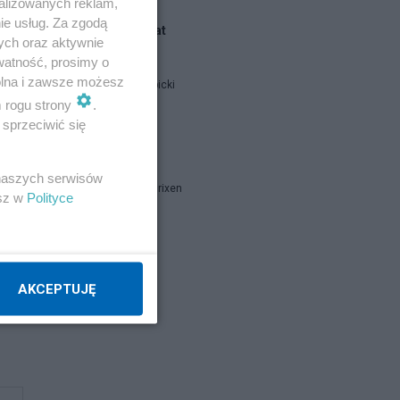
alizowanych reklam,
ie usług. Za zgodą
Blogi na ten temat
ych oraz aktywnie
watność, prosimy o
oże
wolna i zawsze możesz
Jan Filip Libicki
m rogu strony
.
sprzeciwić się
report
 naszych serwisów
Marcin B. Brixen
esz w
Polityce
Napisz notkę
AKCEPTUJĘ