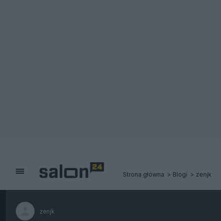
Strona główna
Blogi
zenjk
zenjk