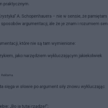
em praktycznym.
styka” A. Schopenhauera – nie w sensie, że pamiętam 
sposobów argumentacji, ale że je znam i rozumiem sen
mentacji, które nie są tam wymienione:
rzykiem, jako narzędziem wykluczającym jakiekolwiek
Reklama
ota sięga w słowie po argument siły znowu wykluczając
ie: „Bo ja tutaj rządzę!”;