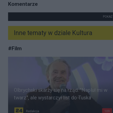
Komentarze
POKAŻ
Inne tematy w dziale
Kultura
#
Film
Olbrychski skarży się na rząd. "Napluł mi w
twarz", ale wystarczył list do Tuska
Redakcja
109