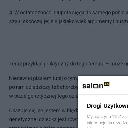
4. W ostateczności głupota sięga do samego pobici
szału skończą jej się jakiekolwiek argumenty i pus
-
Teraz przykład praktyczny do tego tematu – może ni
Niedawno pisałem tutaj o tym, że praktycznie dzieck
po nim dziedziczy też choroby genetyczne) i wypr
w bazie genetycznej tego dziecka.
Drogi Użytkow
Okazuje się, że jestem w błędzie – według naukow
My, naszych 1162 zau
genetycznej dziecka jest równy (po 50%) – inne czy
informacje na urządze