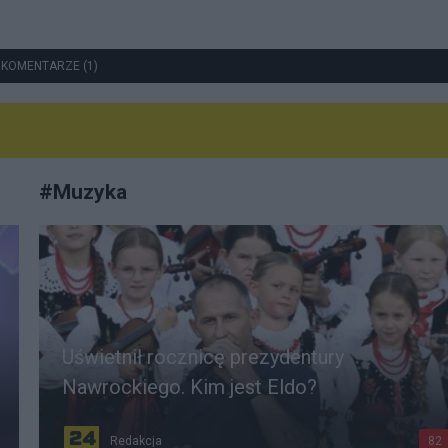
 KOMENTARZE (1)
#
Muzyka
Uświetnił rocznicę prezydentury
Nawrockiego. Kim jest Eldo?
Redakcja
82