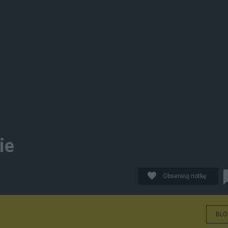
ie
Obserwuj notkę
BLO