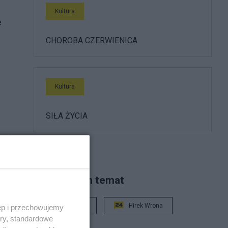
Kultura
e
CHOROBA CZERWIENICA
Kultura
SIŁA ŻYCIA
 (i
ców
Piszą na ten temat
Rafał Woś
Hirek Wrona
ęp i przechowujemy
ory, standardowe