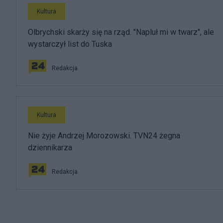
Kultura
Olbrychski skarży się na rząd. "Napluł mi w twarz", ale
wystarczył list do Tuska
Redakcja
Kultura
Nie żyje Andrzej Morozowski. TVN24 żegna
dziennikarza
Redakcja