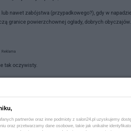
a lub nawet zabójstwa (przypadkowego?), gdy w napadzi
zczą granice powierzchownej ogłady, dobrych obyczajów.
Reklama
e tak oczywisty.
o z wyglądu jest bardziej podobne do jednego z rodziców
owadzałem to z nierównego udziału genetycznego rodzi
niku,
ców udział genetyczny obojga rodziców w bazie
fanych partnerów oraz inne podmioty z salon24.pl uzyskujemy dost
nniki decydują, które geny w danym dziecku będą
niu oraz przetwarzamy dane osobowe, takie jak unikalne identyfikat