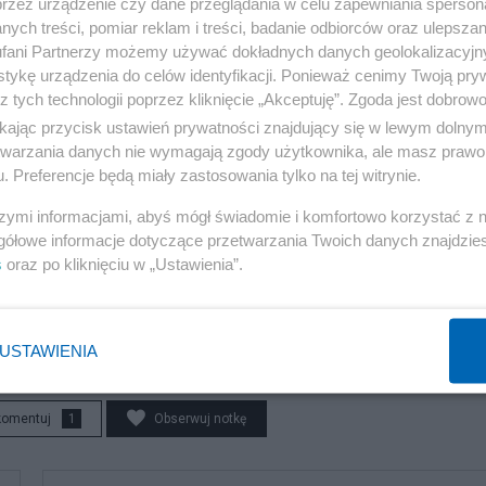
przez urządzenie czy dane przeglądania w celu zapewniania sperson
ych treści, pomiar reklam i treści, badanie odbiorców oraz ulepszan
fani Partnerzy możemy używać dokładnych danych geolokalizacyjn
oziomie porozumiewania międzyludzkiego sposoby
tykę urządzenia do celów identyfikacji. Ponieważ cenimy Twoją pry
wnowagi – i nie są one ustalone, bo następne dziecko m
z tych technologii poprzez kliknięcie „Akceptuję”. Zgoda jest dobro
ikając przycisk ustawień prywatności znajdujący się w lewym dolny
etwarzania danych nie wymagają zgody użytkownika, ale masz prawo 
. Preferencje będą miały zastosowania tylko na tej witrynie.
Reklama
szymi informacjami, abyś mógł świadomie i komfortowo korzystać z
gółowe informacje dotyczące przetwarzania Twoich danych znajdzi
s
oraz po kliknięciu w „Ustawienia”.
USTAWIENIA
komentuj
1
Obserwuj notkę