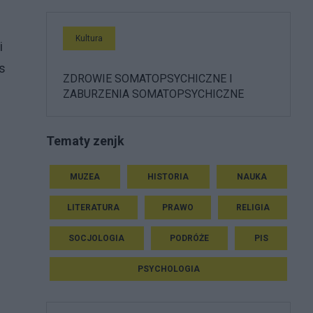
Kultura
i
s
ZDROWIE SOMATOPSYCHICZNE I
ZABURZENIA SOMATOPSYCHICZNE
Tematy zenjk
MUZEA
HISTORIA
NAUKA
LITERATURA
PRAWO
RELIGIA
SOCJOLOGIA
PODRÓŻE
PIS
PSYCHOLOGIA