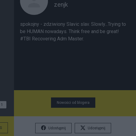
zenjk
spokojny - zdziwiony Slavic slav. Slowly...Trying to
be HUMAN nowadays. Think free and be great!
#TBI Recovering Adm Master.
Nowości od blogera
1
G
Udostępnij
Udostępnij