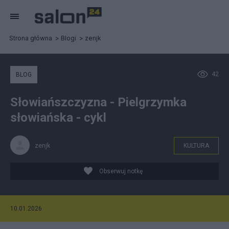
Strona główna
Blogi
zenjk
42
BLOG
Słowiańszczyzna - Pielgrzymka
słowiańska - cykl
zenjk
KULTURA
Obserwuj notkę
10.01.2026