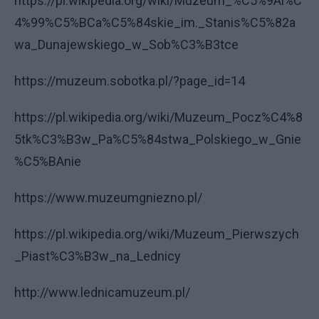
https://pl.wikipedia.org/wiki/Muzeum_%C5%9Al%C
4%99%C5%BCa%C5%84skie_im._Stanis%C5%82a
wa_Dunajewskiego_w_Sob%C3%B3tce
https://muzeum.sobotka.pl/?page_id=14
https://pl.wikipedia.org/wiki/Muzeum_Pocz%C4%8
5tk%C3%B3w_Pa%C5%84stwa_Polskiego_w_Gnie
%C5%BAnie
https://www.muzeumgniezno.pl/
https://pl.wikipedia.org/wiki/Muzeum_Pierwszych
_Piast%C3%B3w_na_Lednicy
http://www.lednicamuzeum.pl/