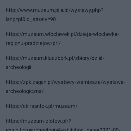
http://www.muzeum.pila.pl/wystawy.php?
lang=pl&id_strony=98
https://muzeum.wloclawek.pl/dzieje-wloclawka-
regionu-pradziejow-prl/
https://muzeum.kluczbork.pl/zbiory/dzial-
archeologii
https://zpk.zagan.pl/wystawy-wernisaze/wystawa-
archeologiczna/
https://ckirsantok.pl/muzeum/
https://muzeum-zlotow.pl/?
exhibition=archeologia&exhibition_date=2021-09-