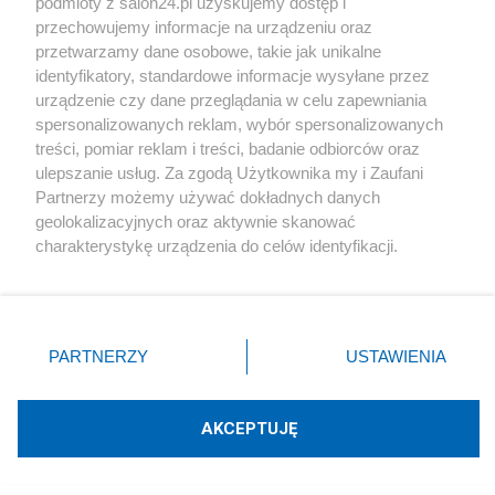
podmioty z salon24.pl uzyskujemy dostęp i
destrukcyjnego wpływu powietrza, tlenu.
przechowujemy informacje na urządzeniu oraz
przetwarzamy dane osobowe, takie jak unikalne
Narzędzia (topory, siekiery - kamienne, krzemienne,
identyfikatory, standardowe informacje wysyłane przez
brązowe, żelazne) mogły być używane jako broń
urządzenie czy dane przeglądania w celu zapewniania
spersonalizowanych reklam, wybór spersonalizowanych
obronna lub do ataku, narzędzia specjalistyczne
treści, pomiar reklam i treści, badanie odbiorców oraz
łowieckie (łuki) mogły też służyć jako broń do walki.
ulepszanie usług. Za zgodą Użytkownika my i Zaufani
Partnerzy możemy używać dokładnych danych
geolokalizacyjnych oraz aktywnie skanować
Zbroje, hełmy mają ewidentne przeznaczenie: do
charakterystykę urządzenia do celów identyfikacji.
walki, ale pojawiają się stosunkowo późno.
Ponieważ cenimy Twoją prywatność, prosimy o zgodę na
korzystanie z tych technologii poprzez kliknięcie
Tutaj chcę się jednak zająć przedmiotami
„Akceptuję”. Zgoda jest dobrowolna i zawsze możesz ją
zmienić/wycofać klikając przycisk ustawień prywatności
zaliczanymi do kategorii ozdób - jest ich wielka
PARTNERZY
USTAWIENIA
znajdujący się w lewym dolnym rogu strony
. Niektóre
rozmaitość kształtów (form), zdobień
rodzaje przetwarzania danych nie wymagają zgody
(ornamentów), surowców do ich tworzenia.
użytkownika, ale masz prawo sprzeciwić się takiemu
AKCEPTUJĘ
przetwarzaniu. Preferencje będą miały zastosowania tylko
na tej witrynie.
Interpretacja tych przedmiotów nie wychodzi