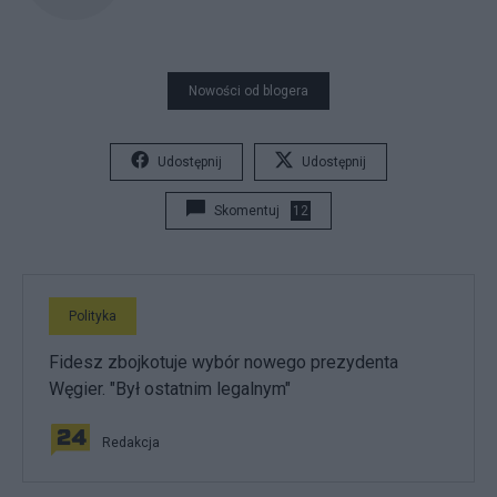
Nowości od blogera
Udostępnij
Udostępnij
Skomentuj
12
Polityka
Fidesz zbojkotuje wybór nowego prezydenta
Węgier. "Był ostatnim legalnym"
Redakcja