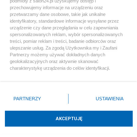
podmioty z salon24.pl uzyskujemy dostęp i
przechowujemy informacje na urządzeniu oraz
przetwarzamy dane osobowe, takie jak unikalne
identyfikatory, standardowe informacje wysyłane przez
urządzenie czy dane przeglądania w celu zapewniania
spersonalizowanych reklam, wybór spersonalizowanych
treści, pomiar reklam i treści, badanie odbiorców oraz
Niebezpieczny incydent w kraju NATO.
ulepszanie usług. Za zgodą Użytkownika my i Zaufani
Akurat leciał ukraiński Antonow
Partnerzy możemy używać dokładnych danych
geolokalizacyjnych oraz aktywnie skanować
charakterystykę urządzenia do celów identyfikacji.
Redakcja
34
Ponieważ cenimy Twoją prywatność, prosimy o zgodę na
korzystanie z tych technologii poprzez kliknięcie
„Akceptuję”. Zgoda jest dobrowolna i zawsze możesz ją
Sikorski nie gryzł się w język. Tak określił Giorgię Meloni
zmienić/wycofać klikając przycisk ustawień prywatności
PARTNERZY
USTAWIENIA
znajdujący się w lewym dolnym rogu strony
. Niektóre
Redakcja
93
rodzaje przetwarzania danych nie wymagają zgody
użytkownika, ale masz prawo sprzeciwić się takiemu
AKCEPTUJĘ
przetwarzaniu. Preferencje będą miały zastosowania tylko
Nawrocki rozmawiał z Trumpem. Autostrada dla armii USA
na tej witrynie.
jest otwarta