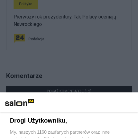
Polityka
Pierwszy rok prezydentury. Tak Polacy oceniają
Nawrockiego
Redakcja
Komentarze
POKAŻ KOMENTARZE (12)
Inne tematy w dziale
Polityka
Drogi Użytkowniku,
#
NATO
My, naszych 1160 zaufanych partnerów oraz inne