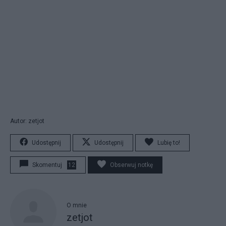
Autor: zetjot
Udostępnij
Udostępnij
Lubię to!
Skomentuj
12
Obserwuj notkę
O mnie
zetjot