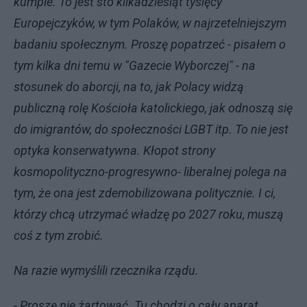
kumple. To jest sto kilkadziesiąt tysięcy
Europejczyków, w tym Polaków, w najrzetelniejszym
badaniu społecznym. Proszę popatrzeć - pisałem o
tym kilka dni temu w "Gazecie Wyborczej" - na
stosunek do aborcji, na to, jak Polacy widzą
publiczną rolę Kościoła katolickiego, jak odnoszą się
do imigrantów, do społeczności LGBT itp. To nie jest
optyka konserwatywna. Kłopot strony
kosmopolityczno-progresywno- liberalnej polega na
tym, że ona jest zdemobilizowana politycznie. I ci,
którzy chcą utrzymać władzę po 2027 roku, muszą
coś z tym zrobić.
Na razie wymyślili rzecznika rządu.
- Proszę nie żartować. Tu chodzi o cały aparat