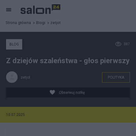
Strona główna
Blogi
zetjot
387
BLOG
Z dziejów szaleństwa - głos pierwszy
zetjot
POLITYKA
Obserwuj notkę
10.07.2025