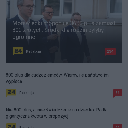
Morawiecki proponuje 3600 plus zamiast
800 złotych. Środki dla rodzin byłyby
ogromne
Redakcja
234
800 plus dla cudzoziemców. Wiemy, ile państwo im
wypłaca
Redakcja
58
Nie 800 plus, a inne świadczenie na dziecko. Padła
gigantyczna kwota w propozycji
Redakcja
55