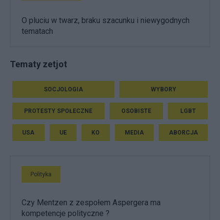
O pluciu w twarz, braku szacunku i niewygodnych
tematach
Tematy zetjot
SOCJOLOGIA
WYBORY
PROTESTY SPOŁECZNE
OSOBISTE
LGBT
USA
UE
KO
MEDIA
ABORCJA
Polityka
Czy Mentzen z zespołem Aspergera ma
kompetencje polityczne ?