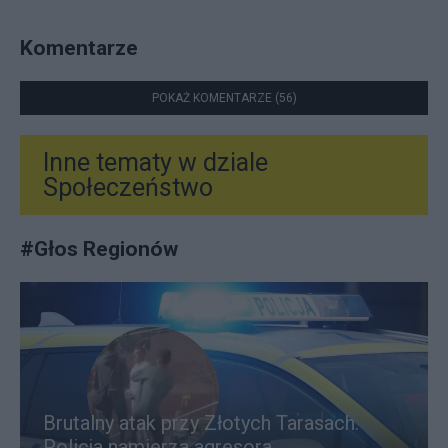
Komentarze
POKAŻ KOMENTARZE (56)
Inne tematy w dziale
Społeczeństwo
#
Głos Regionów
Brutalny atak przy Złotych Tarasach.
Policja namierza agresora