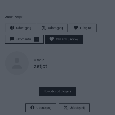
Autor: zetjot
Udostępnij
Udostępnij
Lubię to!
Skomentuj
56
Obserwuj notkę
O mnie
zetjot
Nowości od blogera
Udostępnij
Udostępnij