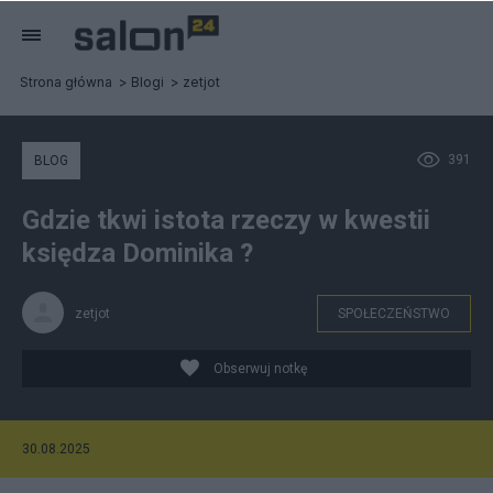
Strona główna
Blogi
zetjot
391
BLOG
Gdzie tkwi istota rzeczy w kwestii
księdza Dominika ?
zetjot
SPOŁECZEŃSTWO
Obserwuj notkę
30.08.2025