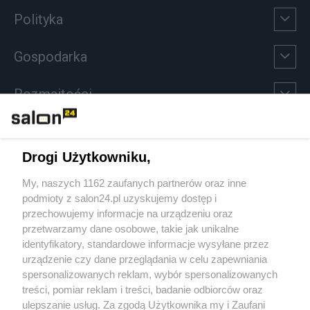
Polityka
Gospodarka
Rozmaitości
Technologie
Drogi Użytkowniku,
Sport
My, naszych 1162 zaufanych partnerów oraz inne
podmioty z salon24.pl uzyskujemy dostęp i
Społeczeństwo
przechowujemy informacje na urządzeniu oraz
przetwarzamy dane osobowe, takie jak unikalne
Kultura
identyfikatory, standardowe informacje wysyłane przez
urządzenie czy dane przeglądania w celu zapewniania
spersonalizowanych reklam, wybór spersonalizowanych
treści, pomiar reklam i treści, badanie odbiorców oraz
ulepszanie usług. Za zgodą Użytkownika my i Zaufani