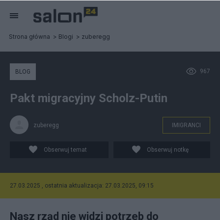
Strona główna
Blogi
zuberegg
967
BLOG
Pakt migracyjny Scholz-Putin
zuberegg
IMIGRANCI
Obserwuj temat
Obserwuj notkę
27.03.2025 , ostatnia aktualizacja: 27.03.2025, 09:15
Nasz rząd nie widzi potrzeb do