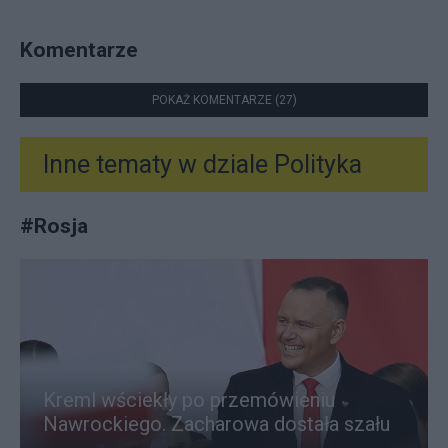
Komentarze
POKAŻ KOMENTARZE (27)
Inne tematy w dziale
Polityka
#
Rosja
Kreml wściekły po przemówieniu
Nawrockiego. Zacharowa dostała szału