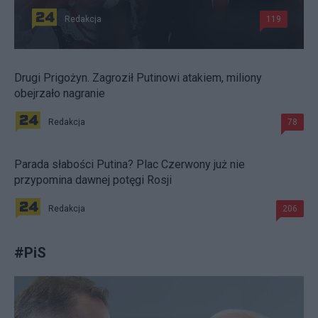
Redakcja
119
Drugi Prigożyn. Zagroził Putinowi atakiem, miliony
obejrzało nagranie
Redakcja
78
Parada słabości Putina? Plac Czerwony już nie
przypomina dawnej potęgi Rosji
Redakcja
206
#
PiS