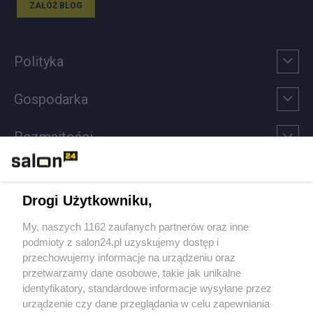
ZAŁÓŻ BLOG
Polityka
Gospodarka
Rozmaitości
Technologie
Drogi Użytkowniku,
Sport
My, naszych 1162 zaufanych partnerów oraz inne
podmioty z salon24.pl uzyskujemy dostęp i
Społeczeństwo
przechowujemy informacje na urządzeniu oraz
przetwarzamy dane osobowe, takie jak unikalne
Kultura
identyfikatory, standardowe informacje wysyłane przez
urządzenie czy dane przeglądania w celu zapewniania