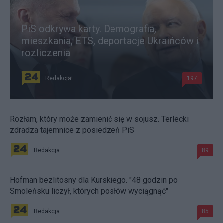
PiS odkrywa karty. Demografia,
mieszkania, ETS, deportacje Ukraińców i
rozliczenia
Redakcja
197
Rozłam, który może zamienić się w sojusz. Terlecki
zdradza tajemnice z posiedzeń PiS
Redakcja
89
Hofman bezlitosny dla Kurskiego. "48 godzin po
Smoleńsku liczył, których posłów wyciągnąć"
Redakcja
85