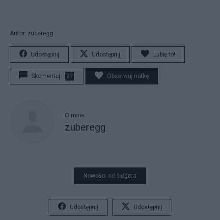
Autor: zuberegg
Udostępnij
Udostępnij
Lubię to!
Skomentuj
27
Obserwuj notkę
O mnie
zuberegg
Nowości od blogera
Udostępnij
Udostępnij