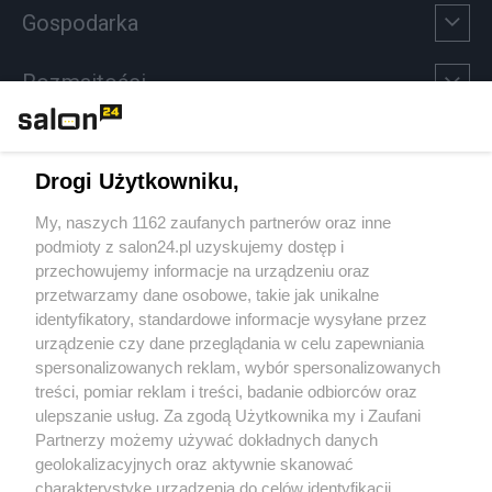
Gospodarka
Rozmaitości
Technologie
Drogi Użytkowniku,
Sport
My, naszych 1162 zaufanych partnerów oraz inne
podmioty z salon24.pl uzyskujemy dostęp i
Społeczeństwo
przechowujemy informacje na urządzeniu oraz
przetwarzamy dane osobowe, takie jak unikalne
Kultura
identyfikatory, standardowe informacje wysyłane przez
urządzenie czy dane przeglądania w celu zapewniania
spersonalizowanych reklam, wybór spersonalizowanych
treści, pomiar reklam i treści, badanie odbiorców oraz
ulepszanie usług. Za zgodą Użytkownika my i Zaufani
X
Facebook
Instagram
Youtube
Partnerzy możemy używać dokładnych danych
geolokalizacyjnych oraz aktywnie skanować
charakterystykę urządzenia do celów identyfikacji.