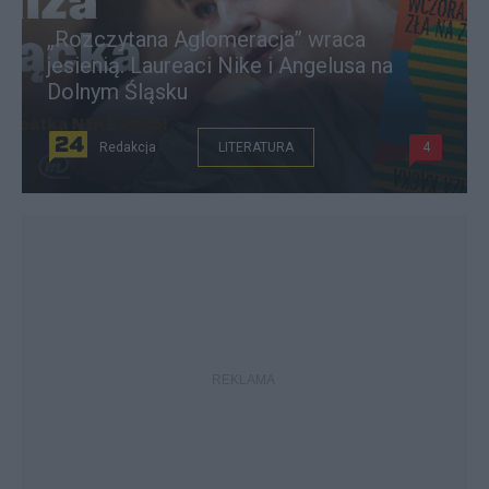
„Rozczytana Aglomeracja” wraca
jesienią. Laureaci Nike i Angelusa na
Dolnym Śląsku
Redakcja
LITERATURA
4