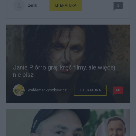
zenjk
LITERATURA
2
Janie Piórro graj, kręć filmy, ale więcej
nie pisz
Waldemar Żyszkiewicz
LITERATURA
60