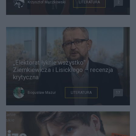
Krzysztof Mączkowski
LITERATURA
2
„Elektorat łyknie wszystko”
Ziemkiewicza i Lisickiego – recenzja
krytyczna
Bogusław Mazur
LITERATURA
17