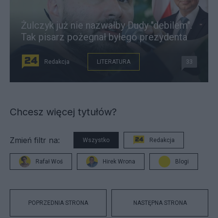
Żulczyk już nie nazwałby Dudy "debilem".
Tak pisarz pożegnał byłego prezydenta
Redakcja
LITERATURA
33
Chcesz więcej tytułów?
Zmień filtr na:
Wszystko
Redakcja
Rafał Woś
Hirek Wrona
Blogi
POPRZEDNIA STRONA
NASTĘPNA STRONA