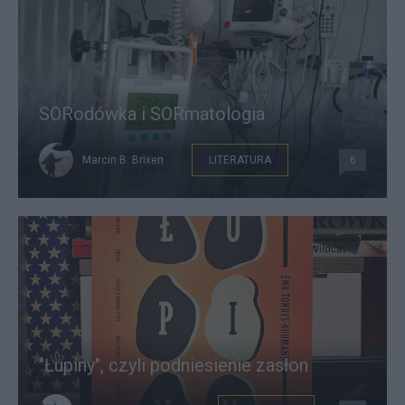
SORodówka i SORmatologia
Marcin B. Brixen
LITERATURA
6
"Łupiny", czyli podniesienie zasłon