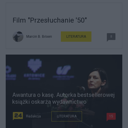
Film "Przesłuchanie '50"
Marcin B. Brixen
LITERATURA
8
Awantura o kasę. Autorka bestsellerowej
książki oskarża wydawnictwo
Redakcja
LITERATURA
15