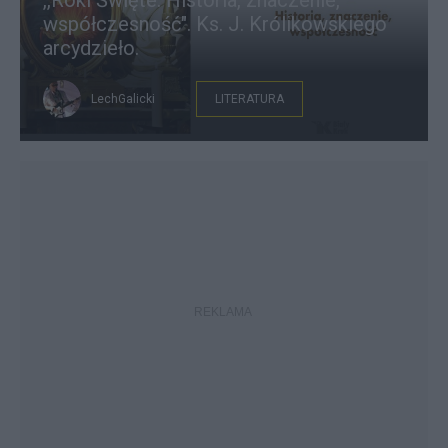
,,Roki Święte. Historia, znaczenie,
współczesność". Ks. J. Królikowskiego
arcydzieło.
LechGalicki
LITERATURA