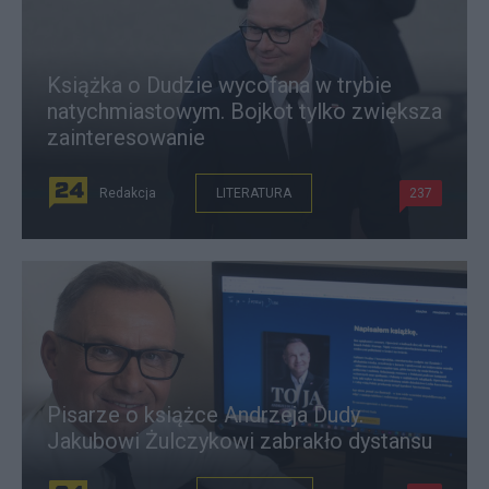
Książka o Dudzie wycofana w trybie
natychmiastowym. Bojkot tylko zwiększa
zainteresowanie
Redakcja
LITERATURA
237
Pisarze o książce Andrzeja Dudy.
Jakubowi Żulczykowi zabrakło dystansu