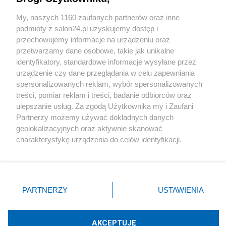
Sport
My, naszych 1160 zaufanych partnerów oraz inne
podmioty z salon24.pl uzyskujemy dostęp i
Społeczeństwo
przechowujemy informacje na urządzeniu oraz
przetwarzamy dane osobowe, takie jak unikalne
Kultura
identyfikatory, standardowe informacje wysyłane przez
urządzenie czy dane przeglądania w celu zapewniania
spersonalizowanych reklam, wybór spersonalizowanych
treści, pomiar reklam i treści, badanie odbiorców oraz
ulepszanie usług. Za zgodą Użytkownika my i Zaufani
X
Facebook
Instagram
Youtube
Partnerzy możemy używać dokładnych danych
geolokalizacyjnych oraz aktywnie skanować
charakterystykę urządzenia do celów identyfikacji.
Web Content Media sp. z o. o. © 2022
Ponieważ cenimy Twoją prywatność, prosimy o zgodę na
korzystanie z tych technologii poprzez kliknięcie
„Akceptuję”. Zgoda jest dobrowolna i zawsze możesz ją
Pomoc
O nas
Praca
Reklama
Kontakt
zmienić/wycofać klikając przycisk ustawień prywatności
PARTNERZY
USTAWIENIA
znajdujący się w lewym dolnym rogu strony
. Niektóre
rodzaje przetwarzania danych nie wymagają zgody
użytkownika, ale masz prawo sprzeciwić się takiemu
AKCEPTUJĘ