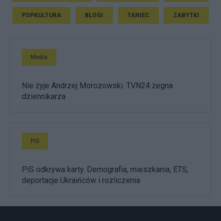
POPKULTURA
BLOGI
TANIEC
ZABYTKI
Media
Nie żyje Andrzej Morozowski. TVN24 żegna
dziennikarza
PiS
PiS odkrywa karty. Demografia, mieszkania, ETS,
deportacje Ukraińców i rozliczenia