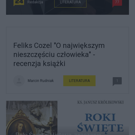
Redakcja
LITERATURA
77
Feliks Cozel "O największym
nieszczęściu człowieka" -
recenzja książki
Marcin Rudniak
LITERATURA
1