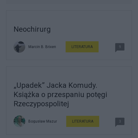
Neochirurg
Marcin B. Brixen
LITERATURA
9
„Upadek” Jacka Komudy.
Książka o przespaniu potęgi
Rzeczypospolitej
Bogusław Mazur
LITERATURA
3