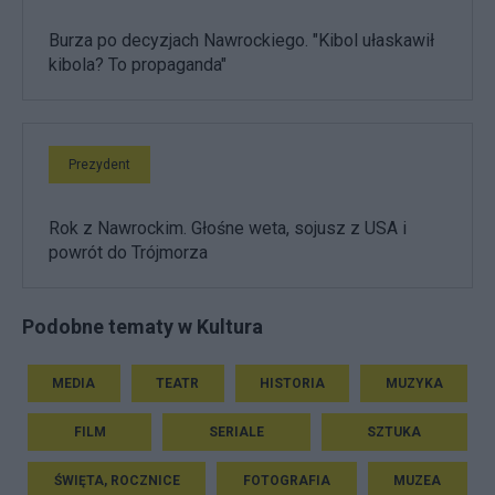
Burza po decyzjach Nawrockiego. "Kibol ułaskawił
kibola? To propaganda"
Prezydent
Rok z Nawrockim. Głośne weta, sojusz z USA i
powrót do Trójmorza
Podobne tematy w Kultura
MEDIA
TEATR
HISTORIA
MUZYKA
FILM
SERIALE
SZTUKA
ŚWIĘTA, ROCZNICE
FOTOGRAFIA
MUZEA