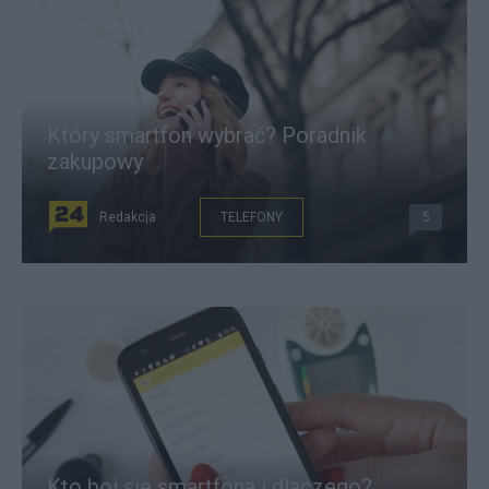
Który smartfon wybrać? Poradnik
zakupowy
Redakcja
TELEFONY
5
Kto boi się smartfona i dlaczego?