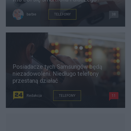
barbie
TELEFONY
38
Posiadacze tych Samsungów będą
niezadowoleni. Niedługo telefony
przestaną działać
Redakcja
TELEFONY
11