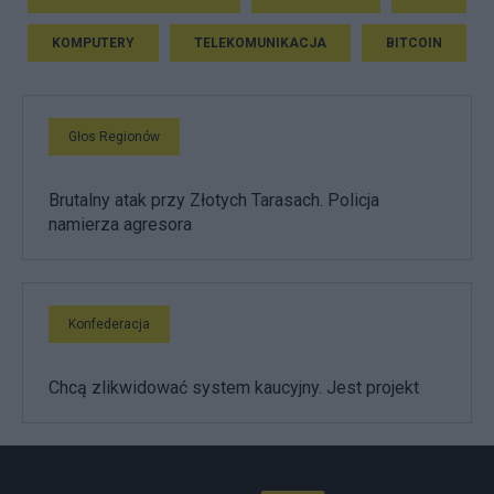
KOMPUTERY
TELEKOMUNIKACJA
BITCOIN
Głos Regionów
Brutalny atak przy Złotych Tarasach. Policja
namierza agresora
Konfederacja
Chcą zlikwidować system kaucyjny. Jest projekt