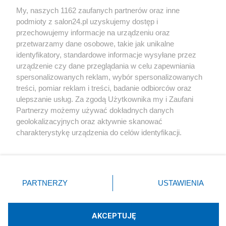
Sport
My, naszych 1162 zaufanych partnerów oraz inne
podmioty z salon24.pl uzyskujemy dostęp i
Społeczeństwo
przechowujemy informacje na urządzeniu oraz
przetwarzamy dane osobowe, takie jak unikalne
Kultura
identyfikatory, standardowe informacje wysyłane przez
urządzenie czy dane przeglądania w celu zapewniania
spersonalizowanych reklam, wybór spersonalizowanych
treści, pomiar reklam i treści, badanie odbiorców oraz
ulepszanie usług. Za zgodą Użytkownika my i Zaufani
X
Facebook
Instagram
Youtube
Partnerzy możemy używać dokładnych danych
geolokalizacyjnych oraz aktywnie skanować
charakterystykę urządzenia do celów identyfikacji.
Web Content Media sp. z o. o. © 2022
Ponieważ cenimy Twoją prywatność, prosimy o zgodę na
korzystanie z tych technologii poprzez kliknięcie
„Akceptuję”. Zgoda jest dobrowolna i zawsze możesz ją
Pomoc
O nas
Praca
Reklama
Kontakt
zmienić/wycofać klikając przycisk ustawień prywatności
PARTNERZY
USTAWIENIA
znajdujący się w lewym dolnym rogu strony
. Niektóre
rodzaje przetwarzania danych nie wymagają zgody
użytkownika, ale masz prawo sprzeciwić się takiemu
AKCEPTUJĘ
przetwarzaniu. Preferencje będą miały zastosowania tylko