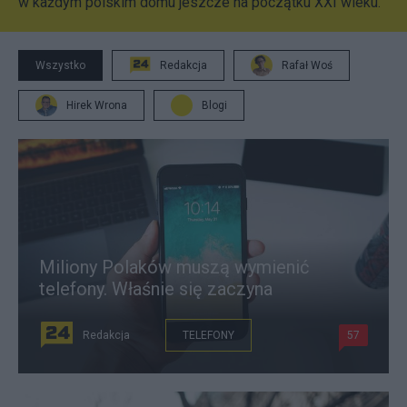
w każdym polskim domu jeszcze na początku XXI wieku.
Wszystko
Redakcja
Rafał Woś
Hirek Wrona
Blogi
Miliony Polaków muszą wymienić
telefony. Właśnie się zaczyna
Redakcja
TELEFONY
57