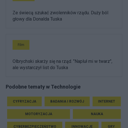
Ze świecą szukać zwolenników rządu. Duży ból
głowy dla Donalda Tuska
Film
Olbrychski skarży się na rząd. "Napluł mi w twarz",
ale wystarczył list do Tuska
Podobne tematy w Technologie
CYFRYZACJA
BADANIA I ROZWÓJ
INTERNET
MOTORYZACJA
NAUKA
CYBERBEZPIECZEŃSTWO
INNOWACJE
GRY