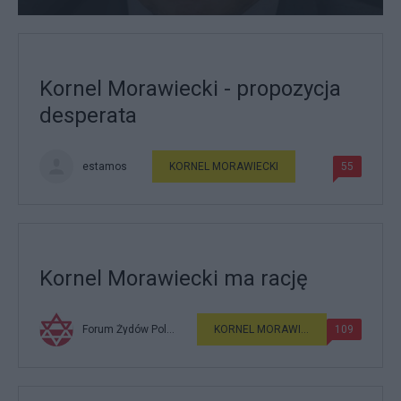
Kornel Morawiecki - propozycja
desperata
estamos
KORNEL MORAWIECKI
55
Kornel Morawiecki ma rację
Forum Żydów Polskich
KORNEL MORAWIECKI
109