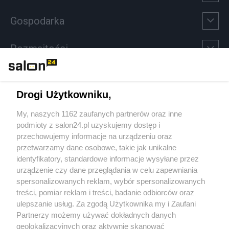
Gospodarka
Rozmaitości
Technologie
Drogi Użytkowniku,
Sport
My, naszych 1162 zaufanych partnerów oraz inne
podmioty z salon24.pl uzyskujemy dostęp i
Społeczeństwo
przechowujemy informacje na urządzeniu oraz
przetwarzamy dane osobowe, takie jak unikalne
Kultura
identyfikatory, standardowe informacje wysyłane przez
urządzenie czy dane przeglądania w celu zapewniania
spersonalizowanych reklam, wybór spersonalizowanych
treści, pomiar reklam i treści, badanie odbiorców oraz
ulepszanie usług. Za zgodą Użytkownika my i Zaufani
X
Facebook
Instagram
Youtube
Partnerzy możemy używać dokładnych danych
geolokalizacyjnych oraz aktywnie skanować