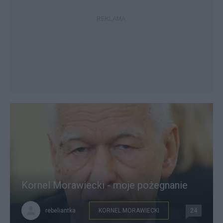
Kornel Morawiecki - moje pożegnanie
rebeliantka
KORNEL MORAWIECKI
24