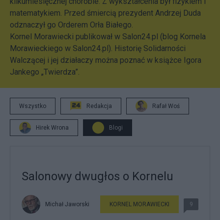
kilkumiesięcznej chorobie. Z wykształcenia był fizykiem i
matematykiem. Przed śmiercią prezydent Andrzej Duda
odznaczył go Orderem Orła Białego.
Kornel Morawiecki publikował w Salon24.pl (
blog Kornela
Morawieckiego w Salon24.pl
). Historię Solidarności
Walczącej i jej działaczy można poznać w książce Igora
Jankego „
Twierdza
”.
Wszystko
Redakcja
Rafał Woś
Hirek Wrona
Blogi
Salonowy dwugłos o Kornelu
Michał Jaworski
KORNEL MORAWIECKI
9