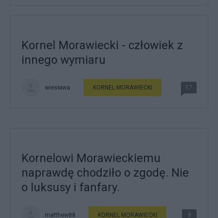
Kornel Morawiecki - człowiek z
innego wymiaru
wiesława
KORNEL MORAWIECKI
17
Kornelowi Morawieckiemu
naprawdę chodziło o zgodę. Nie
o luksusy i fanfary.
matthew88
KORNEL MORAWIECKI
8