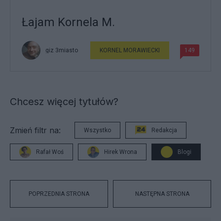
Łajam Kornela M.
giz 3miasto
KORNEL MORAWIECKI
149
Chcesz więcej tytułów?
Zmień filtr na:
Wszystko
Redakcja
Rafał Woś
Hirek Wrona
Blogi
POPRZEDNIA STRONA
NASTĘPNA STRONA