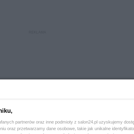
niku,
fanych partnerów oraz inne podmioty z salon24.pl uzyskujemy dost
niu oraz przetwarzamy dane osobowe, takie jak unikalne identyfikat