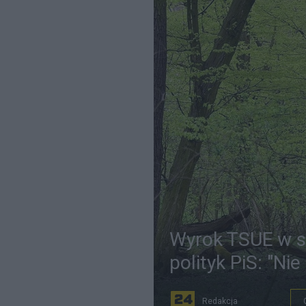
Wyrok TSUE w s
polityk PiS: "Ni
Redakcja