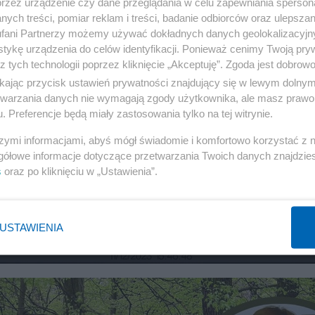
przez urządzenie czy dane przeglądania w celu zapewniania sperson
ych treści, pomiar reklam i treści, badanie odbiorców oraz ulepszan
fani Partnerzy możemy używać dokładnych danych geolokalizacyjn
tykę urządzenia do celów identyfikacji. Ponieważ cenimy Twoją pry
z tych technologii poprzez kliknięcie „Akceptuję”. Zgoda jest dobro
ikając przycisk ustawień prywatności znajdujący się w lewym dolny
etwarzania danych nie wymagają zgody użytkownika, ale masz prawo 
. Preferencje będą miały zastosowania tylko na tej witrynie.
szymi informacjami, abyś mógł świadomie i komfortowo korzystać z
gółowe informacje dotyczące przetwarzania Twoich danych znajdzi
wyciła atak niedźwiedzia na
s
oraz po kliknięciu w „Ustawienia”.
Będzie Nagroda Darwina?"
USTAWIENIA
GOSPODARKA LEŚNA
56