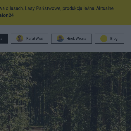
wa o lasach, Lasy Państwowe, produkcja leśna. Aktualne
Salon24
.
ja
Rafał Woś
Hirek Wrona
Blogi