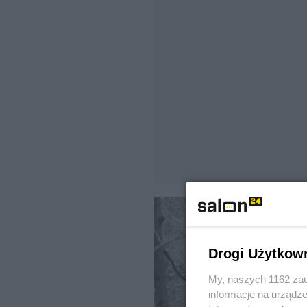
Drogi Użytkow
My, naszych 1162 zau
informacje na urządze