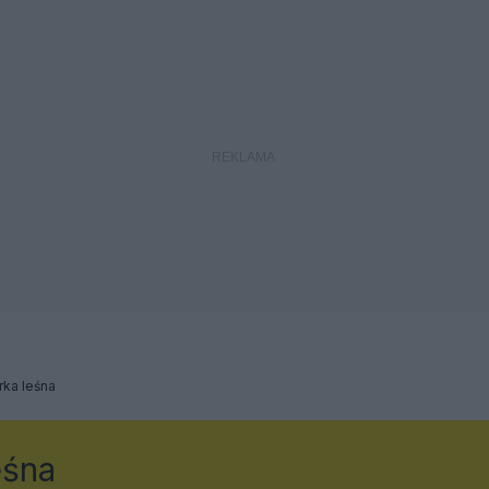
ka leśna
eśna