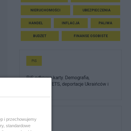
NIERUCHOMOŚCI
UBEZPIECZENIA
HANDEL
INFLACJA
PALIWA
BUDŻET
FINANSE OSOBISTE
PiS
PiS odkrywa karty. Demografia,
mieszkania, ETS, deportacje Ukraińców i
rozliczenia
Media
ęp i przechowujemy
ory, standardowe