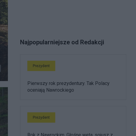
Najpopularniejsze od Redakcji
Prezydent
Pierwszy rok prezydentury. Tak Polacy
oceniają Nawrockiego
Prezydent
Rok z Nawrockim. Głośne weta, sojusz z