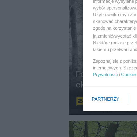
informacje wysyłane 
wybór spersonalizowan
Użytkownika my i Zau
skanować charakterys
zgodę na korzystanie 
ją zmienić/wycofać kl
Niektóre rodzaje prz
takiemu przetwarzaniu
Zapoznaj się z poniż
internetowych. Szcze
Fotopułapka uch
Prywatności
i
Cookie
ekoaktywistę. "
PARTNERZY
Redakcja