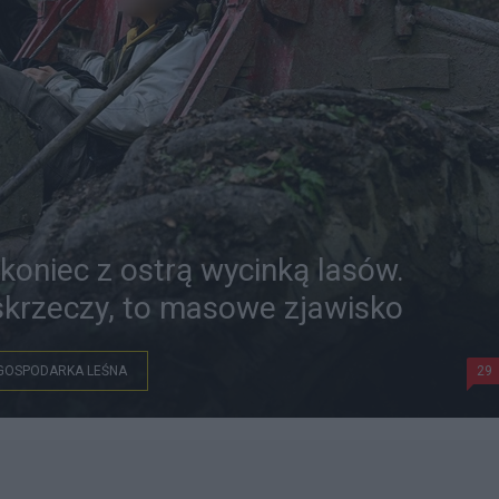
koniec z ostrą wycinką lasów.
skrzeczy, to masowe zjawisko
GOSPODARKA LEŚNA
29