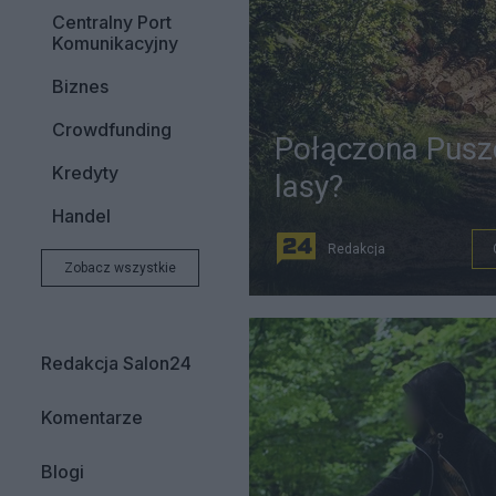
Centralny Port
Komunikacyjny
Biznes
Crowdfunding
Połączona Puszc
Kredyty
lasy?
Handel
Redakcja
Zobacz wszystkie
Redakcja Salon24
Komentarze
Blogi