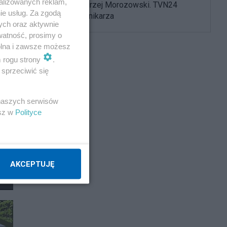
alizowanych reklam,
Nie żyje Andrzej Morozowski. TVN24
ie usług. Za zgodą
żegna dziennikarza
ych oraz aktywnie
watność, prosimy o
wolna i zawsze możesz
m rogu strony
.
sprzeciwić się
 naszych serwisów
esz w
Polityce
AKCEPTUJĘ