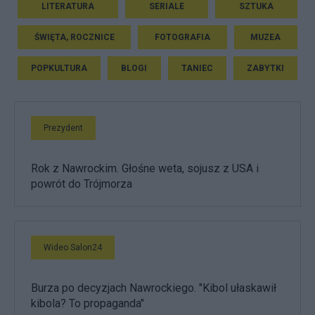
LITERATURA
SERIALE
SZTUKA
ŚWIĘTA, ROCZNICE
FOTOGRAFIA
MUZEA
POPKULTURA
BLOGI
TANIEC
ZABYTKI
Prezydent
Rok z Nawrockim. Głośne weta, sojusz z USA i
powrót do Trójmorza
Wideo Salon24
Burza po decyzjach Nawrockiego. "Kibol ułaskawił
kibola? To propaganda"