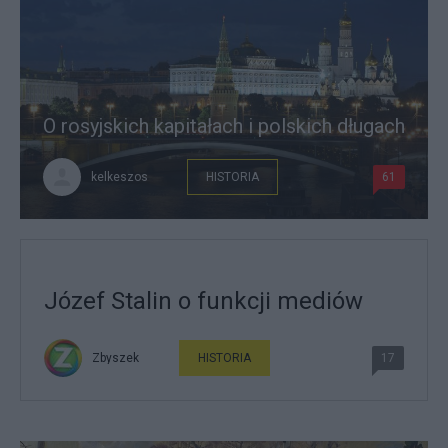
O rosyjskich kapitałach i polskich długach
kelkeszos
HISTORIA
61
Józef Stalin o funkcji mediów
Zbyszek
HISTORIA
17