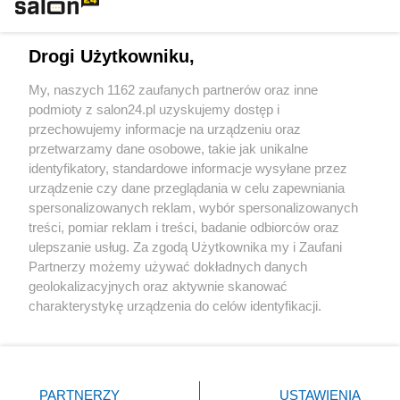
Technologie
Drogi Użytkowniku,
Sport
My, naszych 1162 zaufanych partnerów oraz inne
podmioty z salon24.pl uzyskujemy dostęp i
Społeczeństwo
przechowujemy informacje na urządzeniu oraz
przetwarzamy dane osobowe, takie jak unikalne
Kultura
identyfikatory, standardowe informacje wysyłane przez
urządzenie czy dane przeglądania w celu zapewniania
spersonalizowanych reklam, wybór spersonalizowanych
treści, pomiar reklam i treści, badanie odbiorców oraz
ulepszanie usług. Za zgodą Użytkownika my i Zaufani
X
Facebook
Instagram
Youtube
Partnerzy możemy używać dokładnych danych
geolokalizacyjnych oraz aktywnie skanować
charakterystykę urządzenia do celów identyfikacji.
Web Content Media sp. z o. o. © 2022
Ponieważ cenimy Twoją prywatność, prosimy o zgodę na
korzystanie z tych technologii poprzez kliknięcie
„Akceptuję”. Zgoda jest dobrowolna i zawsze możesz ją
Pomoc
O nas
Praca
Reklama
Kontakt
zmienić/wycofać klikając przycisk ustawień prywatności
PARTNERZY
USTAWIENIA