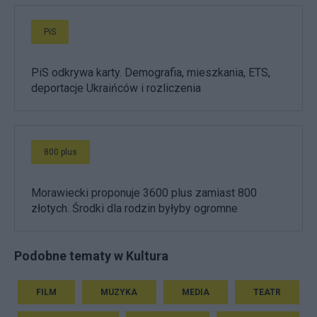
PiS
PiS odkrywa karty. Demografia, mieszkania, ETS,
deportacje Ukraińców i rozliczenia
800 plus
Morawiecki proponuje 3600 plus zamiast 800
złotych. Środki dla rodzin byłyby ogromne
Podobne tematy w Kultura
FILM
MUZYKA
MEDIA
TEATR