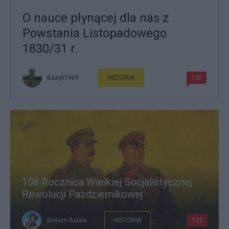
O nauce płynącej dla nas z
Powstania Listopadowego
1830/31 r.
Bazyli1969
HISTORIA
120
108 Rocznica Wielkiej Socjalistycznej
Rewolucji Październikowej
Siukum Balala
HISTORIA
133