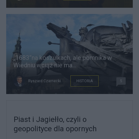
„1683”na koszulkach, ale pomnika w
Wiedniu wciąż nie ma…
Ryszard Czarnecki
HISTORIA
5
Piast i Jagiełło, czyli o
geopolityce dla opornych