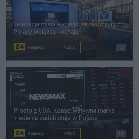
Telewizja miała wyginąć jak dinozaury.
Polacy wciąż ją kochają
Redakcja
MEDIA
42
Prosto z USA. Konserwatywna marka
medialna zadebiutuje w Polsce
Redakcja
MEDIA
14