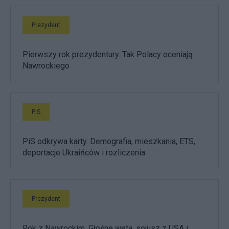
Prezydent
Pierwszy rok prezydentury. Tak Polacy oceniają
Nawrockiego
PiS
PiS odkrywa karty. Demografia, mieszkania, ETS,
deportacje Ukraińców i rozliczenia
Prezydent
Rok z Nawrockim. Głośne weta, sojusz z USA i