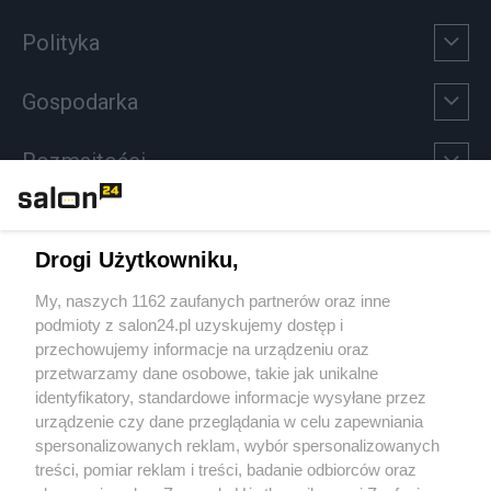
Polityka
Gospodarka
Rozmaitości
Technologie
Drogi Użytkowniku,
Sport
My, naszych 1162 zaufanych partnerów oraz inne
podmioty z salon24.pl uzyskujemy dostęp i
Społeczeństwo
przechowujemy informacje na urządzeniu oraz
przetwarzamy dane osobowe, takie jak unikalne
Kultura
identyfikatory, standardowe informacje wysyłane przez
urządzenie czy dane przeglądania w celu zapewniania
spersonalizowanych reklam, wybór spersonalizowanych
treści, pomiar reklam i treści, badanie odbiorców oraz