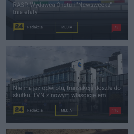
RASP. Wydawca Onetu i "Newsweeka"
tnie etaty
Redakcja
MEDIA
73
Nie ma już odwrotu, transakcja doszła do
skutku. TVN z nowym właścicielem
Redakcja
MEDIA
116