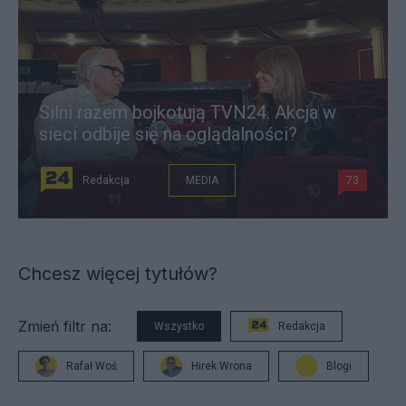
Silni razem bojkotują TVN24. Akcja w
sieci odbije się na oglądalności?
Redakcja
MEDIA
73
Chcesz więcej tytułów?
Zmień filtr na:
Wszystko
Redakcja
Rafał Woś
Hirek Wrona
Blogi