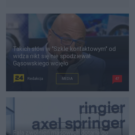
Takich słów w "Szkle kontaktowym" od
widza nikt się nie spodziewał.
Gąsowskiego wcięło
Redakcja
MEDIA
47
Fala zwolnień masowych dotarła do