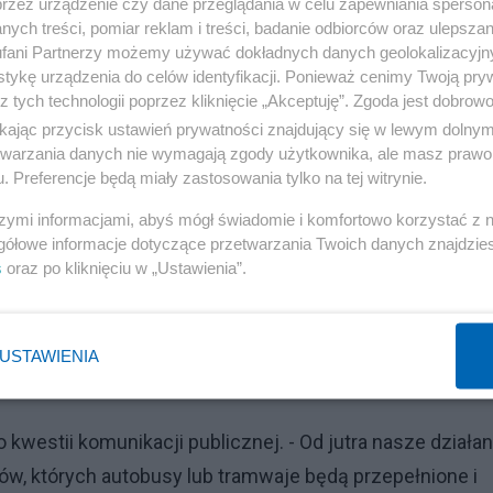
przez urządzenie czy dane przeglądania w celu zapewniania sperson
nad 100 tys. naszych obywateli, stopień dyscypliny jest
ych treści, pomiar reklam i treści, badanie odbiorców oraz ulepszan
ieuzasadnioną absencję - powiedział Kamiński, dodając,
fani Partnerzy możemy używać dokładnych danych geolokalizacyjn
tykę urządzenia do celów identyfikacji. Ponieważ cenimy Twoją pry
oc. osób.
z tych technologii poprzez kliknięcie „Akceptuję”. Zgoda jest dobro
ikając przycisk ustawień prywatności znajdujący się w lewym dolny
policyjnej funkcjonariusze zawsze pytają, czy jest
etwarzania danych nie wymagają zgody użytkownika, ale masz prawo 
t duże, ubiegłej doby ok. 190 osób zgłosiło takie potrze
. Preferencje będą miały zastosowania tylko na tej witrynie.
 są realizowane - zapewnił.
szymi informacjami, abyś mógł świadomie i komfortowo korzystać z
gółowe informacje dotyczące przetwarzania Twoich danych znajdzi
s
oraz po kliknięciu w „Ustawienia”.
Reklama
yk zapowiedział, że zalecił "ostrzejsze działania i repr
żnych miejscach i które w sposób lekceważący podchod
USTAWIENIA
westii komunikacji publicznej. - Od jutra nasze działan
w, których autobusy lub tramwaje będą przepełnione i