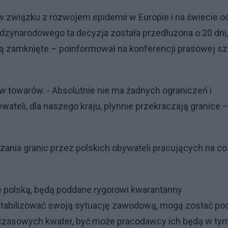
w związku z rozwojem epidemii w Europie i na świecie o
dzynarodowego ta decyzja została przedłużona o 20 dni,
ją zamknięte – poinformował na konferencji prasowej sz
yw towarów. - Absolutnie nie ma żadnych ograniczeń i
wateli, dla naszego kraju, płynnie przekraczają granice 
nia granic przez polskich obywateli pracujących na co
cę polską, będą poddane rygorowi kwarantanny
ustabilizować swoją sytuację zawodową, mogą zostać po
ymczasowych kwater, być może pracodawcy ich będą w ty