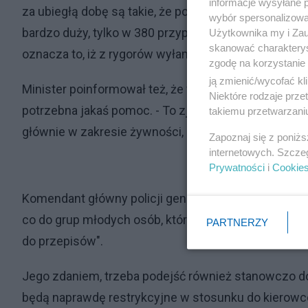
informacje wysyłane 
za ubiegłą dobę są takie, że policjanci odwiedzili po
wybór spersonalizowan
bardzo duży, tylko w 380 przypadkach stwierdzono n
Użytkownika my i Zau
skanować charakterys
oznacza to, iż z rygorów wyłamuje się jedynie 0,5 pr
zgodę na korzystanie 
ją zmienić/wycofać kl
Minister poinformował też, że w przypadku kontroli 
Niektóre rodzaje prz
potrzebna jakaś pomoc. - To zjawisko jeszcze nie jes
takiemu przetwarzaniu
głównie w zakresie żywności, lekarstw, i te potrzeby
Zapoznaj się z poniż
internetowych. Szcze
Prywatności
i
Cookie
Komendant główny policji gen. insp. Jarosław Szymcz
co do grup młodych osób, które gromadzą się w ro
PARTNERZY
do przepisów".
Jego zdaniem, trzeba podejść również stanowczo do k
będą naprawdę restrykcyjne w stosunku do kierowcó