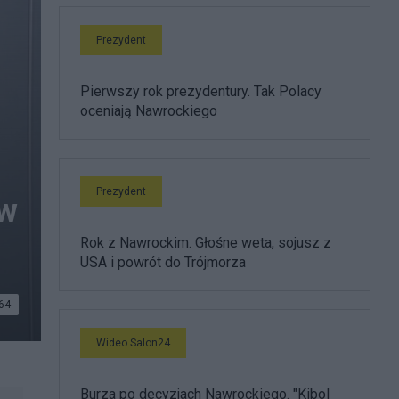
Prezydent
Pierwszy rok prezydentury. Tak Polacy
oceniają Nawrockiego
Prezydent
ów
Rok z Nawrockim. Głośne weta, sojusz z
USA i powrót do Trójmorza
64
Wideo Salon24
Burza po decyzjach Nawrockiego. "Kibol