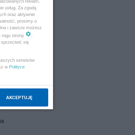
alizowanych reklam,
ie usług. Za zgodą
 że
ych oraz aktywnie
watność, prosimy o
wolna i zawsze możesz
m rogu strony
.
sprzeciwić się
by,
 naszych serwisów
esz w
Polityce
esje
zą
AKCEPTUJĘ
ia