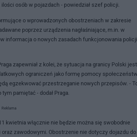
lości osób w pojazdach - powiedział szef policji.
formujące o wprowadzonych obostrzeniach w zakresie
nadawane poprzez urządzenia nagłaśniające, m.in. w
 informacja o nowych zasadach funkcjonowania policj
a zapewniał z kolei, że sytuacja na granicy Polski jest
dodatkowych ograniczeń jako formę pomocy społeczeństw
będą egzekwować przestrzeganie nowych przepisów. - T
 tym pamiętać - dodał Praga.
Reklama
11 kwietnia włącznie nie będzie można się swobodnie
 oraz zawodowymi. Obostrzenie nie dotyczy dojazdu do