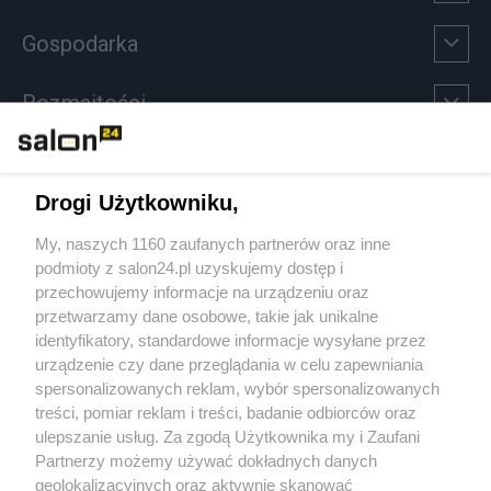
Gospodarka
Rozmaitości
Technologie
Drogi Użytkowniku,
Sport
My, naszych 1160 zaufanych partnerów oraz inne
podmioty z salon24.pl uzyskujemy dostęp i
Społeczeństwo
przechowujemy informacje na urządzeniu oraz
przetwarzamy dane osobowe, takie jak unikalne
Kultura
identyfikatory, standardowe informacje wysyłane przez
urządzenie czy dane przeglądania w celu zapewniania
spersonalizowanych reklam, wybór spersonalizowanych
treści, pomiar reklam i treści, badanie odbiorców oraz
ulepszanie usług. Za zgodą Użytkownika my i Zaufani
X
Facebook
Instagram
Youtube
Partnerzy możemy używać dokładnych danych
geolokalizacyjnych oraz aktywnie skanować