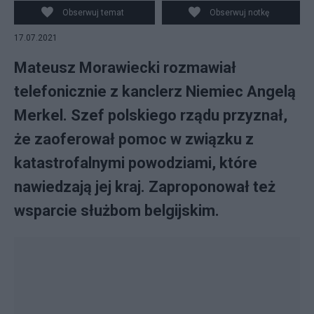
"Zaoferowałem pomoc". Fot. PAP/EPA/Flickr
Obserwuj temat
Obserwuj notkę
17.07.2021
Mateusz Morawiecki rozmawiał
telefonicznie z kanclerz Niemiec Angelą
Merkel. Szef polskiego rządu przyznał,
że zaoferował pomoc w związku z
katastrofalnymi powodziami, które
nawiedzają jej kraj. Zaproponował też
wsparcie służbom belgijskim.