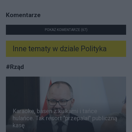
Komentarze
POKAŻ KOMENTARZE (67)
Inne tematy w dziale
Polityka
#
Rząd
Karaoke, basen z kulkami i tańce
hulańce. Tak resort "przepalał" publiczną
kasę