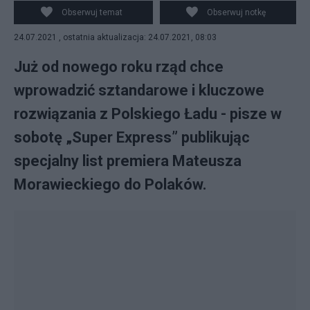
przyszłość polskich rodzin, godne emerytury i dobry
Obserwuj temat
Obserwuj notkę
klimat dla rozwoju polskich firm. Fot. Flickr/premierrp
24.07.2021 , ostatnia aktualizacja: 24.07.2021, 08:03
Już od nowego roku rząd chce
wprowadzić sztandarowe i kluczowe
rozwiązania z Polskiego Ładu - pisze w
sobotę „Super Express” publikując
specjalny list premiera Mateusza
Morawieckiego do Polaków.