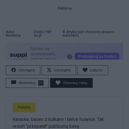
Reklama
Autor:
Źródło: PAP,
© Artykuł jest chroniony prawem
Redakcja
se.pl
autorskim.
Udostępnij
Udostępnij
Lubię to!
Skomentuj
95
Obserwuj notkę
Polityka
Karaoke, basen z kulkami i tańce hulańce. Tak
resort "przepalał" publiczną kasę