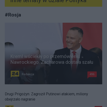
Inne tematy w dziale
Polityka
#
Rosja
Kreml wściekły po przemówieniu
Nawrockiego. Zacharowa dostała szału
Redakcja
496
Drugi Prigożyn. Zagroził Putinowi atakiem, miliony
obejrzało nagranie