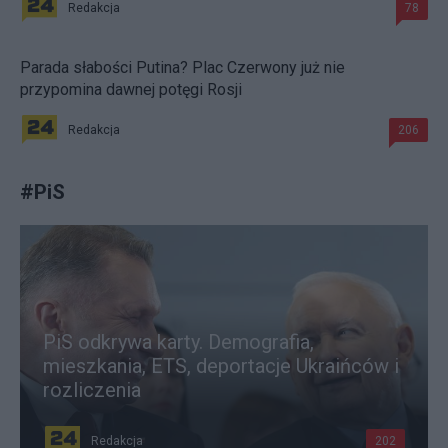
Redakcja
78
Parada słabości Putina? Plac Czerwony już nie
przypomina dawnej potęgi Rosji
Redakcja
206
#
PiS
PiS odkrywa karty. Demografia,
mieszkania, ETS, deportacje Ukraińców i
rozliczenia
Redakcja
202