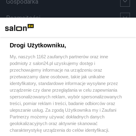
Gospodarka
Rozmaitości
Technologie
Drogi Użytkowniku,
Sport
My, naszych 1162 zaufanych partnerów oraz inne
podmioty z salon24.pl uzyskujemy dostęp i
Społeczeństwo
przechowujemy informacje na urządzeniu oraz
przetwarzamy dane osobowe, takie jak unikalne
Kultura
identyfikatory, standardowe informacje wysyłane przez
urządzenie czy dane przeglądania w celu zapewniania
spersonalizowanych reklam, wybór spersonalizowanych
treści, pomiar reklam i treści, badanie odbiorców oraz
ulepszanie usług. Za zgodą Użytkownika my i Zaufani
X
Facebook
Instagram
Youtube
Partnerzy możemy używać dokładnych danych
geolokalizacyjnych oraz aktywnie skanować
charakterystykę urządzenia do celów identyfikacji.