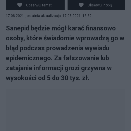
prowadzenia dochodzenia epidemiologicznego, zdjęcie
Obserwuj temat
Obserwuj notkę
ilustracyjne, fot. KMP we Włocławku
17.08.2021 , ostatnia aktualizacja: 17.08.2021, 13:39
Sanepid będzie mógł karać finansowo
osoby, które świadomie wprowadzą go w
błąd podczas prowadzenia wywiadu
epidemicznego. Za fałszowanie lub
zatajanie informacji grozi grzywna w
wysokości od 5 do 30 tys. zł.