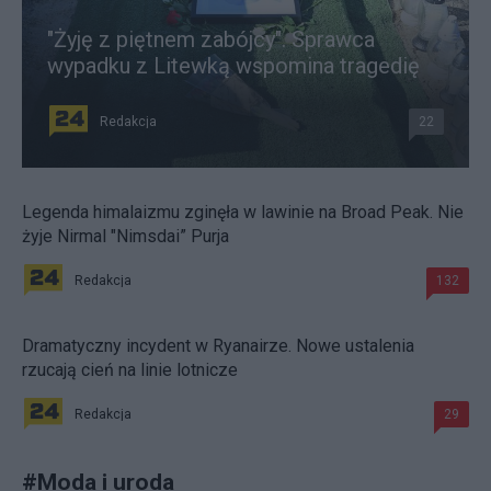
"Żyję z piętnem zabójcy". Sprawca
wypadku z Litewką wspomina tragedię
Redakcja
22
Legenda himalaizmu zginęła w lawinie na Broad Peak. Nie
żyje Nirmal "Nimsdai” Purja
Redakcja
132
Dramatyczny incydent w Ryanairze. Nowe ustalenia
rzucają cień na linie lotnicze
Redakcja
29
#
Moda i uroda