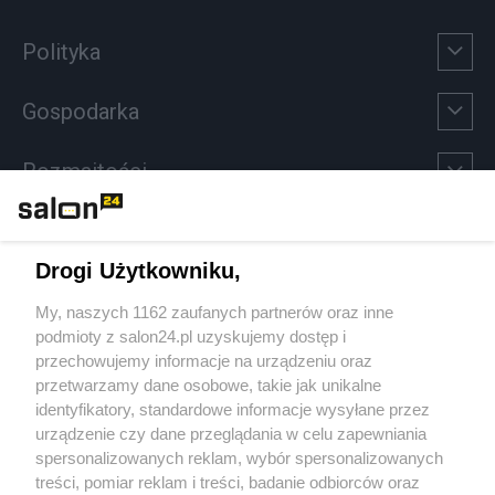
Polityka
Gospodarka
Rozmaitości
Technologie
Drogi Użytkowniku,
Sport
My, naszych 1162 zaufanych partnerów oraz inne
podmioty z salon24.pl uzyskujemy dostęp i
Społeczeństwo
przechowujemy informacje na urządzeniu oraz
przetwarzamy dane osobowe, takie jak unikalne
Kultura
identyfikatory, standardowe informacje wysyłane przez
urządzenie czy dane przeglądania w celu zapewniania
spersonalizowanych reklam, wybór spersonalizowanych
treści, pomiar reklam i treści, badanie odbiorców oraz