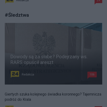
Redakcja
29
#
Śledztwa
Dowody są za słabe? Podejrzany ws.
RARS opuścił areszt
Redakcja
106
Giertych szuka kolejnego świadka koronnego? Tajemnicza
podróż do Krala