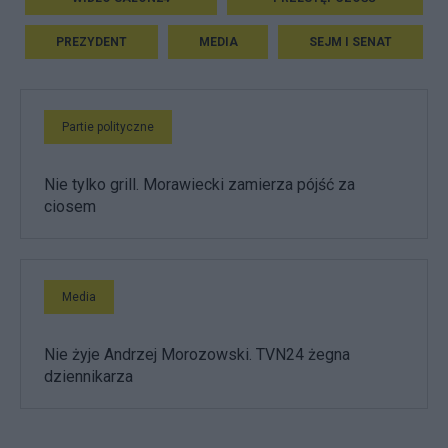
PREZYDENT
MEDIA
SEJM I SENAT
Partie polityczne
Nie tylko grill. Morawiecki zamierza pójść za
ciosem
Media
Nie żyje Andrzej Morozowski. TVN24 żegna
dziennikarza