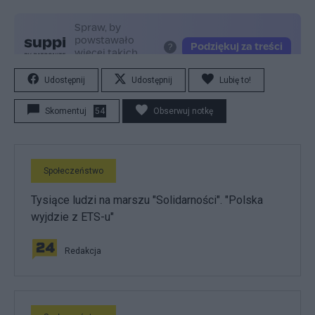
Udostępnij
Udostępnij
Lubię to!
Skomentuj
54
Obserwuj notkę
Społeczeństwo
Tysiące ludzi na marszu "Solidarności". "Polska
wyjdzie z ETS-u"
Redakcja