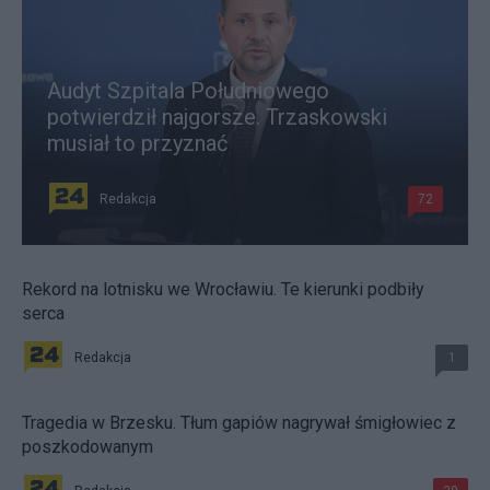
Audyt Szpitala Południowego
potwierdził najgorsze. Trzaskowski
musiał to przyznać
Redakcja
72
Rekord na lotnisku we Wrocławiu. Te kierunki podbiły
serca
Redakcja
1
Tragedia w Brzesku. Tłum gapiów nagrywał śmigłowiec z
poszkodowanym