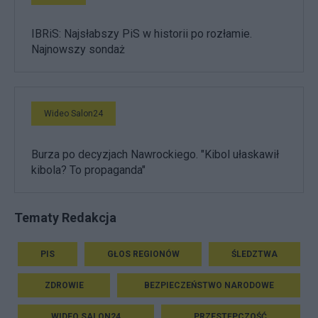
IBRiS: Najsłabszy PiS w historii po rozłamie.
Najnowszy sondaż
Wideo Salon24
Burza po decyzjach Nawrockiego. "Kibol ułaskawił
kibola? To propaganda"
Tematy Redakcja
PIS
GŁOS REGIONÓW
ŚLEDZTWA
ZDROWIE
BEZPIECZEŃSTWO NARODOWE
WIDEO SALON24
PRZESTĘPCZOŚĆ