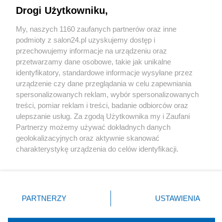
Drogi Użytkowniku,
Sport
My, naszych 1160 zaufanych partnerów oraz inne
podmioty z salon24.pl uzyskujemy dostęp i
Społeczeństwo
przechowujemy informacje na urządzeniu oraz
przetwarzamy dane osobowe, takie jak unikalne
Kultura
identyfikatory, standardowe informacje wysyłane przez
urządzenie czy dane przeglądania w celu zapewniania
spersonalizowanych reklam, wybór spersonalizowanych
treści, pomiar reklam i treści, badanie odbiorców oraz
ulepszanie usług. Za zgodą Użytkownika my i Zaufani
X
Facebook
Instagram
Youtube
Partnerzy możemy używać dokładnych danych
geolokalizacyjnych oraz aktywnie skanować
charakterystykę urządzenia do celów identyfikacji.
Web Content Media sp. z o. o. © 2022
Ponieważ cenimy Twoją prywatność, prosimy o zgodę na
korzystanie z tych technologii poprzez kliknięcie
„Akceptuję”. Zgoda jest dobrowolna i zawsze możesz ją
Pomoc
O nas
Praca
Reklama
Kontakt
zmienić/wycofać klikając przycisk ustawień prywatności
PARTNERZY
USTAWIENIA
znajdujący się w lewym dolnym rogu strony
. Niektóre
rodzaje przetwarzania danych nie wymagają zgody