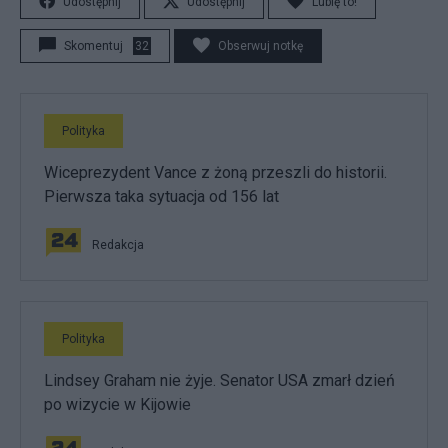
Udostępnij
Udostępnij
Lubię to!
Skomentuj
32
Obserwuj notkę
Polityka
Wiceprezydent Vance z żoną przeszli do historii.
Pierwsza taka sytuacja od 156 lat
Redakcja
Polityka
Lindsey Graham nie żyje. Senator USA zmarł dzień
po wizycie w Kijowie