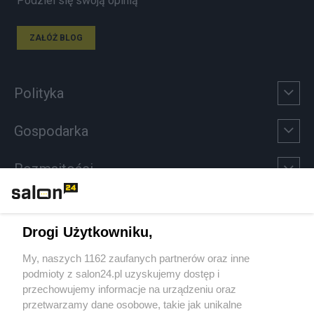
Podziel się swoją opinią
ZAŁÓŻ BLOG
Polityka
Gospodarka
Rozmaitości
Technologie
Drogi Użytkowniku,
Sport
My, naszych 1162 zaufanych partnerów oraz inne
podmioty z salon24.pl uzyskujemy dostęp i
Społeczeństwo
przechowujemy informacje na urządzeniu oraz
przetwarzamy dane osobowe, takie jak unikalne