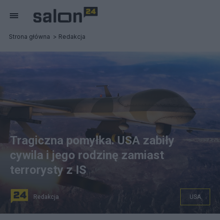
Strona główna
Redakcja
Tragiczna pomyłka. USA zabiły
cywila i jego rodzinę zamiast
terrorysty z IS
Redakcja
USA
Atak powietrzny z drona. Zginęli sojusznik USA i jego