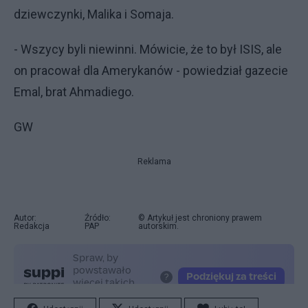
dziewczynki, Malika i Somaja.
- Wszycy byli niewinni. Mówicie, że to był ISIS, ale
on pracował dla Amerykanów - powiedział gazecie
Emal, brat Ahmadiego.
GW
Reklama
Autor:
Źródło:
© Artykuł jest chroniony prawem
Redakcja
PAP
autorskim.