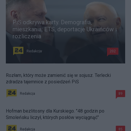
PiS odkrywa karty. Demografia,
mieszkania, ETS, deportacje Ukraińców i
rozliczenia
Redakcja
202
Rozłam, który może zamienić się w sojusz. Terlecki
zdradza tajemnice z posiedzeń PiS
Redakcja
89
Hofman bezlitosny dla Kurskiego. "48 godzin po
Smoleńsku liczył, których posłów wyciągnąć"
Redakcja
85