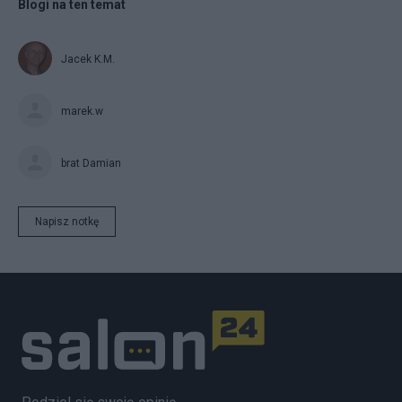
Blogi na ten temat
Jacek K.M.
marek.w
brat Damian
Napisz notkę