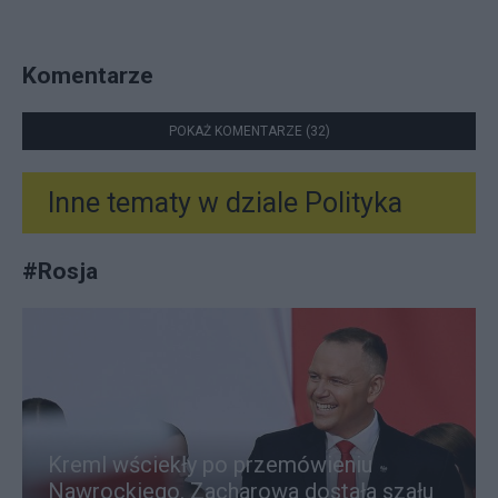
Komentarze
POKAŻ KOMENTARZE (32)
Inne tematy w dziale
Polityka
#
Rosja
Kreml wściekły po przemówieniu
Nawrockiego. Zacharowa dostała szału