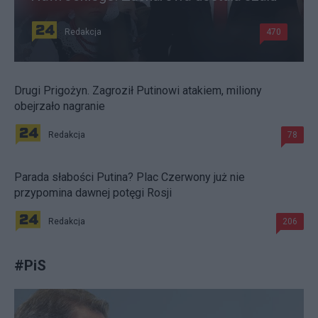
Redakcja
470
Drugi Prigożyn. Zagroził Putinowi atakiem, miliony
obejrzało nagranie
Redakcja
78
Parada słabości Putina? Plac Czerwony już nie
przypomina dawnej potęgi Rosji
Redakcja
206
#
PiS