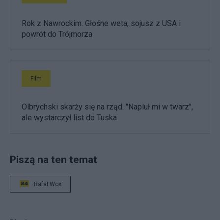
Rok z Nawrockim. Głośne weta, sojusz z USA i
powrót do Trójmorza
Film
Olbrychski skarży się na rząd. "Napluł mi w twarz",
ale wystarczył list do Tuska
Piszą na ten temat
Rafał Woś