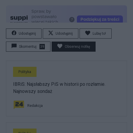
Udostępnij
Udostępnij
Lubię to!
Skomentuj
39
Obserwuj notkę
Polityka
IBRiS: Najsłabszy PiS w historii po rozłamie.
Najnowszy sondaż
Redakcja