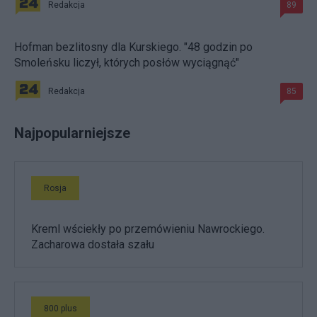
Redakcja
89
Hofman bezlitosny dla Kurskiego. "48 godzin po
Smoleńsku liczył, których posłów wyciągnąć"
Redakcja
85
Najpopularniejsze
Rosja
Kreml wściekły po przemówieniu Nawrockiego.
Zacharowa dostała szału
800 plus