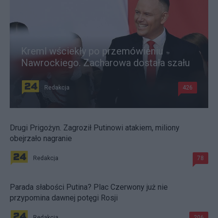
Kreml wściekły po przemówieniu
Nawrockiego. Zacharowa dostała szału
Redakcja
426
Drugi Prigożyn. Zagroził Putinowi atakiem, miliony
obejrzało nagranie
Redakcja
78
Parada słabości Putina? Plac Czerwony już nie
przypomina dawnej potęgi Rosji
Redakcja
206