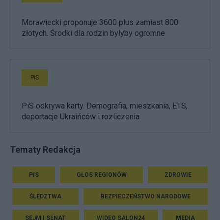
Morawiecki proponuje 3600 plus zamiast 800
złotych. Środki dla rodzin byłyby ogromne
PiS
PiS odkrywa karty. Demografia, mieszkania, ETS,
deportacje Ukraińców i rozliczenia
Tematy Redakcja
PIS
GŁOS REGIONÓW
ZDROWIE
ŚLEDZTWA
BEZPIECZEŃSTWO NARODOWE
SEJM I SENAT
WIDEO SALON24
MEDIA