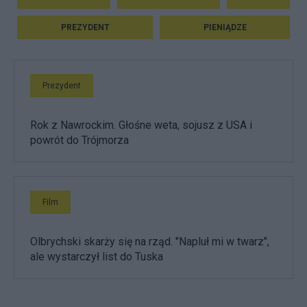
PREZYDENT
PIENIĄDZE
Prezydent
Rok z Nawrockim. Głośne weta, sojusz z USA i
powrót do Trójmorza
Film
Olbrychski skarży się na rząd. "Napluł mi w twarz",
ale wystarczył list do Tuska