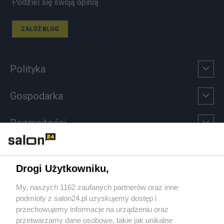
Podziel się swoją opinią
ZAŁÓŻ BLOG
Polityka
Gospodarka
Rozmaitości
Technologie
Drogi Użytkowniku,
Sport
My, naszych 1162 zaufanych partnerów oraz inne
podmioty z salon24.pl uzyskujemy dostęp i
Społeczeństwo
przechowujemy informacje na urządzeniu oraz
przetwarzamy dane osobowe, takie jak unikalne