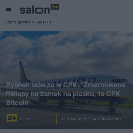
Strona główna
Redakcja
Ryanair uderza w CPK. "Zmarnowane
miliony na zamek na piasku, to CPK
Bitcoin"
Redakcja
CENTRALNY PORT KOMUNIKACYJNY
Ryanair bojkotuje pomysł budowy Centralnego Portu