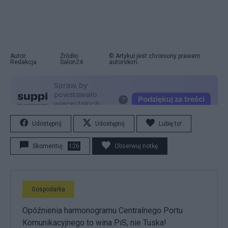
Autor:
Źródło:
© Artykuł jest chroniony prawem
Redakcja
Salon24
autorskim.
Udostępnij
Udostępnij
Lubię to!
Skomentuj
126
Obserwuj notkę
Gospodarka
Opóźnienia harmonogramu Centralnego Portu
Komunikacyjnego to wina PiS, nie Tuska!