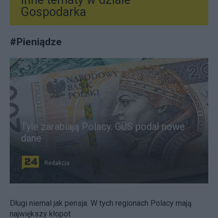
Gospodarka
#
Pieniądze
Tyle zarabiają Polacy. GUS podał nowe
dane
Redakcja
Długi niemal jak pensja. W tych regionach Polacy mają
największy kłopot