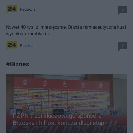
Redakcja
5
Nawet 40 tys. zł miesięcznie. Branża farmaceutyczna kusi
wysokimi zarobkami
Redakcja
7
#
Biznes
PZPN traci kluczowego sponsora.
Brzoska i InPost kończą długi etap